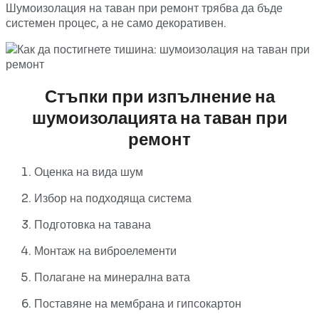
Шумоизолация
на
таван
при
ремонт
трябва
да
бъде
системен
процес,
а
не
само
декоративен.
Стъпки
при
изпълнение
на
шумоизолацията
на
таван
при
ремонт
Оценка
на
вида
шум
Избор
на
подходяща
система
Подготовка
на
тавана
Монтаж
на
виброелементи
Полагане
на
минерална
вата
Поставяне
на
мембрана
и
гипсокартон