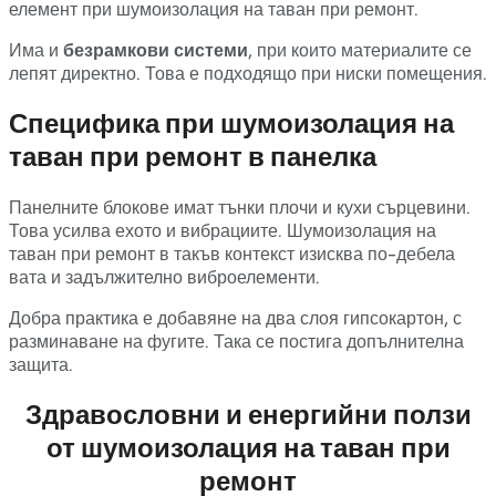
елемент
при
шумоизолация
на
таван
при
ремонт.
Има
и
безрамкови
системи
,
при
които
материалите
се
лепят
директно.
Това
е
подходящо
при
ниски
помещения.
Специфика
при
шумоизолация
на
таван
при
ремонт
в
панелка
Панелните
блокове
имат
тънки
плочи
и
кухи
сърцевини.
Това
усилва
ехото
и
вибрациите.
Шумоизолация
на
таван
при
ремонт
в
такъв
контекст
изисква
по-
дебела
вата
и
задължително
виброелементи.
Добра
практика
е
добавяне
на
два
слоя
гипсокартон,
с
разминаване
на
фугите.
Така
се
постига
допълнителна
защита.
Здравословни
и
енергийни
ползи
от
шумоизолация
на
таван
при
ремонт