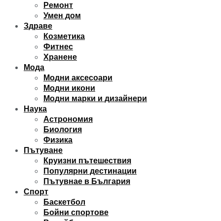
Ремонт
Умен дом
Здраве
Козметика
Фитнес
Хранене
Мода
Модни аксесоари
Модни икони
Модни марки и дизайнери
Наука
Астрономия
Биология
Физика
Пътуване
Круизни пътешествия
Популярни дестинации
Пътувнае в България
Спорт
Баскетбол
Бойни спортове