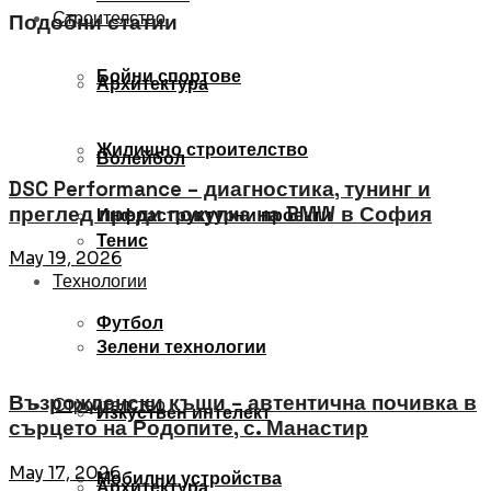
Строителство
Подобни статии
Бойни спортове
Архитектура
Жилищно строителство
Волейбол
DSC Performance – диагностика, тунинг и
преглед преди покупка на BMW в София
Инфраструктурни проекти
Тенис
May 19, 2026
Технологии
Футбол
Зелени технологии
Възрожденски къщи – автентична почивка в
Строителство
Изкуствен интелект
сърцето на Родопите, с. Манастир
May 17, 2026
Мобилни устройства
Архитектура