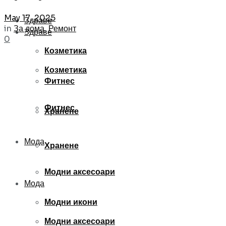
May 17, 2025
Здраве
in
За дома
,
Ремонт
Здраве
0
Козметика
Козметика
Фитнес
Фитнес
Хранене
Мода
Хранене
Модни аксесоари
Мода
Модни икони
Модни аксесоари