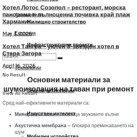
Хотел Лотос Созопол – ресторант, морска
панорама и пълноценна почивка край плаж
Автомобили
Хармани
Жилищно строителство
Екология
May 3, 2026
Инфраструктурни проекти
Хотел Тангра – уютен 3-звезден хотел в
Стара Загора
April 16, 2026
Технологии
No Result
Основни
материали
за
шумоизолация
на
таван
при
ремонт
Зелени технологии
View All Result
Сред
най-
ефективните
материали
са:
Изкуствен интелект
Минерална
вата
–
поглъща
звуковите
вълни
Акустична
мембрана
–
блокира
преминаването
на
шум
Мобилни устройства