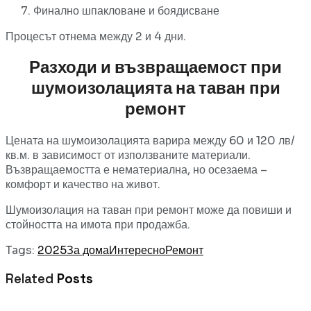
Финално
шпакловане
и
боядисване
Процесът
отнема
между
2
и
4
дни.
Разходи
и
възвращаемост
при
шумоизолацията
на
таван
при
ремонт
Цената на шумоизолацията
варира
между
60
и
120
лв/
кв.
м.
в
зависимост
от
използваните
материали.
Възвращаемостта
е
нематериална,
но
осезаема –
комфорт
и
качество
на
живот.
Шумоизолация
на
таван
при
ремонт
може
да
повиши
и
стойността
на
имота
при
продажба.
Tags:
2025
За дома
Интересно
Ремонт
Related
Posts