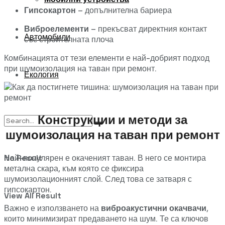
Гипсокартон
–
допълнителна
бариера
Виброелементи
–
прекъсват
директния
контакт
Автомобили
със
строителната
плоча
Комбинацията
от
тези
елементи
е
най-
добрият
подход
при
шумоизолация
на
таван
при
ремонт.
Екология
Конструкции
и
методи
за
шумоизолация
на
таван
при
ремонт
No Result
Най-
популярен
е
окаченият
таван.
В
него
се
монтира
метална
скара,
към
която
се
фиксира
шумоизолационният
слой.
След
това
се
затваря
с
гипсокартон.
View All Result
Важно
е
използването
на
виброакустични
окачвачи
,
които
минимизират
предаването
на
шум.
Те
са
ключов