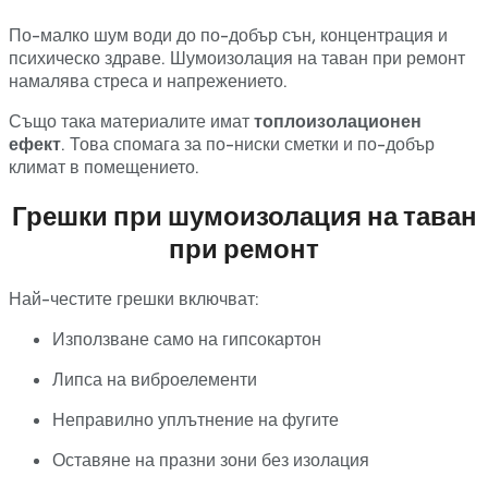
По-
малко
шум
води
до
по-
добър
сън,
концентрация
и
психическо
здраве.
Шумоизолация
на
таван
при
ремонт
намалява
стреса
и
напрежението.
Също
така
материалите
имат
топлоизолационен
ефект
.
Това
спомага
за
по-
ниски
сметки
и
по-
добър
климат
в
помещението.
Грешки
при
шумоизолация
на
таван
при
ремонт
Най-
честите
грешки
включват:
Използване
само
на
гипсокартон
Липса
на
виброелементи
Неправилно
уплътнение
на
фугите
Оставяне
на
празни
зони
без
изолация