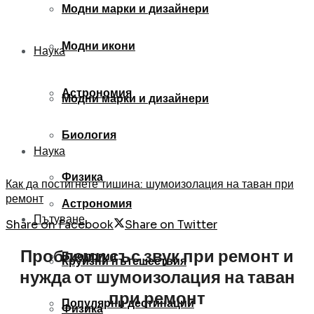
Модни марки и дизайнери
Модни икони
Наука
Астрономия
Модни марки и дизайнери
Биология
Наука
Физика
Как да постигнете тишина: шумоизолация на таван при
ремонт
Астрономия
Пътуване
Share on Facebook
Share on Twitter
Проблеми
със
звук
при
ремонт
и
Биология
Круизни пътешествия
нужда
от
шумоизолация
на
таван
при
ремонт
Популярни дестинации
Физика