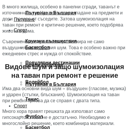
В
много
жилища,
особено
в
панелни
сгради,
таванът
е
източник
на
шум.
Чува
се
ходене,
падане
на
предмети
и
Пътувнае в България
дори
гласове
от
съседите.
Затова
шумоизолация
на
Пътуване
таван
при
ремонт
е
критично
решение,
което
подобрява
Спорт
живота
в
дома.
Круизни пътешествия
Съвременната
шумоизолация
блокира
не
само
Баскетбол
въздушния,
но
и
ударния
шум.
Това
е
особено
важно
при
ежедневен
стрес
и
нужда
от
спокойствие.
Популярни дестинации
Бойни спортове
Видове
шум
и
защо
шумоизолация
на
таван
при
ремонт
е
решение
Волейбол
Пътувнае в България
Има
два
основни
вида
шум –
въздушен (
гласове,
музика)
и
ударен (
стъпки,
блъскания).
Шумоизолация
на
таван
Тенис
при
ремонт
трябва
да
се
справя
с
двата
типа.
Спорт
Много
хора
правят
грешката
да
използват
само
Футбол
гипсокартон.
Това
не
е
достатъчно.
Необходимо
е
многослойно
решение,
което
комбинира
материали.
Баскетбол