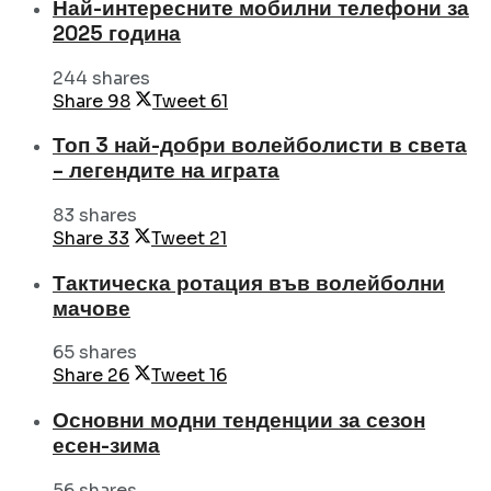
Най-интересните мобилни телефони за
2025 година
244 shares
Share
98
Tweet
61
Топ 3 най-добри волейболисти в света
– легендите на играта
83 shares
Share
33
Tweet
21
Тактическа ротация във волейболни
мачове
65 shares
Share
26
Tweet
16
Основни модни тенденции за сезон
есен-зима
56 shares