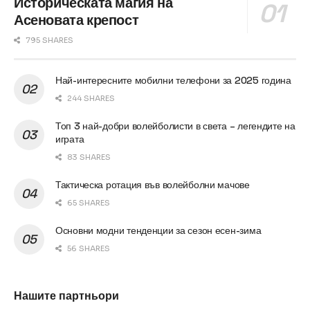
Историческата магия на
Асеновата крепост
795 SHARES
Най-интересните мобилни телефони за 2025 година
244 SHARES
Топ 3 най-добри волейболисти в света – легендите на
играта
83 SHARES
Тактическа ротация във волейболни мачове
65 SHARES
Основни модни тенденции за сезон есен-зима
56 SHARES
Нашите партньори