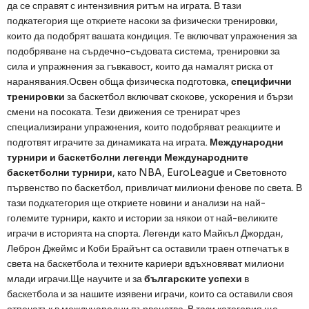
да се справят с интензивния ритъм на играта. В тази
подкатегория ще откриете насоки за физически тренировки,
които да подобрят вашата кондиция. Те включват упражнения за
подобряване на сърдечно-съдовата система, тренировки за
сила и упражнения за гъвкавост, които да намалят риска от
наранявания.Освен обща физическа подготовка,
специфични
тренировки
за баскетбол включват скокове, ускорения и бързи
смени на посоката. Тези движения се тренират чрез
специализирани упражнения, които подобряват реакциите и
подготвят играчите за динамиката на играта.
Международни
турнири и баскетболни легенди
Международните
баскетболни турнири
, като NBA, EuroLeague и Световното
първенство по баскетбол, привличат милиони фенове по света. В
тази подкатегория ще откриете новини и анализи на най-
големите турнири, както и истории за някои от най-великите
играчи в историята на спорта. Легенди като Майкъл Джордан,
Леброн Джеймс и Коби Брайънт са оставили траен отпечатък в
света на баскетбола и техните кариери вдъхновяват милиони
млади играчи.Ще научите и за
българските успехи
в
баскетбола и за нашите изявени играчи, които са оставили своя
отпечатък в международни първенства. В тази категория ще