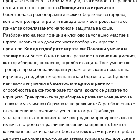
продължителност от 10 или 12 минути, в зависимост от правилата
на съответното първенство.
Позициите на играчите
в
баскетбола са разнообразни и всеки отбор включва гардове,
които контролират играта, и нападатели и центрове, които се
грижат за отбелязването на точки и защитата на коша.
Разбирането на тези позиции е ключово за успешно участие в
играта, независимо дали сте част от отбор или играете с
приятели.
Как да подобрите играта си: Основни умения и
тренировки
Баскетболът изисква развитие на
основни умения
,
като дриблиране, подаване, стрелба и защита. Тези умения се
тренират чрез специализирани упражнения, които помагат на
играчите да подобрят координацията и бързината си. Едно от
най-важните умения в баскетбола е
дриблирането
–
способността да контролирате топката, докато се движите по
игрището. Тренировките за дриблиране развиват усещането за
топката и увеличават бързината на реакциите.Стрелбата също е
от съществено значение за успешната игра. Трябва да
усъвършенствате техниката си чрез редовни тренировки, които
включват стрелба от различни позиции на игрището. Един от
ключовите аспекти на баскетбола е
отскокът
– играчите трябва
да умеят да скачат високо, за да вземат топката след пропусната