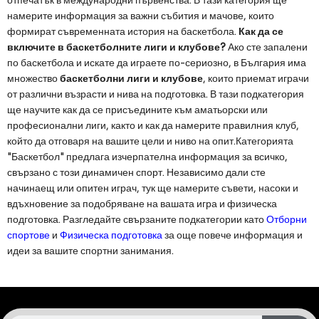
намерите информация за важни събития и мачове, които
формират съвременната история на баскетбола.
Как да се
включите в баскетболните лиги и клубове?
Ако сте запалени
по баскетбола и искате да играете по-сериозно, в България има
множество
баскетболни лиги и клубове
, които приемат играчи
от различни възрасти и нива на подготовка. В тази подкатегория
ще научите как да се присъедините към аматьорски или
професионални лиги, както и как да намерите правилния клуб,
който да отговаря на вашите цели и ниво на опит.Категорията
"Баскетбол" предлага изчерпателна информация за всичко,
свързано с този динамичен спорт. Независимо дали сте
начинаещ или опитен играч, тук ще намерите съвети, насоки и
вдъхновение за подобряване на вашата игра и физическа
подготовка. Разгледайте свързаните подкатегории като
Отборни
спортове
и
Физическа подготовка
за още повече информация и
идеи за вашите спортни занимания.