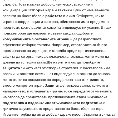
стрелба. Това изисква добро физическо състояние и
концентрация.
Отборна игра и тактики
Един от най-важните
аспекти на баскетбола е
работата в екип
. Отборите, които
играят с координация и синхрон, обикновено имат предимство
пред тези, които разчитат само на индивидуални усилия. В тази
подкатегория ще намерите съвети как да подобрите
комуникацията с останалите играчи
и да разработвате
ефективни отборни тактики. Например, стратегията за бързо
преминаване на игрището и стрелба преди противниковата
защита да се организира е класическа техника, която може да
доведе до успешни атаки.Ще научите и как да подобрите
защитата
си като част от отборна стратегия. В баскетбола има
различни защитни схеми – от индивидуална защита до зонова,
която включва покриване на определена част от игрището,
вместо конкретен играч. Защитата е толкова важна, колкото и
нападението, и успешната игра често се определя от уменията
на отбора да предотврати противниковите атаки.
Физическа
подготовка и издръжливост
Физическата подготовка
е
критична за успешното представяне на баскетболния терен.
Играчите трябва да имат добра издръжливост, бързина и сила, за