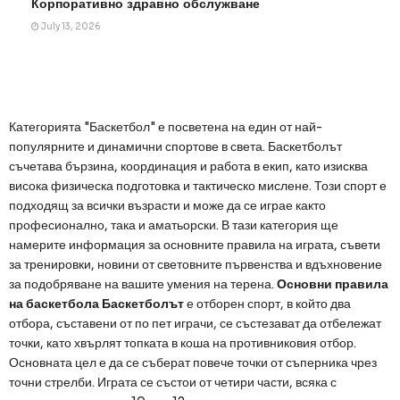
Корпоративно здравно обслужване
July 13, 2026
Категорията "Баскетбол" е посветена на един от най-
популярните и динамични спортове в света. Баскетболът
съчетава бързина, координация и работа в екип, като изисква
висока физическа подготовка и тактическо мислене. Този спорт е
подходящ за всички възрасти и може да се играе както
професионално, така и аматьорски. В тази категория ще
намерите информация за основните правила на играта, съвети
за тренировки, новини от световните първенства и вдъхновение
за подобряване на вашите умения на терена.
Основни правила
на баскетбола
Баскетболът
е отборен спорт, в който два
отбора, съставени от по пет играчи, се състезават да отбележат
точки, като хвърлят топката в коша на противниковия отбор.
Основната цел е да се съберат повече точки от съперника чрез
точни стрелби. Играта се състои от четири части, всяка с