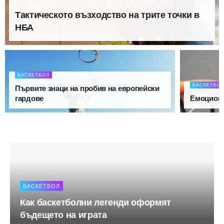
Тактическото възходство на трите точки в
НБА
БАСКЕТБОЛ
БАСКЕТБО
Първите знаци на пробив на европейски
гардове
Емоциона
БАСКЕТБОЛ
Как баскетболни легенди оформят
бъдещето на играта