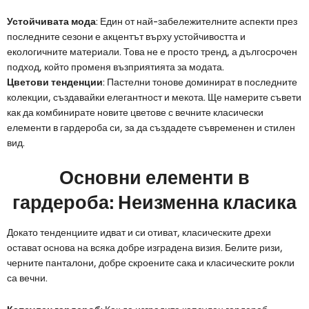
Устойчивата мода
: Един от най-забележителните аспекти през
последните сезони е акцентът върху устойчивостта и
екологичните материали. Това не е просто тренд, а дългосрочен
подход, който променя възприятията за модата.
Цветови тенденции
: Пастелни тонове доминират в последните
колекции, създавайки елегантност и мекота. Ще намерите съвети
как да комбинирате новите цветове с вечните класически
елементи в гардероба си, за да създадете съвременен и стилен
вид.
Основни елементи в
гардероба: Неизменна класика
Докато тенденциите идват и си отиват, класическите дрехи
остават основа на всяка добре изградена визия. Белите ризи,
черните панталони, добре скроените сака и класическите рокли
са вечни.