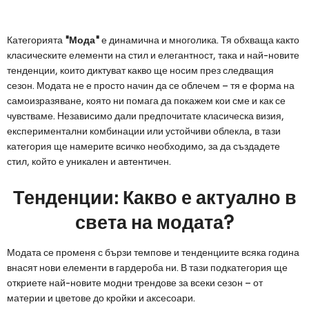
Категорията
"Мода"
е динамична и многолика. Тя обхваща както
класическите елементи на стил и елегантност, така и най-новите
тенденции, които диктуват какво ще носим през следващия
сезон. Модата не е просто начин да се облечем – тя е форма на
самоизразяване, която ни помага да покажем кои сме и как се
чувстваме. Независимо дали предпочитате класическа визия,
експериментални комбинации или устойчиви облекла, в тази
категория ще намерите всичко необходимо, за да създадете
стил, който е уникален и автентичен.
Тенденции: Какво е актуално в
света на модата?
Модата се променя с бързи темпове и тенденциите всяка година
внасят нови елементи в гардероба ни. В тази подкатегория ще
откриете най-новите модни трендове за всеки сезон – от
материи и цветове до кройки и аксесоари.