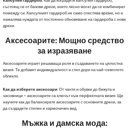
Капсулен гардероб
: Как да изградите капсулен гардероб,
състоящ се от базови дрехи, които лесно могат да се комбинират
помежду си. Капсулният гардероб не само спестява време, но и
намалява нуждата от постоянно обновяване на гардероба с нови
дрехи.
Аксесоарите: Мощно средство
за изразяване
Аксесоарите играят решаваща роля в създаването на цялостна
визия. Те добавят индивидуалност и стил дори на най-семплото
облекло.
Как да изберете аксесоари
: От чанти и обувки до бижута и
часовници – аксесоарите са ключът към перфектната визия. Ще
научите как да балансирате аксесоарите с основните дрехи, за
да създадете стилен и хармоничен вид.
Мъжка и дамска мода: