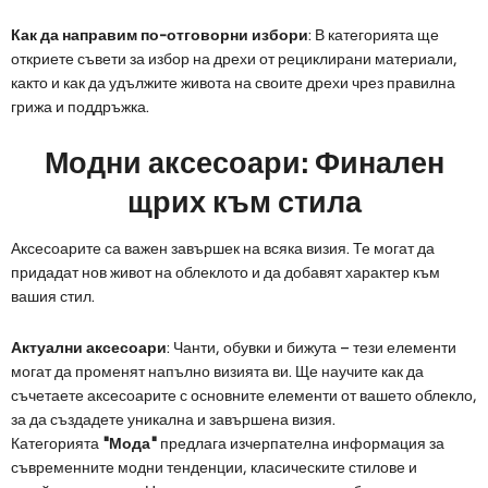
Как да направим по-отговорни избори
: В категорията ще
откриете съвети за избор на дрехи от рециклирани материали,
както и как да удължите живота на своите дрехи чрез правилна
грижа и поддръжка.
Модни аксесоари: Финален
щрих към стила
Аксесоарите са важен завършек на всяка визия. Те могат да
придадат нов живот на облеклото и да добавят характер към
вашия стил.
Актуални аксесоари
: Чанти, обувки и бижута – тези елементи
могат да променят напълно визията ви. Ще научите как да
съчетаете аксесоарите с основните елементи от вашето облекло,
за да създадете уникална и завършена визия.
Категорията
"Мода"
предлага изчерпателна информация за
съвременните модни тенденции, класическите стилове и