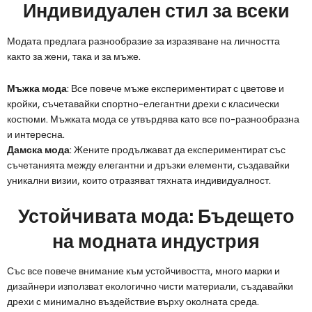
Индивидуален стил за всеки
Модата предлага разнообразие за изразяване на личността
както за жени, така и за мъже.
Мъжка мода
: Все повече мъже експериментират с цветове и
кройки, съчетавайки спортно-елегантни дрехи с класически
костюми. Мъжката мода се утвърдява като все по-разнообразна
и интересна.
Дамска мода
: Жените продължават да експериментират със
съчетанията между елегантни и дръзки елементи, създавайки
уникални визии, които отразяват тяхната индивидуалност.
Устойчивата мода: Бъдещето
на модната индустрия
Със все повече внимание към устойчивостта, много марки и
дизайнери използват екологично чисти материали, създавайки
дрехи с минимално въздействие върху околната среда.