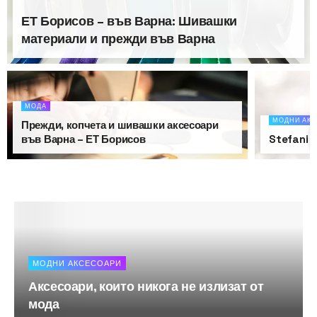
ЕТ Борисов – във Варна: Шивашки
материали и прежди във Варна
МОДА
МОДНИ АК
Прежди, копчета и шивашки аксесоари
във Варна – ЕТ Борисов
Stefani 
МОДНИ АКСЕСОАРИ
Аксесоари, които никога не излизат от
мода