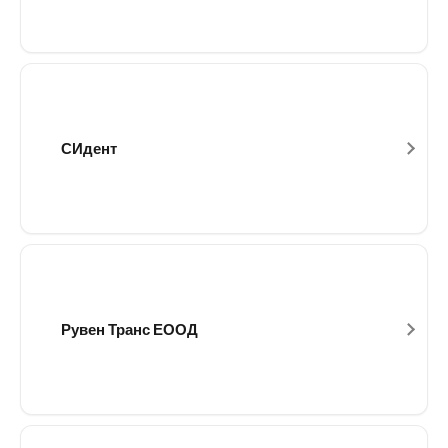
СИдент
Рувен Транс ЕООД