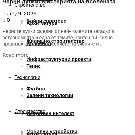
Черни дупки: Мистерията на вселената
Строителство
July 9, 2025
0
Бойни спортове
Архитектура
Черните дупки са едни от най-големите загадки в
астрономията и една от темите, които най-силно
Жилищно строителство
Волейбол
предизвикват въображението на учените и ...
Read more
Инфраструктурни проекти
Тенис
Технологии
Футбол
Зелени технологии
Строителство
Изкуствен интелект
Мобилни устройства
Архитектура