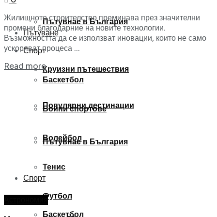
Жилищното строителство преминава през значителни
Пътувнае в България
промени благодарние на новите технологии.
Пътуване
Възможността да се използват иновации, които не само
ускоряват процеса ...
Спорт
Read more
Круизни пътешествия
Баскетбол
Популярни дестинации
Бойни спортове
Волейбол
Пътувнае в България
Тенис
Спорт
Футбол
Астрономия
Баскетбол