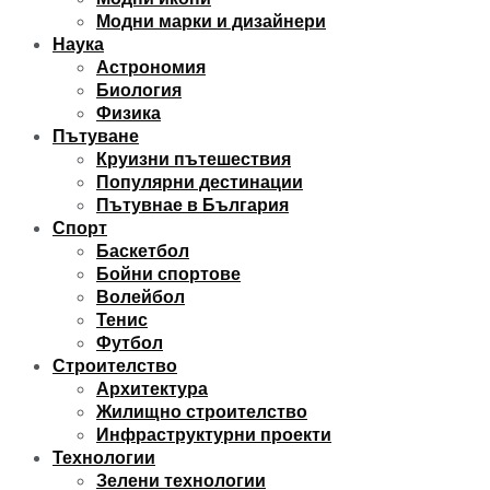
Модни марки и дизайнери
Наука
Астрономия
Биология
Физика
Пътуване
Круизни пътешествия
Популярни дестинации
Пътувнае в България
Спорт
Баскетбол
Бойни спортове
Волейбол
Тенис
Футбол
Строителство
Архитектура
Жилищно строителство
Инфраструктурни проекти
Технологии
Зелени технологии