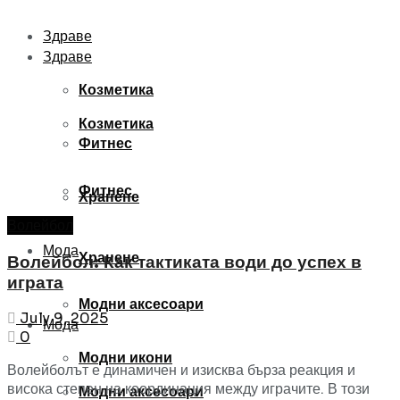
Здраве
Здраве
Козметика
Козметика
Фитнес
Фитнес
Хранене
Волейбол
Мода
Хранене
Волейбол: Как тактиката води до успех в
играта
Модни аксесоари
July 9, 2025
Мода
0
Модни икони
Волейболът е динамичен и изисква бърза реакция и
висока степен на координация между играчите. В този
Модни аксесоари