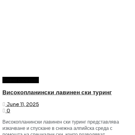
Зимни спортове
Високопланински лавинен ски туринг
June 11, 2025
0
Високопланински лавинен ски туринг представлява
изкачване и спускане в снежна алпийска среда с
помощта на специални ски, които позволяват