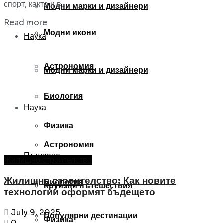
спорт, както и в ...
Модни марки и дизайнери
Read more
Модни икони
Наука
Астрономия
Модни марки и дизайнери
Биология
Наука
Физика
Астрономия
Пътуване
Жилищно строителство
Жилищно строителство: Как новите
Биология
Круизни пътешествия
технологии оформят бъдещето
July 9, 2025
Популярни дестинации
Физика
0