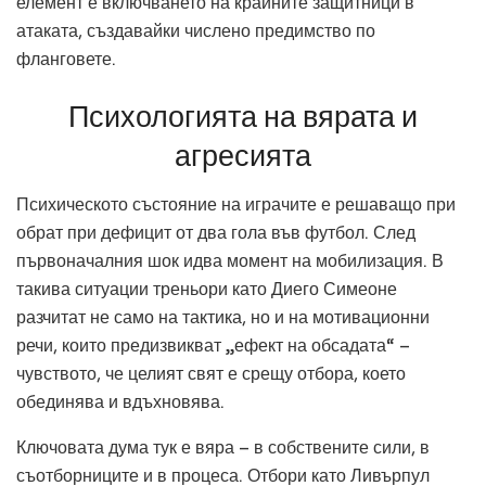
елемент е включването на крайните защитници в
атаката, създавайки числено предимство по
фланговете.
Психологията на вярата и
агресията
Психическото състояние на играчите е решаващо при
обрат при дефицит от два гола във футбол. След
първоначалния шок идва момент на мобилизация. В
такива ситуации треньори като Диего Симеоне
разчитат не само на тактика, но и на мотивационни
речи, които предизвикват „ефект на обсадата“ –
чувството, че целият свят е срещу отбора, което
обединява и вдъхновява.
Ключовата дума тук е вяра – в собствените сили, в
съотборниците и в процеса. Отбори като Ливърпул