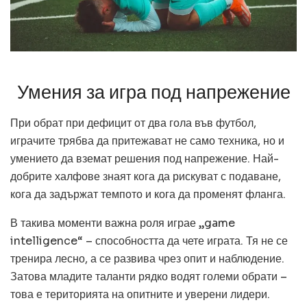
Умения за игра под напрежение
При обрат при дефицит от два гола във футбол,
играчите трябва да притежават не само техника, но и
умението да вземат решения под напрежение. Най-
добрите халфове знаят кога да рискуват с подаване,
кога да задържат темпото и кога да променят фланга.
В такива моменти важна роля играе „game
intelligence“ – способността да чете играта. Тя не се
тренира лесно, а се развива чрез опит и наблюдение.
Затова младите таланти рядко водят големи обрати –
това е територията на опитните и уверени лидери.