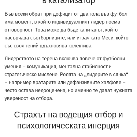
в катализатор
Във всеки обрат при дефицит от два гола във футбол
има момент, в който индивидуалният лидер поема
отговорност. Това може да бъде капитанът, който
насърчава съотборниците, или играч като Меси, който
със своя гений вдъхновява колектива.
Лидерството на терена включва повече от футболни
умения – комуникация, ментална стабилност и
стратегическо мислене. Ролята на „лидерите в сянка“
– например вратарите или дефанзивните халфове –
често остава недооценена, но именно те дават нужната
увереност на отбора.
Страхът на водещия отбор и
психологическата инерция