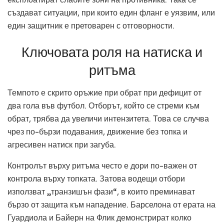
създават ситуации, при които един фланг е уязвим, или
един защитник е претоварен с отговорности.
Ключовата роля на натиска и
ритъма
Темпото е скрито оръжие при обрат при дефицит от
два гола във футбол. Отборът, който се стреми към
обрат, трябва да увеличи интензитета. Това се случва
чрез по-бързи подавания, движение без топка и
агресивен натиск при загуба.
Контролът върху ритъма често е дори по-важен от
контрола върху топката. Затова водещи отбори
използват „транзишън фази“, в които преминават
бързо от защита към нападение. Барселона от ерата на
Гуардиола и Байерн на Флик демонстрират колко