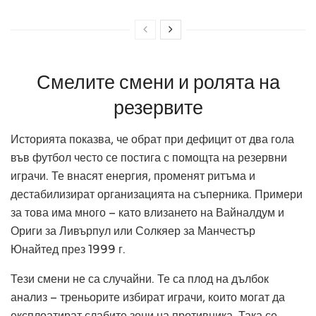
Смелите смени и ролята на
резервите
Историята показва, че обрат при дефицит от два гола
във футбол често се постига с помощта на резервни
играчи. Те внасят енергия, променят ритъма и
дестабилизират организацията на съперника. Примери
за това има много – като влизането на Вайналдум и
Ориги за Ливърпул или Солкяер за Манчестър
Юнайтед през 1999 г.
Тези смени не са случайни. Те са плод на дълбок
анализ – треньорите избират играчи, които могат да
експлоатират слабите зони на противника. Така се