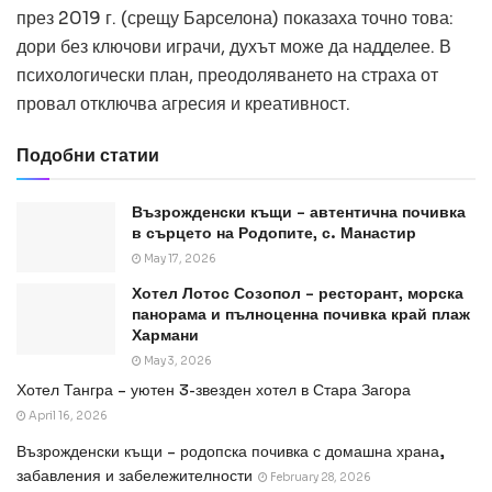
през 2019 г. (срещу Барселона) показаха точно това:
дори без ключови играчи, духът може да надделее. В
психологически план, преодоляването на страха от
провал отключва агресия и креативност.
Подобни статии
Възрожденски къщи – автентична почивка
в сърцето на Родопите, с. Манастир
May 17, 2026
Хотел Лотос Созопол – ресторант, морска
панорама и пълноценна почивка край плаж
Хармани
May 3, 2026
Хотел Тангра – уютен 3-звезден хотел в Стара Загора
April 16, 2026
Възрожденски къщи – родопска почивка с домашна храна,
забавления и забележителности
February 28, 2026