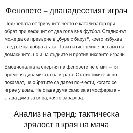
Феновете – дванадесетият играч
Подкрепата от трибуните често е катализатор при
обрат при дефицит от два гола във футбол. Стадионът
може да се превърне в „буре с барут“, което избухва
след всяка добра атака. Този натиск влияе не само на
домакините, но и на съдиите и противниковите играчи.
Емоционалната енергия на феновете не е мит – тя
променя динамиката на играта. Статистиките ясно
показват, че обратите са далеч по-чести, когато се
играе у дома. Не става дума само за атмосферата –
става дума за вяра, която заразява.
Анализ на тренд: тактическа
зрялост в края на мача