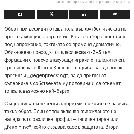
Тактическо преосмисляне в решаващи моменти
Обрат при дефицит от два гола във футбол изисква не
просто амбиция, а стратегия. Когато отбор е поставен
под напрежение, тактиката се променя драматично.
Обикновено преходът от класическа 4-3-3 към
формации с повече атакуващи играчи е наложителен.
Треньори като Юрген Клоп често прибягват до висок
пресинг и „gegenpressing“, за да притиснат
съперника в собствената му половина и да отнемат
топката възможно най-бързо.
Съществуват конкретни алгоритми, по които се развива
такъв обрат. Един от тях включва въвеждането на
нападател с различен профил – типичен таран или
„faux nine“, който създава хаос в защитата. Втори