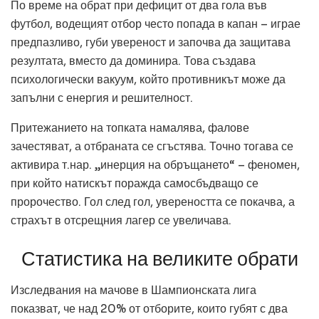
По време на обрат при дефицит от два гола във
футбол, водещият отбор често попада в капан – играе
предпазливо, губи увереност и започва да защитава
резултата, вместо да доминира. Това създава
психологически вакуум, който противникът може да
запълни с енергия и решителност.
Притежанието на топката намалява, фалове
зачестяват, а отбраната се сгъстява. Точно тогава се
активира т.нар. „инерция на обръщането“ – феномен,
при който натискът поражда самосбъдващо се
пророчество. Гол след гол, увереността се покачва, а
страхът в отсрещния лагер се увеличава.
Статистика на великите обрати
Изследвания на мачове в Шампионската лига
показват, че над 20% от отборите, които губят с два