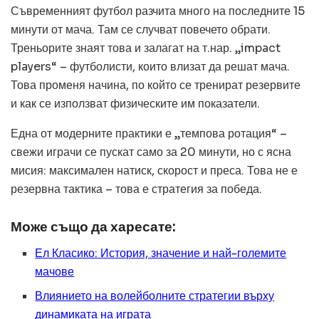
Съвременният футбол разчита много на последните 15
минути от мача. Там се случват повечето обрати.
Треньорите знаят това и залагат на т.нар. „impact
players“ – футболисти, които влизат да решат мача.
Това променя начина, по който се тренират резервите
и как се използват физическите им показатели.
Една от модерните практики е „темпова ротация“ –
свежи играчи се пускат само за 20 минути, но с ясна
мисия: максимален натиск, скорост и преса. Това не е
резервна тактика – това е стратегия за победа.
Може също да харесате:
Ел Класико: История, значение и най-големите
мачове
Влиянието на волейболните стратегии върху
динамиката на играта