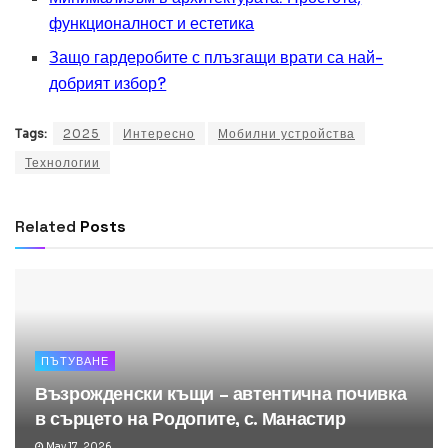
функционалност и естетика
Защо гардеробите с плъзгащи врати са най-
добрият избор?
Tags:
2025
Интересно
Мобилни устройства
Технологии
Related
Posts
ПЪТУВАНЕ
Възрожденски къщи – автентична почивка
в сърцето на Родопите, с. Манастир
May 17, 2026