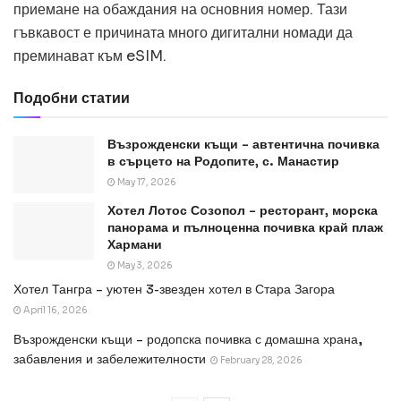
приемане на обаждания на основния номер. Тази
гъвкавост е причината много дигитални номади да
преминават към eSIM.
Подобни статии
Възрожденски къщи – автентична почивка
в сърцето на Родопите, с. Манастир
May 17, 2026
Хотел Лотос Созопол – ресторант, морска
панорама и пълноценна почивка край плаж
Хармани
May 3, 2026
Хотел Тангра – уютен 3-звезден хотел в Стара Загора
April 16, 2026
Възрожденски къщи – родопска почивка с домашна храна,
забавления и забележителности
February 28, 2026