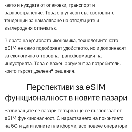
както и нуждата от опаковки, транспорт и
разпространение. Това е в унисон със световните
тенденции за намаляване на отпадъците и
въглеродния отпечатък.
В ерата на кръговата икономика, технологиите като
eSIM не само подобряват удобството, но и допринасят
за екологично отговорна трансформация на
индустрията. Това е важен аргумент за потребители,
които търсят „зелени“ решения.
Перспективи за eSIM
функционалност в новите пазари
Развиващите се пазари тепърва ще се възползват от
eSIM функционалност. С нарастването на покритието
на 5G и дигиталните платформи, все повече оператори