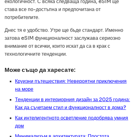
екологичност. С всяка следваща година, eSIM ще
става все по-достъпна и предпочитана от
потребителите.
Днес тя е удобство. Утре ще бъде стандарт. Именно
затова eSIM функционалност заслужава сериозно
внимание от всички, които искат да са в крак с
технологичните тенденции.
Може също да харесате:
Круизни пътешествия: Невероятни приключения
на море
Тенденции в интериорния дизайн за 2025 година:
Как да съчетаем стил и функционалност в дома?
Как интелигентното осветление подобрява умния
дом
Минимализъм в архитектурата: Простота,