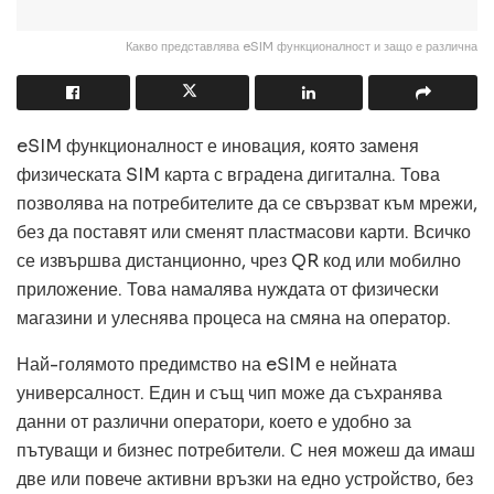
Какво представлява eSIM функционалност и защо е различна
eSIM функционалност е иновация, която заменя
физическата SIM карта с вградена дигитална. Това
позволява на потребителите да се свързват към мрежи,
без да поставят или сменят пластмасови карти. Всичко
се извършва дистанционно, чрез QR код или мобилно
приложение. Това намалява нуждата от физически
магазини и улеснява процеса на смяна на оператор.
Най-голямото предимство на eSIM е нейната
универсалност. Един и същ чип може да съхранява
данни от различни оператори, което е удобно за
пътуващи и бизнес потребители. С нея можеш да имаш
две или повече активни връзки на едно устройство, без