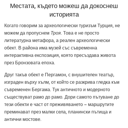
Местата, където можеш да докоснеш
историята
Когато говорим за археологически туризъм Турция, не
можем да пропуснем
Троя
. Това е не просто
литературна метафора, а реален археологически
обект. В района има музей със съвременна
интерактивна експозиция, която пресъздава живота
през Бронзовата епоха.
Друг такъв обект е Пергамон, с внушителен театър,
изграден върху хълм, от който се разкрива гледка към
съвременен Бергама. Тук античното и модерното
съществуват рамо до рамо. Дори самото пътуване до
тези обекти е част от преживяването – маршрутите
преминават през малки села, планински пътища и
антични мостове.