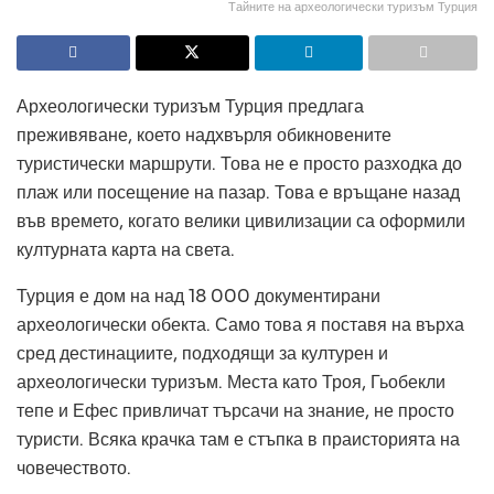
Тайните на археологически туризъм Турция
Археологически туризъм Турция предлага
преживяване, което надхвърля обикновените
туристически маршрути. Това не е просто разходка до
плаж или посещение на пазар. Това е връщане назад
във времето, когато велики цивилизации са оформили
културната карта на света.
Турция е дом на над 18 000 документирани
археологически обекта. Само това я поставя на върха
сред дестинациите, подходящи за културен и
археологически туризъм. Места като Троя, Гьобекли
тепе и Ефес привличат търсачи на знание, не просто
туристи. Всяка крачка там е стъпка в праисторията на
човечеството.