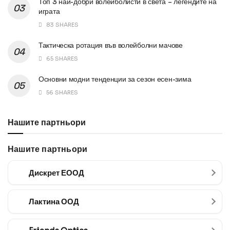
Топ 3 най-добри волейболисти в света – легендите на
играта
83 SHARES
Тактическа ротация във волейболни мачове
65 SHARES
Основни модни тенденции за сезон есен-зима
56 SHARES
Нашите партньори
Нашите партньори
Дискрет ЕООД
Лактина ООД