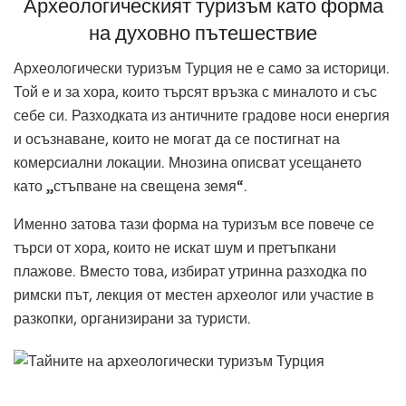
Археологическият туризъм като форма
на духовно пътешествие
Археологически туризъм Турция не е само за историци.
Той е и за хора, които търсят връзка с миналото и със
себе си. Разходката из античните градове носи енергия
и осъзнаване, които не могат да се постигнат на
комерсиални локации. Мнозина описват усещането
като „стъпване на свещена земя“.
Именно затова тази форма на туризъм все повече се
търси от хора, които не искат шум и претъпкани
плажове. Вместо това, избират утринна разходка по
римски път, лекция от местен археолог или участие в
разкопки, организирани за туристи.