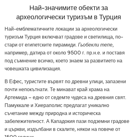
Най-значимите обекти за
археологически туризъм в Турция
Най-емблематичните локации за археологически
туризъм Турция включват градове и светилища, по-
стари от египетските пирамиди.
Гьобекли тепе
,
например, датира от около 9500 г. пр.н.е. и поставя
под съмнение всичко, което знаем за развитието на
човешката цивилизация.
В Ефес, туристите вървят по древни улици, запазени
почти непокътнати. Те минават край храма на
Артемида – едно от седемте чудеса на древния свят.
Памуккале и Хиераполис предлагат уникално
съчетание между природна и историческа
забележителност. А Кападокия пази подземни градове
и църкви, издълбани в скалите, някои на повече от