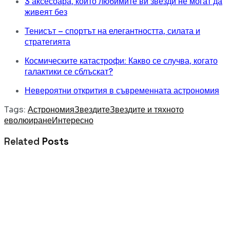
3 аксесоара, които любимите ви звезди не могат да
живеят без
Тенисът – спортът на елегантността, силата и
стратегията
Космическите катастрофи: Какво се случва, когато
галактики се сблъскат?
Невероятни открития в съвременната астрономия
Tags:
Астрономия
Звездите
Звездите и тяхното
еволюиране
Интересно
Related
Posts