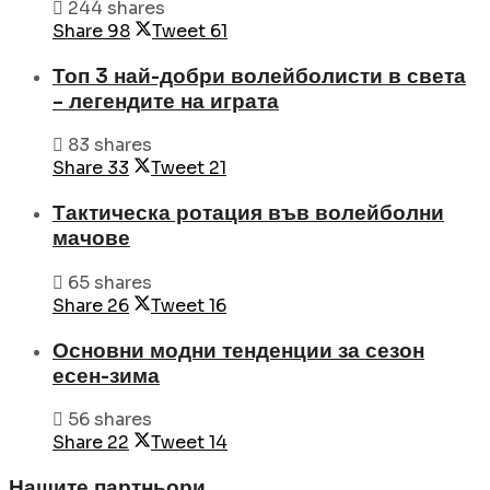
244 shares
Share
98
Tweet
61
Топ 3 най-добри волейболисти в света
– легендите на играта
83 shares
Share
33
Tweet
21
Тактическа ротация във волейболни
мачове
65 shares
Share
26
Tweet
16
Основни модни тенденции за сезон
есен-зима
56 shares
Share
22
Tweet
14
Нашите партньори