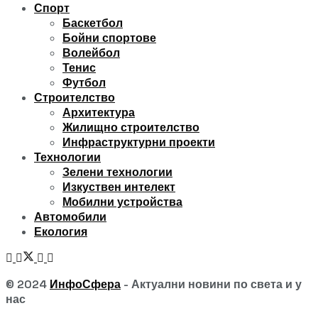
Спорт
Баскетбол
Бойни спортове
Волейбол
Тенис
Футбол
Строителство
Архитектура
Жилищно строителство
Инфраструктурни проекти
Технологии
Зелени технологии
Изкуствен интелект
Мобилни устройства
Автомобили
Екология
© 2024
ИнфоСфера
- Актуални новини по света и у
нас