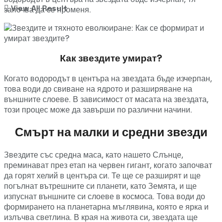
View All Result
започва да се променя.
Как звездите умират?
Когато водородът в центъра на звездата бъде изчерпан,
това води до свиване на ядрото и разширяване на
външните слоеве. В зависимост от масата на звездата,
този процес може да завърши по различни начини.
Смърт на малки и средни звезди
Звездите със средна маса, като нашето Слънце,
преминават през етап на червен гигант, когато започват
да горят хелий в центъра си. Те ще се разширят и ще
погълнат вътрешните си планети, като Земята, и ще
изпуснат външните си слоеве в космоса. Това води до
формирането на планетарна мъглявина, която е ярка и
излъчва светлина. В края на живота си, звездата ще