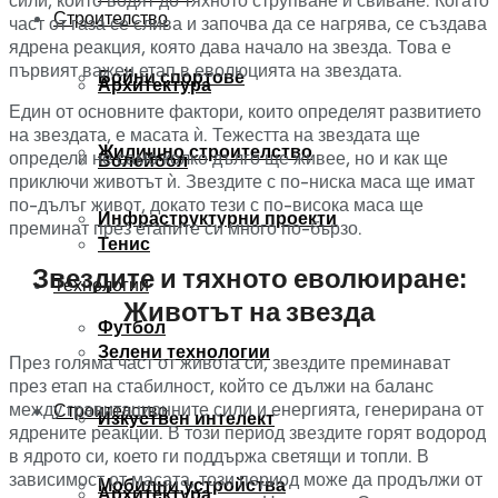
сили, които водят до тяхното струпване и свиване. Когато
Строителство
част от газа се слива и започва да се нагрява, се създава
ядрена реакция, която дава начало на звезда. Това е
първият важен етап в еволюцията на звездата.
Бойни спортове
Архитектура
Един от основните фактори, които определят развитието
на звездата, е масата ѝ. Тежестта на звездата ще
Жилищно строителство
определи не само колко дълго ще живее, но и как ще
Волейбол
приключи животът ѝ. Звездите с по-ниска маса ще имат
по-дълъг живот, докато тези с по-висока маса ще
Инфраструктурни проекти
преминат през етапите си много по-бързо.
Тенис
Звездите и тяхното еволюиране:
Технологии
Животът на звезда
Футбол
Зелени технологии
През голяма част от живота си, звездите преминават
през етап на стабилност, който се дължи на баланс
между гравитационните сили и енергията, генерирана от
Строителство
Изкуствен интелект
ядрените реакции. В този период звездите горят водород
в ядрото си, което ги поддържа светящи и топли. В
зависимост от масата, този период може да продължи от
Мобилни устройства
Архитектура