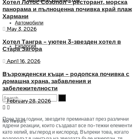
Хотел Лотос Созопол – ресторант, морска
панорама и пълноценна почивка край плаж
Хармани
Автомобили
May 3, 2026
Хотел Тангра – уютен 3-звезден хотел в
Екология
Стара Загора
April 16, 2026
Възрожденски къщи – родопска почивка с
домашна храна, забавления и
забележителности
February 28, 2026
През тези години, звездите преминават през различни
No Result
ядрени реакции, които създават все по-тежки елементи
като хелий, въглерод и кислород. Въпреки това, когато
водородът в центъра на звездата бъде изчерпан, тя