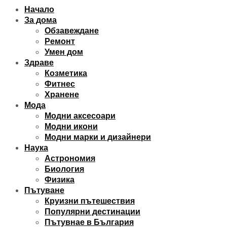
Начало
За дома
Обзавеждане
Ремонт
Умен дом
Здраве
Козметика
Фитнес
Хранене
Мода
Модни аксесоари
Модни икони
Модни марки и дизайнери
Наука
Астрономия
Биология
Физика
Пътуване
Круизни пътешествия
Популярни дестинации
Пътувнае в България