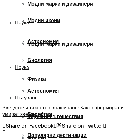
Модни марки и дизайнери
Модни икони
Наука
Астрономия
Модни марки и дизайнери
Биология
Наука
Физика
Астрономия
Пътуване
Звездите и тяхното еволюиране: Как се формират и
умират звездите?
Биология
Круизни пътешествия
Share on Facebook
Share on Twitter
Популярни дестинации
Физика