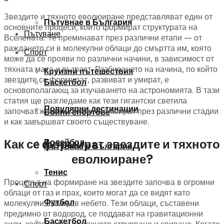
Звездите и тяхното еволюиране представляват един от
Пътувнае в България
основните процеси, които формират структурата на
Пътуване
Вселената. Те преминават през различни етапи — от
раждането си в молекулни облаци до смъртта им, която
Спорт
може да се прояви по различни начини, в зависимост от
тяхната маса и възраст. Разбирането на начина, по който
Круизни пътешествия
звездите се формират, развиват и умират, е
Баскетбол
основополагающ за изучаването на астрономията. В тази
статия ще разгледаме как тези гигантски светила
Популярни дестинации
започват живота си, как еволюират през различни стадии
Бойни спортове
и как завършват своето съществуване.
Как се формират звездите и тяхното
Волейбол
Пътувнае в България
еволюиране?
Тенис
Процесът на формиране на звездите започва в огромни
Спорт
облаци от газ и прах, които могат да се видят като
Футбол
молекулни облаци в небето. Тези облаци, съставени
предимно от водород, се поддават на гравитационни
Баскетбол