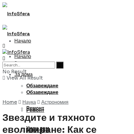
Начало
Начало
За дома
No Result
За дома
View All Result
Обзавеждане
Обзавеждане
Home
Наука
Астрономия
Ремонт
Ремонт
Звездите и тяхното
еволюиране: Как се
Умен дом
Умен дом