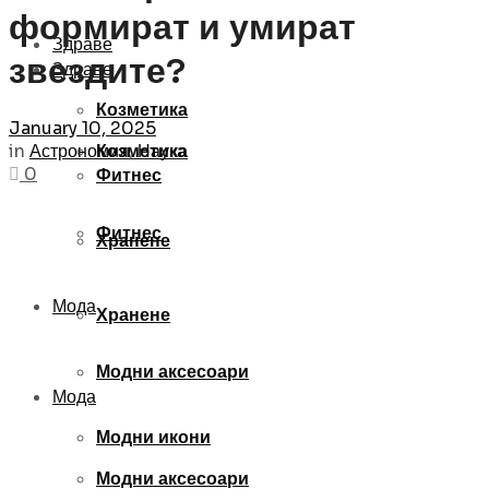
формират и умират
Здраве
звездите?
Здраве
Козметика
January 10, 2025
in
Астрономия
,
Наука
Козметика
0
Фитнес
Фитнес
Хранене
Мода
Хранене
Модни аксесоари
Мода
Модни икони
Модни аксесоари