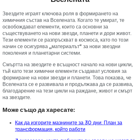
Звездите играят ключова роля в формирането на
химичния състав на Вселената. Когато те умират, те
освобождават елементи, които са основни за
съществуването на нови звезди, планети и дори живот.
Тези елементи се разпръскват в космоса, като по този
начин се осигурява „материалът“ за нови звездни
поколения и планетарни системи.
Смъртта на звездите е всъщност начало на нови цикли,
тъй като тези химични елементи създават условия за
формиране на нови звезди и планети. Това показва, че
Вселената се е развивала и продължава да се развива,
благодарение на тези цикли на раждане, живот и смърт
на звездите.
Може също да харесате:
Как да изгорите мазнините за 30 дни: План за
трансформация, който работи