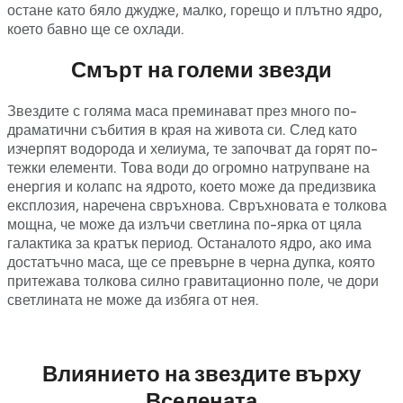
остане като бяло джудже, малко, горещо и плътно ядро,
което бавно ще се охлади.
Смърт на големи звезди
Звездите с голяма маса преминават през много по-
драматични събития в края на живота си. След като
изчерпят водорода и хелиума, те започват да горят по-
тежки елементи. Това води до огромно натрупване на
енергия и колапс на ядрото, което може да предизвика
експлозия, наречена свръхнова. Свръхновата е толкова
мощна, че може да излъчи светлина по-ярка от цяла
галактика за кратък период. Останалото ядро, ако има
достатъчно маса, ще се превърне в черна дупка, която
притежава толкова силно гравитационно поле, че дори
светлината не може да избяга от нея.
Влиянието на звездите върху
Вселената