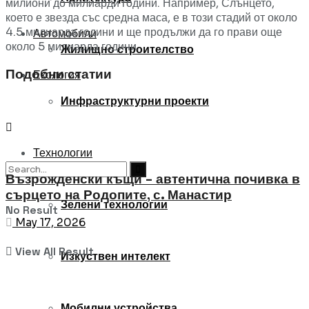
милиони до милиарди години. Например, Слънцето,
което е звезда със средна маса, е в този стадий от около
4.5 милиарда години и ще продължи да го прави още
Автомобили
около 5 милиарда години.
Жилищно строителство
Подобни статии
Екология
Инфраструктурни проекти
Технологии
Възрожденски къщи – автентична почивка в
сърцето на Родопите, с. Манастир
Зелени технологии
No Result
May 17, 2026
View All Result
Изкуствен интелект
Мобилни устройства