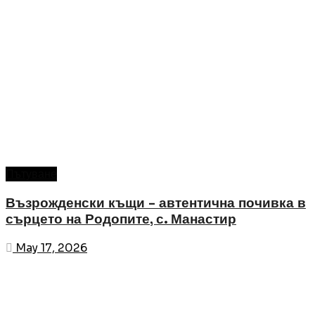
Пътуване
Възрожденски къщи – автентична почивка в
сърцето на Родопите, с. Манастир
May 17, 2026