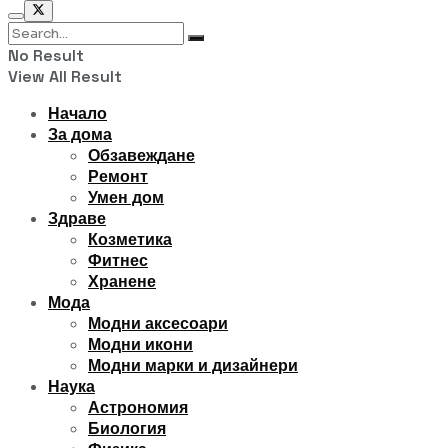
No Result
View All Result
Начало
За дома
Обзавеждане
Ремонт
Умен дом
Здраве
Козметика
Фитнес
Хранене
Мода
Модни аксесоари
Модни икони
Модни марки и дизайнери
Наука
Астрономия
Биология