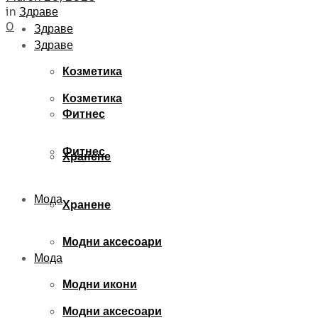
in
Здраве
0
Здраве
Здраве
Козметика
Козметика
Фитнес
Фитнес
Хранене
Мода
Хранене
Модни аксесоари
Мода
Модни икони
Модни аксесоари