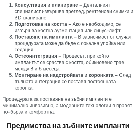
Консултация и планиране
– Денталният
специалист извършва преглед, рентгенови снимки и
3D сканиране.
Подготовка на костта
– Ако е необходимо, се
извършва костна аугментация или синус-лифт.
Поставяне на импланта
– В зависимост от случая,
процедурата може да бъде с локална упойка или
седация.
Остеоинтеграция
– Процесът, при който
имплантът се сраства с костта, обикновено трае
между 3 и 6 месеца.
Монтиране на надстройката и коронката
– След
пълната интеграция се поставя постоянната
коронка.
Процедурата за поставяне на зъбни импланти е
минимално инвазивна, а модерните технологии я правят
по-бърза и комфортна.
Предимства на зъбните импланти