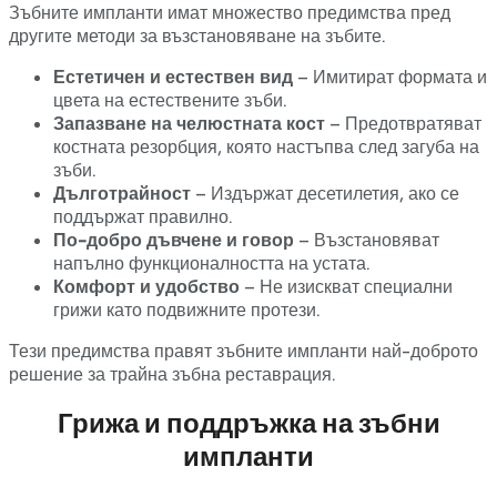
Зъбните импланти имат множество предимства пред
другите методи за възстановяване на зъбите.
Естетичен и естествен вид
– Имитират формата и
цвета на естествените зъби.
Запазване на челюстната кост
– Предотвратяват
костната резорбция, която настъпва след загуба на
зъби.
Дълготрайност
– Издържат десетилетия, ако се
поддържат правилно.
По-добро дъвчене и говор
– Възстановяват
напълно функционалността на устата.
Комфорт и удобство
– Не изискват специални
грижи като подвижните протези.
Тези предимства правят зъбните импланти най-доброто
решение за трайна зъбна реставрация.
Грижа и поддръжка на зъбни
импланти