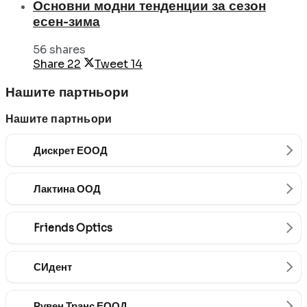
Основни модни тенденции за сезон
есен-зима
56 shares
Share
22
Tweet
14
Нашите партньори
Нашите партньори
Дискрет ЕООД
Лактина ООД
Friends Optics
СИдент
Рувен Транс ЕООД