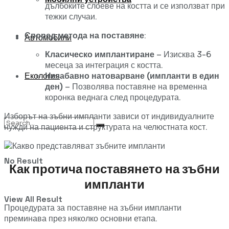
дълбоките слоеве на костта и се използват при
тежки случаи.
Според метода на поставяне
:
Автомобили
Класическо имплантиране
– Изисква 3-6
месеца за интеграция с костта.
Незабавно натоварване (импланти в един
Екология
ден)
– Позволява поставяне на временна
коронка веднага след процедурата.
Изборът на зъбни импланти зависи от индивидуалните
нужди на пациента и структурата на челюстната кост.
No Result
Как протича поставянето на зъбни
импланти
View All Result
Процедурата за поставяне на зъбни импланти
преминава през няколко основни етапа.