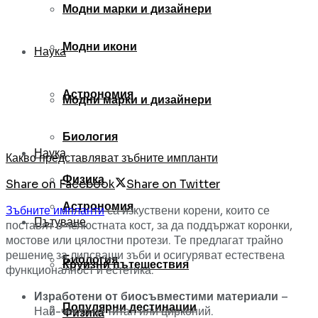
Модни марки и дизайнери
Модни икони
Наука
Астрономия
Модни марки и дизайнери
Биология
Наука
Какво представляват зъбните импланти
Физика
Share on Facebook
Share on Twitter
Астрономия
Зъбните импланти
са изкуствени корени, които се
Пътуване
поставят в челюстната кост, за да поддържат коронки,
мостове или цялостни протези. Те предлагат трайно
решение за липсващи зъби и осигуряват естествена
Биология
Круизни пътешествия
функционалност и естетика.
Изработени от биосъвместими материали
–
Популярни дестинации
Най-често от титан или цирконий.
Физика