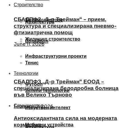
Строителство
СБАЛПФЗ „Д-р Трейман“ – прием,
Бойни спортове
Архитектура
структура и специализирана пневмо-
фтизиатрична помощ
Жилищно строителство
Волейбол
June 11, 2026
Инфраструктурни проекти
Тенис
Технологии
СБАЛПФЗ „Д-р Трейман“ ЕООД –
Футбол
специализирана белодробна болница
Зелени технологии
във Велико Търново
Строителство
February 12, 2026
Изкуствен интелект
Антиоксидантната сила на модерната
козметика
Мобилни устройства
Архитектура