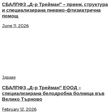
СБАЛПФЗ „Д-р Трейман“ – прием, структура
и специализирана пневмо-фтизиатрична
помощ
June 11, 2026
Здраве
СБАЛПФЗ „Д-р Трейман“ ЕООД –
специализирана белодробна болница във
Велико Търново
February 12, 2026