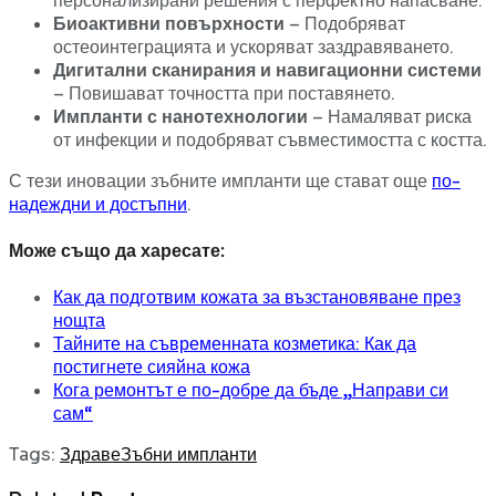
персонализирани решения с перфектно напасване.
Биоактивни повърхности
– Подобряват
остеоинтеграцията и ускоряват заздравяването.
Дигитални сканирания и навигационни системи
– Повишават точността при поставянето.
Импланти с нанотехнологии
– Намаляват риска
от инфекции и подобряват съвместимостта с костта.
С тези иновации зъбните импланти ще стават още
по-
надеждни и достъпни
.
Може също да харесате:
Как да подготвим кожата за възстановяване през
нощта
Тайните на съвременната козметика: Как да
постигнете сияйна кожа
Кога ремонтът е по-добре да бъде „Направи си
сам“
Tags:
Здраве
Зъбни импланти