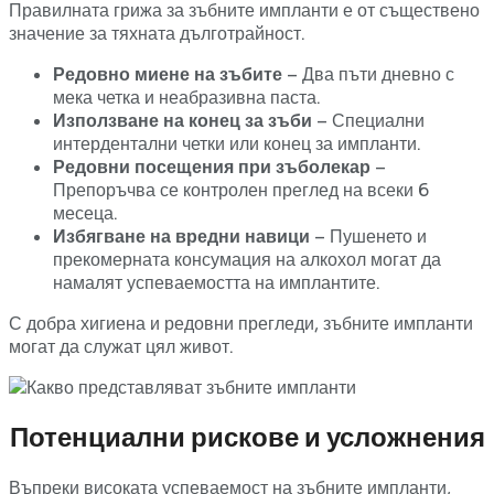
Правилната грижа за зъбните импланти е от съществено
значение за тяхната дълготрайност.
Редовно миене на зъбите
– Два пъти дневно с
мека четка и неабразивна паста.
Използване на конец за зъби
– Специални
интердентални четки или конец за импланти.
Редовни посещения при зъболекар
–
Препоръчва се контролен преглед на всеки 6
месеца.
Избягване на вредни навици
– Пушенето и
прекомерната консумация на алкохол могат да
намалят успеваемостта на имплантите.
С добра хигиена и редовни прегледи, зъбните импланти
могат да служат цял живот.
Потенциални рискове и усложнения
Въпреки високата успеваемост на зъбните импланти,