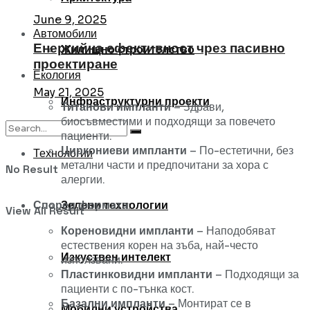
June 9, 2025
Автомобили
Енергийна ефективност чрез пасивно
Жилищно строителство
проектиране
Екология
May 21, 2025
Инфраструктурни проекти
Титанови импланти
– Здрави,
биосъвместими и подходящи за повечето
пациенти.
Циркониеви импланти
– По-естетични, без
Технологии
метални части и предпочитани за хора с
No Result
алергии.
Според формата
:
Зелени технологии
View All Result
Кореновидни импланти
– Наподобяват
естествения корен на зъба, най-често
Изкуствен интелект
използвани.
Пластинковидни импланти
– Подходящи за
пациенти с по-тънка кост.
Базални импланти
– Монтират се в
Мобилни устройства