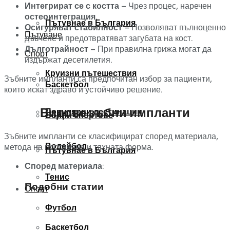
Интегрират се с костта
– Чрез процес, наречен
остеоинтеграция
.
Пътувнае в България
Осигуряват стабилност
– Позволяват пълноценно
Пътуване
дъвчене и предотвратяват загубата на кост.
Дълготрайност
– При правилна грижа могат да
Спорт
издържат десетилетия.
Круизни пътешествия
Зъбните импланти са предпочитан избор за пациенти,
Баскетбол
които искат здраво и устойчиво решение.
Видове зъбни импланти
Популярни дестинации
Бойни спортове
Зъбните импланти се класифицират според материала,
Волейбол
метода на поставяне и тяхната форма.
Пътувнае в България
Според материала
:
Тенис
Подобни статии
Спорт
Футбол
Баскетбол