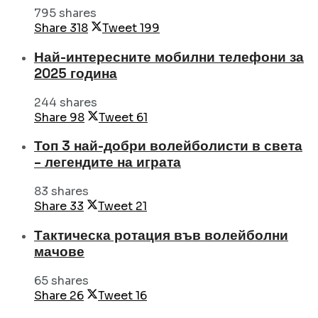
795 shares
Share
318
Tweet
199
Най-интересните мобилни телефони за
2025 година
244 shares
Share
98
Tweet
61
Топ 3 най-добри волейболисти в света
– легендите на играта
83 shares
Share
33
Tweet
21
Тактическа ротация във волейболни
мачове
65 shares
Share
26
Tweet
16