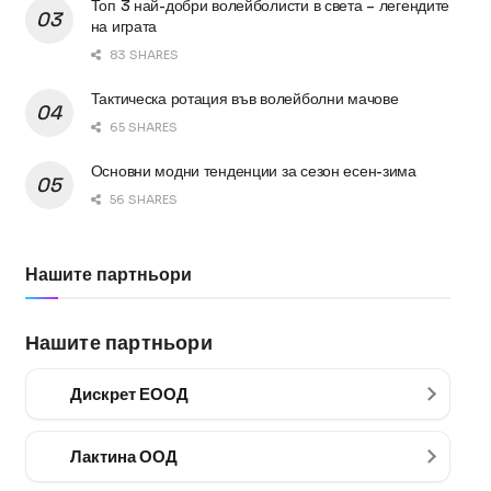
Топ 3 най-добри волейболисти в света – легендите
на играта
83 SHARES
Тактическа ротация във волейболни мачове
65 SHARES
Основни модни тенденции за сезон есен-зима
56 SHARES
Нашите партньори
Нашите партньори
Дискрет ЕООД
Лактина ООД