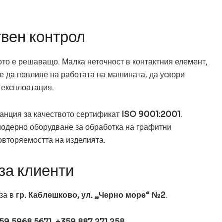
твен контрол
ото е решаващо. Малка неточност в контактния елемент,
е да повлияе на работата на машината, да ускори
 експлоатация.
анция за качеството сертификат
ISO 9001:2001
.
модерно оборудване за обработка на графитни
овторяемостта на изделията.
за клиенти
за в
гр. Каблешково, ул. „Черно море“ №2
.
59 5968 5671
,
+359 887 271 258
.