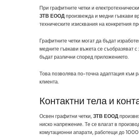
При графитните четки и електротехническ
ЗТВ ЕООД
произвежда и медни гъвкави връ
техническите изисквания на конкретния пр
Графитните четки могат да бъдат изработ
медните гъвкави въжета се съобразяват с 
бъдат различни според приложението.
Това позволява по-точна адаптация към р
клиента.
Контактни тела и конт
Освен графитни четки,
ЗТВ ЕООД
произвеж
ниско напрежение. Те се влагат в производ
комутационни апарати, работещи до 1000