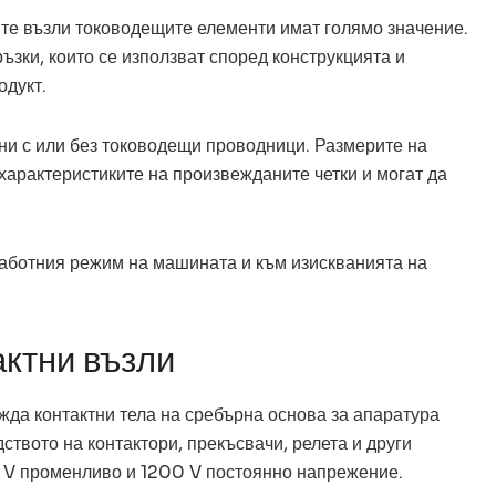
ите възли тоководещите елементи имат голямо значение.
зки, които се използват според конструкцията и
одукт.
ени с или без тоководещи проводници. Размерите на
характеристиките на произвежданите четки и могат да
аботния режим на машината и към изискванията на
актни възли
да контактни тела на сребърна основа за апаратура
ството на контактори, прекъсвачи, релета и други
 V променливо и 1200 V постоянно напрежение.