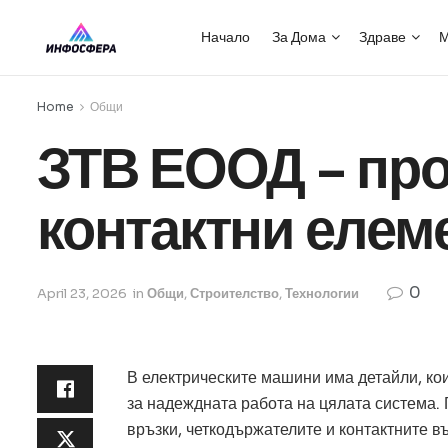
Начало
За Дома
Здраве
М
Home
Общи
ЗТВ ЕООД – про
контактни елем
0
April 23, 2026
in
Общи
,
Строителство
,
Технологии
В електрическите машини има детайли, кои
за надеждната работа на цялата система. 
връзки, четкодържателите и контактните в