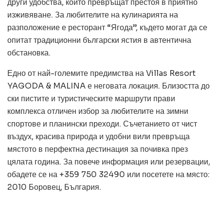
други удобства, които превръщат престоя в приятно
изживяване. За любителите на кулинарията на
разположение е ресторант “Ягода”, където могат да се
опитат традиционни български ястия в автентична
обстановка.
Едно от най-големите предимства на Villas Resort
YAGODA & MALINA е неговата локация. Близостта до
ски пистите и туристическите маршрути прави
комплекса отличен избор за любителите на зимни
спортове и планински преходи. Съчетанието от чист
въздух, красива природа и удобни вили превръща
мястото в перфектна дестинация за почивка през
цялата година. За повече информация или резервации,
обадете се на +359 750 32490 или посетете на място:
2010 Боровец, България.
ОБЩИ
Превод и легализация за документи в
чужбина