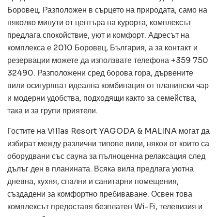
Боровец. Разположен в сърцето на природата, само на
няколко минути от центъра на курорта, комплексът
предлага спокойствие, уют и комфорт. Адресът на
комплекса е 2010 Боровец, България, а за контакт и
резервации можете да използвате телефона +359 750
32490. Разположени сред борова гора, дървените
вили осигуряват идеална комбинация от планински чар
и модерни удобства, подходящи както за семейства,
така и за групи приятели.
Гостите на Villas Resort YAGODA & MALINA могат да
избират между различни типове вили, някои от които са
оборудвани със сауна за пълноценна релаксация след
дълъг ден в планината. Всяка вила предлага уютна
дневна, кухня, спални и санитарни помещения,
създадени за комфортно пребиваване. Освен това
комплексът предоставя безплатен Wi-Fi, телевизия и