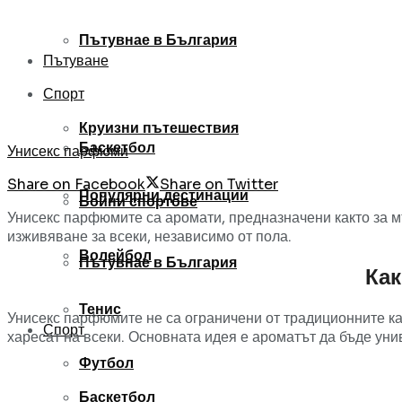
Пътувнае в България
Пътуване
Спорт
Круизни пътешествия
Баскетбол
Унисекс парфюми
Share on Facebook
Share on Twitter
Популярни дестинации
Бойни спортове
Унисекс парфюмите са аромати, предназначени както за мъ
изживяване за всеки, независимо от пола.
Волейбол
Пътувнае в България
Как
Тенис
Унисекс парфюмите не са ограничени от традиционните кат
Спорт
харесат на всеки. Основната идея е ароматът да бъде уни
Футбол
Баскетбол