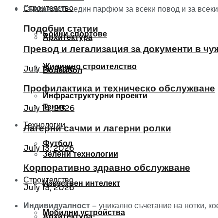
Строителство
Гъвкавост
– един парфюм за всеки повод и за всеки
Подобни статии
Бойни спортове
Архитектура
Превод и легализация за документи в чу
Жилищно строителство
July 14, 2026
Волейбол
Профилактика и техническо обслужване
Инфраструктурни проекти
Тенис
July 14, 2026
Технологии
Лагерни сачми и лагерни ролки
Футбол
July 13, 2026
Зелени технологии
Корпоративно здравно обслужване
Строителство
Изкуствен интелект
July 13, 2026
Индивидуалност
– уникално съчетание на нотки, ко
Мобилни устройства
Архитектура