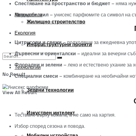
Спестяване на пространство и бюджет
– няма нуж
Модерен стил
– унисекс парфюмите са символ на с
Автомобили
Жилищно строителство
Екология
Цитрусови и свежи
– подходящи за ежедневна упот
Инфраструктурни проекти
Дървесни и ориенталски
– идеални за вечерни съб
Флорални и зелени
– леко и естествено ухание за 
Технологии
No Result
Специални смеси
– комбиниране на необичайни нот
Зелени технологии
View All Result
Изкуствен интелект
Тестване върху кожата, а не само на хартия.
Избор според сезона и повода.
Мобилни устройства