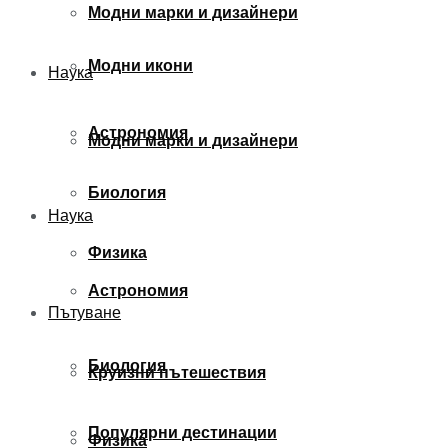
Модни марки и дизайнери
Модни икони
Наука
Астрономия
Модни марки и дизайнери
Биология
Наука
Физика
Астрономия
Пътуване
Биология
Круизни пътешествия
Популярни дестинации
Физика