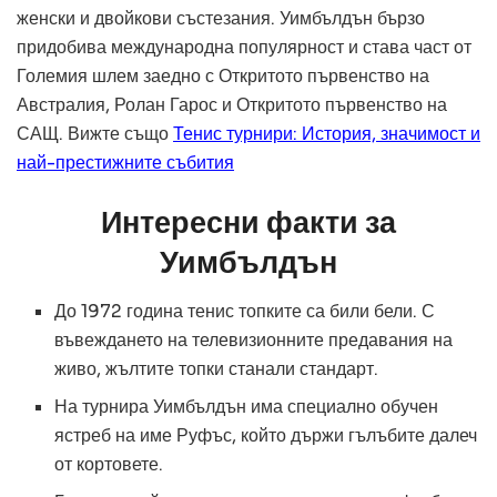
женски и двойкови състезания. Уимбълдън бързо
придобива международна популярност и става част от
Големия шлем заедно с Откритото първенство на
Австралия, Ролан Гарос и Откритото първенство на
САЩ. Вижте също
Тенис турнири: История, значимост и
най-престижните събития
Интересни факти за
Уимбълдън
До 1972 година тенис топките са били бели. С
въвеждането на телевизионните предавания на
живо, жълтите топки станали стандарт.
На турнира Уимбълдън има специално обучен
ястреб на име Руфъс, който държи гълъбите далеч
от кортовете.