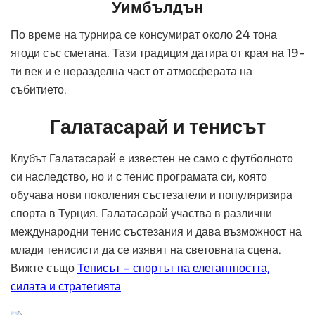
Уимбълдън
По време на турнира се консумират около 24 тона
ягоди със сметана. Тази традиция датира от края на 19-
ти век и е неразделна част от атмосферата на
събитието.
Галатасарай и тенисът
Клубът Галатасарай е известен не само с футболното
си наследство, но и с тенис програмата си, която
обучава нови поколения състезатели и популяризира
спорта в Турция. Галатасарай участва в различни
международни тенис състезания и дава възможност на
млади тенисисти да се изявят на световната сцена.
Вижте също
Тенисът – спортът на елегантността,
силата и стратегията