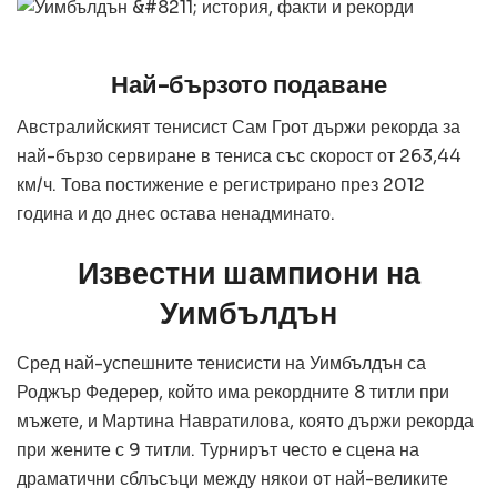
Най-бързото подаване
Австралийският тенисист Сам Грот държи рекорда за
най-бързо сервиране в тениса със скорост от 263,44
км/ч. Това постижение е регистрирано през 2012
година и до днес остава ненадминато.
Известни шампиони на
Уимбълдън
Сред най-успешните тенисисти на Уимбълдън са
Роджър Федерер, който има рекордните 8 титли при
мъжете, и Мартина Навратилова, която държи рекорда
при жените с 9 титли. Турнирът често е сцена на
драматични сблъсъци между някои от най-великите