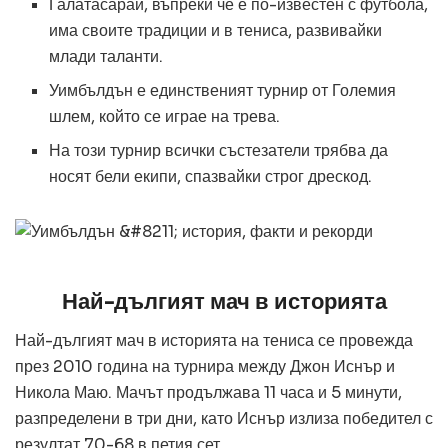
Галатасарай, въпреки че е по-известен с футбола,
има своите традиции и в тениса, развивайки
млади таланти.
Уимбълдън е единственият турнир от Големия
шлем, който се играе на трева.
На този турнир всички състезатели трябва да
носят бели екипи, спазвайки строг дрескод.
Най-дългият мач в историята
Най-дългият мач в историята на тениса се провежда
през 2010 година на турнира между Джон Иснър и
Никола Маю. Мачът продължава 11 часа и 5 минути,
разпределени в три дни, като Иснър излиза победител с
резултат 70-68 в петия сет.