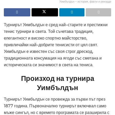
Уимбълдън – история, факти и рекорди
Турнирът Уимбълдън е сред най-старите и престижни
тенис турнири в света. Той съчетава традиция,
елегантност и високо спортно майсторство,
привличайки най-добрите тенисисти от цял свят.
Уимбълдън е известен със своя строг дрескод,
традиционната консумация на ягоди със сметана и
историческата си значимост в света на тениса.
Произход на турнира
Уимбълдън
Турнирът Уимбълдън се провежда за първи път през
1877 година. Първоначално турнирът включвал само
мъже сингъл, но с времето програмата се разширила с