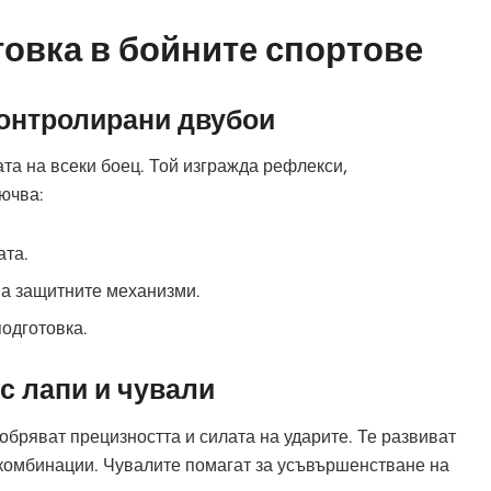
товка в бойните спортове
контролирани двубои
та на всеки боец. Той изгражда рефлекси,
ючва:
ата.
на защитните механизми.
подготовка.
с лапи и чували
обряват прецизността и силата на ударите. Те развиват
 комбинации. Чувалите помагат за усъвършенстване на