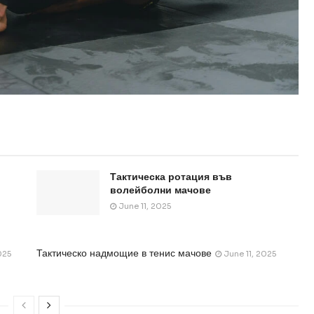
и
Тактическа ротация във
волейболни мачове
June 11, 2025
Тактическо надмощие в тенис мачове
025
June 11, 2025