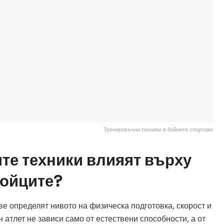
Тренировъчни техники в бойните спортове
те техники влияят върху
ойците?
е определят нивото на физическа подготовка, скорост и
 атлет не зависи само от естествени способности, а от