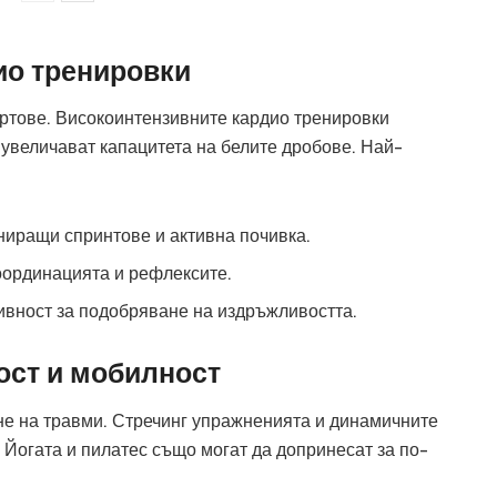
ио тренировки
ртове. Високоинтензивните кардио тренировки
увеличават капацитета на белите дробове. Най-
ниращи спринтове и активна почивка.
оординацията и рефлексите.
ивност за подобряване на издръжливостта.
ост и мобилност
не на травми. Стречинг упражненията и динамичните
 Йогата и пилатес също могат да допринесат за по-