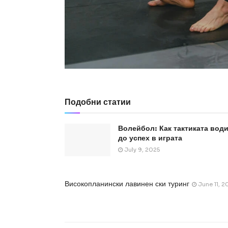
Подобни статии
Волейбол: Как тактиката вод
до успех в играта
July 9, 2025
Високопланински лавинен ски туринг
June 11, 2