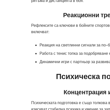
ритъма и дистанцията в боя.
Реакционни тр
Рефлексите са ключови в бойните спорто
включват:
Реакция на светлинни сигнали за по-б
Работа с тенис топка за подобряване 
Динамични игри с партньор за развив
Психическа по
Концентрация 
Психическата подготовка е също толкова в
изискват стабилна психика и умение за за