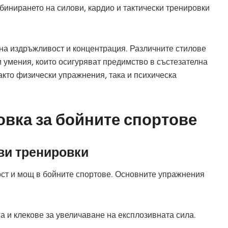
бинирането на силови, кардио и тактически тренировки
 на издръжливост и концентрация. Различните стилове
умения, които осигуряват предимство в състезателна
акто физически упражнения, така и психическа
овка за бойните спортове
ви тренировки
ст и мощ в бойните спортове. Основните упражнения
а и клекове за увеличаване на експлозивната сила.