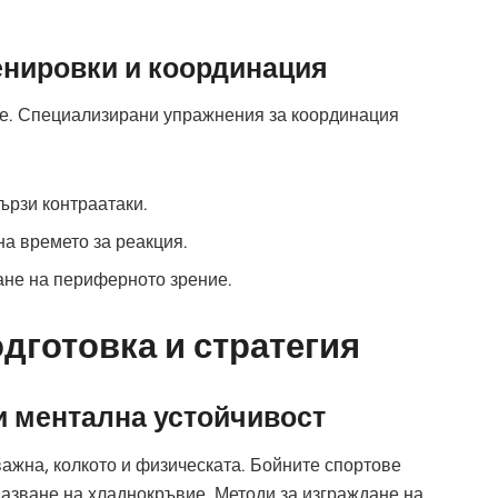
енировки и координация
ве. Специализирани упражнения за координация
ързи контраатаки.
на времето за реакция.
ане на периферното зрение.
дготовка и стратегия
и ментална устойчивост
ажна, колкото и физическата. Бойните спортове
пазване на хладнокръвие. Методи за изграждане на