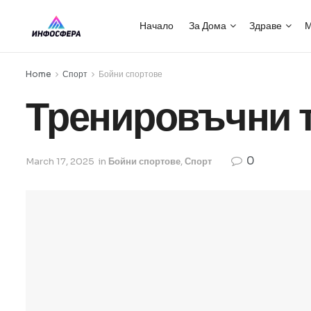
Начало
За Дома
Здраве
М
Home
Спорт
Бойни спортове
Тренировъчни т
0
March 17, 2025
in
Бойни спортове
,
Спорт