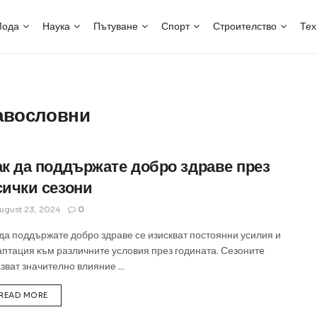
ода
Наука
Пътуване
Спорт
Строителство
Тех
авословни
ак да поддържате добро здраве през
сички сезони
ugust 23, 2024
0
да поддържате добро здраве се изискват постоянни усилия и
аптация към различните условия през годината. Сезоните
зват значително влияние ...
READ MORE