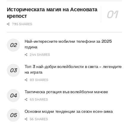
Историческата магия на Асеновата
крепост
795 SHARES
Най-интересните мобилни телефони за 2025
година
244 SHARES
Топ 3 най-добри волейболисти в света – легендите
на играта
83 SHARES
Тактическа ротация във волейболни мачове
65 SHARES
Основни модни тенденции за сезон есен-зима
56 SHARES