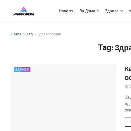
Начало
За Дома
Здраве
М
Home
Tag
Здравословни
Tag:
Здр
К
ЗДРАВЕ
в
A
За 
ад
ока