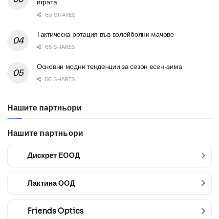
играта
83 SHARES
Тактическа ротация във волейболни мачове
65 SHARES
Основни модни тенденции за сезон есен-зима
56 SHARES
Нашите партньори
Нашите партньори
Дискрет ЕООД
Лактина ООД
Friends Optics