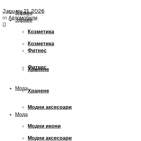
January 21, 2026
Здраве
in
Автомобили
Здраве
0
Козметика
Козметика
Фитнес
Фитнес
Хранене
Мода
Хранене
Модни аксесоари
Мода
Модни икони
Модни аксесоари