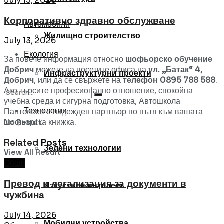
July 13, 2026
Корпоративно здравно обслужване
Автомобили
Жилищно строителство
July 13, 2026
Екология
За повече информация относно
шофьорско обучение
Добрич
можете да посетите офиса на
ул. „Батак“ 4,
Инфраструктурни проекти
Добрич
, или да се свържете на
телефон 0895 788 588
.
Ако търсите професионално отношение, спокойна
учебна среда и сигурна подготовка, Автошкола
Технологии
Пантелеев е надежден партньор по пътя към вашата
No Result
шофьорска книжка.
Related
Posts
Зелени технологии
View All Result
Общи
Превод и легализация за документи в
Изкуствен интелект
чужбина
July 14, 2026
Мобилни устройства