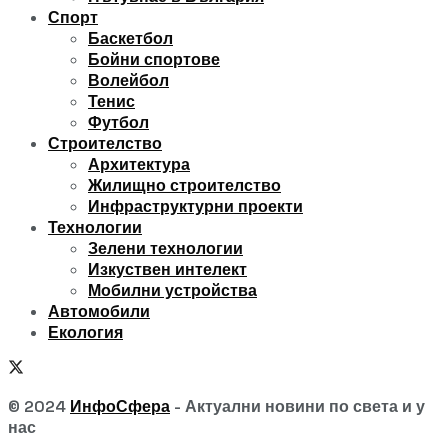
Спорт
Баскетбол
Бойни спортове
Волейбол
Тенис
Футбол
Строителство
Архитектура
Жилищно строителство
Инфраструктурни проекти
Технологии
Зелени технологии
Изкуствен интелект
Мобилни устройства
Автомобили
Екология
© 2024
ИнфоСфера
- Актуални новини по света и у
нас