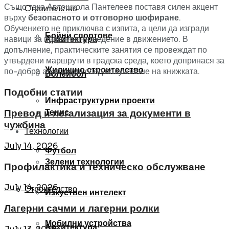
Също така Автошкола Пантелеев поставя силен акцент
Строителство
върху
безопасното и отговорно шофиране
.
Обучението не приключва с изпита, а цели да изгради
Бойни спортове
навици за правилно поведение в движението. В
Архитектура
допълнение, практическите занятия се провеждат по
утвърдени маршрути в градска среда, което допринася за
Жилищно строителство
по-добра адаптация след получаване на книжката.
Волейбол
Подобни статии
Инфраструктурни проекти
Тенис
Превод и легализация за документи в
чужбина
Технологии
July 14, 2026
Футбол
Зелени технологии
Профилактика и техническо обслужване
July 14, 2026
Строителство
Изкуствен интелект
Лагерни сачми и лагерни ролки
Мобилни устройства
Архитектура