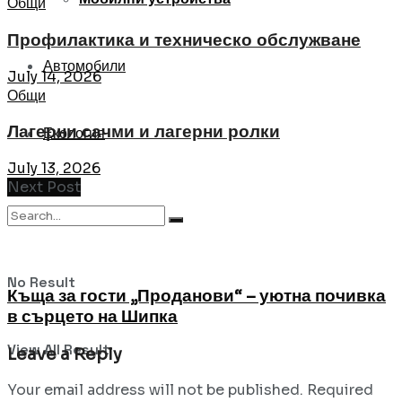
Общи
Профилактика и техническо обслужване
Автомобили
July 14, 2026
Общи
Лагерни сачми и лагерни ролки
Екология
July 13, 2026
Next Post
No Result
Къща за гости „Проданови“ – уютна почивка
в сърцето на Шипка
View All Result
Leave a Reply
Your email address will not be published.
Required