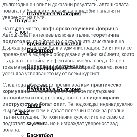
дългогодишен опит и доказани резултати, автошколата
помага на бъдещите водачи да придобият знания и
Пътувнае в България
увереност на пътя.
Пътуване
На първо място,
шофьорско обучение Добрич
в
Спорт
Автошкола Пантелеев включва пълна
теоретична
подготовка
, съобразена с актуалните изисквания на
Круизни пътешествия
Държавната автомобилна администрация. Занятията се
Баскетбол
провеждат в модерно оборудвани учебни кабинети, които
създават спокойна и ефективна учебна среда. Освен
Популярни дестинации
това материалът се поднася ясно и разбираемо, което
Бойни спортове
улеснява усвояването му от всеки курсист.
След това обучението преминава към
практическо
Волейбол
Пътувнае в България
кормуване
. То се извършва с добре поддържани
автомобили и под ръководството на
лицензирани
инструктори с богат опит
. Те подхождат индивидуално
Тенис
към всеки обучаем и дават полезни насоки за реални
Спорт
пътни ситуации. По този начин курсистите не само се
подготвят за изпита, но и изграждат увереност зад
Футбол
волана.
Баскетбол