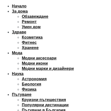
Начало
За дома
Обзавеждане
Ремонт
Умен дом
Здраве
Козметика
Фитнес
Хранене
Мода
Модни аксесоари
Модни икони
Модни марки и дизайнери
Наука
Астрономия
Биология
Физика
Пътуване
Круизни пътешествия
Популярни дестинации
Пътувнае в България