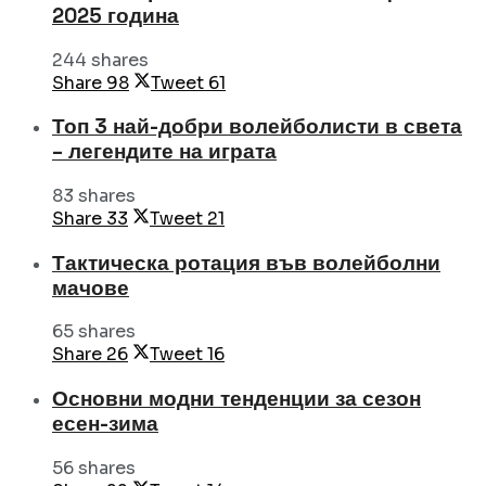
2025 година
244 shares
Share
98
Tweet
61
Топ 3 най-добри волейболисти в света
– легендите на играта
83 shares
Share
33
Tweet
21
Тактическа ротация във волейболни
мачове
65 shares
Share
26
Tweet
16
Основни модни тенденции за сезон
есен-зима
56 shares