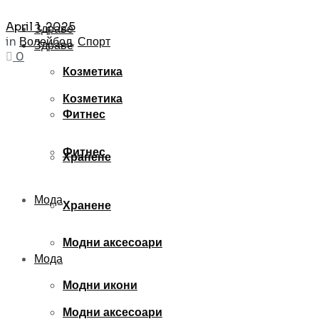
April 1, 2025
Здраве
in
Волейбол
,
Спорт
Здраве
0
Козметика
Козметика
Фитнес
Фитнес
Хранене
Мода
Хранене
Модни аксесоари
Мода
Модни икони
Модни аксесоари