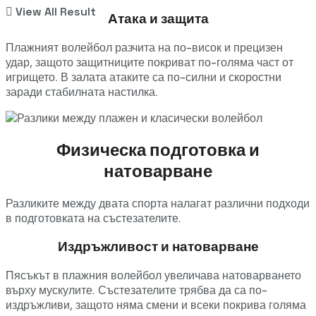
View All Result
Атака и защита
Плажният волейбол разчита на по-висок и прецизен
удар, защото защитниците покриват по-голяма част от
игрището. В залата атаките са по-силни и скоростни
заради стабилната настилка.
Физическа подготовка и
натоварване
Разликите между двата спорта налагат различни подходи
в подготовката на състезателите.
Издръжливост и натоварване
Пясъкът в плажния волейбол увеличава натоварването
върху мускулите. Състезателите трябва да са по-
издръжливи, защото няма смени и всеки покрива голяма