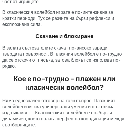
част от игрището.
В класическия волейбол играта е по-интензивна за
кратки периоди. Тук се разчита на бързи рефлекси и
експлозивна сила.
Скачане и блокиране
В залата състезателите скачат по-високо заради
твърдата повърхност. В плажния волейбол е по-трудно
да се отскочи от пясъка, затова блокът се използва по-
рядко.
Кое е по-трудно – плажен или
класически волейбол?
Няма еднозначен отговор на този въпрос. Плажният
волейбол изисква универсални умения и по-голяма
издръжливост. Класическият волейбол е по-бърз и
динамичен, което налага перфектна координация между
съотборниците.