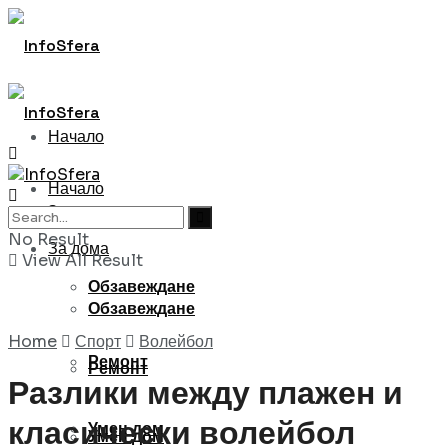
Начало
Начало
За дома
No Result
За дома
View All Result
Обзавеждане
Обзавеждане
Home
Спорт
Волейбол
Ремонт
Ремонт
Разлики между плажен и
класически волейбол
Умен дом
Умен дом