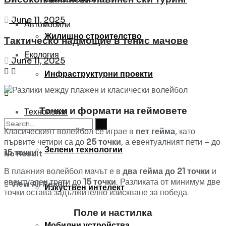
June 11, 2025
Автомобили
Жилищно строителство
Тактическо надмощие в тенис мачове
Екология
June 11, 2025
Инфраструктурни проекти
Точки и формати на геймовете
Технологии
Класическият волейбол се играе в
пет гейма
, като
първите четири са до
25 точки
, а евентуалният пети – до
Зелени технологии
15 точки
.
No Result
В плажния волейбол мачът е в
два гейма до 21 точки
и
евентуален трети до
15 точки
. Разликата от минимум две
View All Result
Изкуствен интелект
точки остава задължително изискване за победа.
Поле и настилка
Мобилни устройства