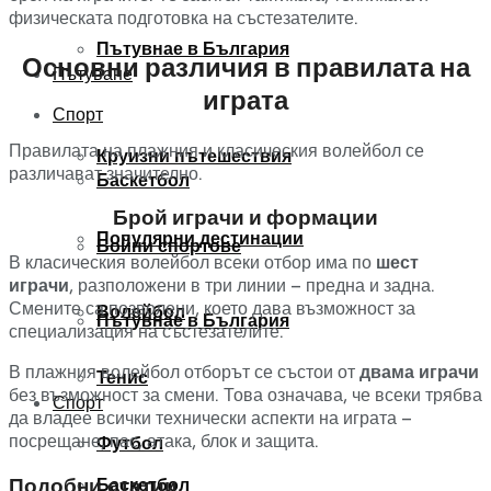
физическата подготовка на състезателите.
Пътувнае в България
Основни различия в правилата на
Пътуване
играта
Спорт
Правилата на плажния и класическия волейбол се
Круизни пътешествия
различават значително.
Баскетбол
Брой играчи и формации
Популярни дестинации
Бойни спортове
В класическия волейбол всеки отбор има по
шест
играчи
, разположени в три линии – предна и задна.
Смените са позволени, което дава възможност за
Волейбол
Пътувнае в България
специализация на състезателите.
В плажния волейбол отборът се състои от
двама играчи
Тенис
без възможност за смени. Това означава, че всеки трябва
Спорт
да владее всички технически аспекти на играта –
посрещане, пас, атака, блок и защита.
Футбол
Подобни статии
Баскетбол