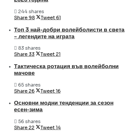
244 shares
Share
98
Tweet
61
Топ 3 най-добри волейболисти в света
– легендите на играта
83 shares
Share
33
Tweet
21
Тактическа ротация във волейболни
мачове
65 shares
Share
26
Tweet
16
Основни модни тенденции за сезон
есен-зима
56 shares
Share
22
Tweet
14