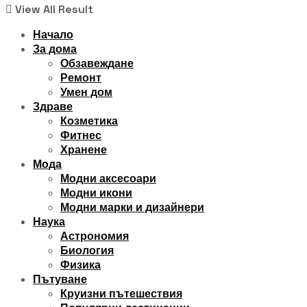
View All Result
Начало
За дома
Обзавеждане
Ремонт
Умен дом
Здраве
Козметика
Фитнес
Хранене
Мода
Модни аксесоари
Модни икони
Модни марки и дизайнери
Наука
Астрономия
Биология
Физика
Пътуване
Круизни пътешествия