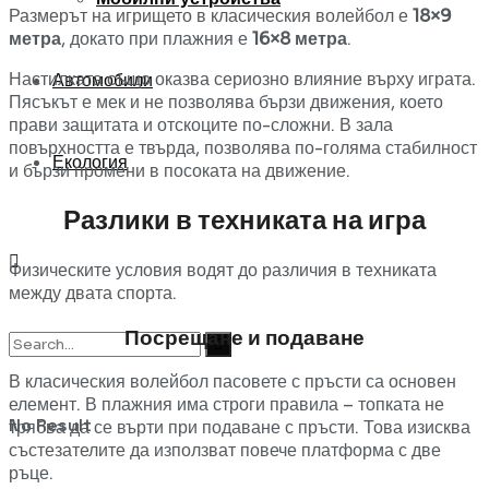
Размерът на игрището в класическия волейбол е
18×9
метра
, докато при плажния е
16×8 метра
.
Настилката също оказва сериозно влияние върху играта.
Автомобили
Пясъкът е мек и не позволява бързи движения, което
прави защитата и отскоците по-сложни. В зала
повърхността е твърда, позволява по-голяма стабилност
Екология
и бързи промени в посоката на движение.
Разлики в техниката на игра
Физическите условия водят до различия в техниката
между двата спорта.
Посрещане и подаване
В класическия волейбол пасовете с пръсти са основен
елемент. В плажния има строги правила – топката не
No Result
трябва да се върти при подаване с пръсти. Това изисква
състезателите да използват повече платформа с две
ръце.