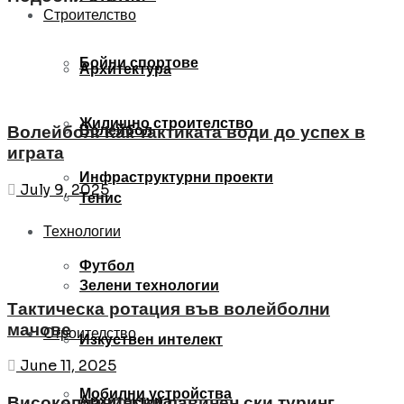
Строителство
Бойни спортове
Архитектура
Жилищно строителство
Волейбол
Волейбол: Как тактиката води до успех в
играта
Инфраструктурни проекти
July 9, 2025
Тенис
Технологии
Футбол
Зелени технологии
Тактическа ротация във волейболни
мачове
Строителство
Изкуствен интелект
June 11, 2025
Мобилни устройства
Архитектура
Високопланински лавинен ски туринг