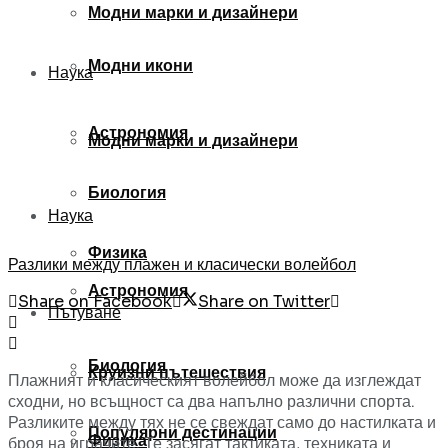
Модни марки и дизайнери
Модни икони
Наука
Астрономия
Модни марки и дизайнери
Биология
Наука
Физика
Разлики между плажен и класически волейбол
Астрономия
Share on Facebook
Share on Twitter
Пътуване
Биология
Круизни пътешествия
Плажният и класическият волейбол може да изглеждат
сходни, но всъщност са два напълно различни спорта.
Разликите между тях не се свеждат само до настилката и
Популярни дестинации
Физика
броя на играчите. Те засягат тактиката, техниката и