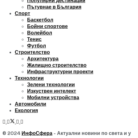
Популярни дестинации
Пътувнае в България
Спорт
Баскетбол
Бойни спортове
Волейбол
Тенис
Футбол
Строителство
Архитектура
Жилищно строителство
Инфраструктурни проекти
Технологии
Зелени технологии
Изкуствен интелект
Мобилни устройства
Автомобили
Екология
© 2024
ИнфоСфера
- Актуални новини по света и у