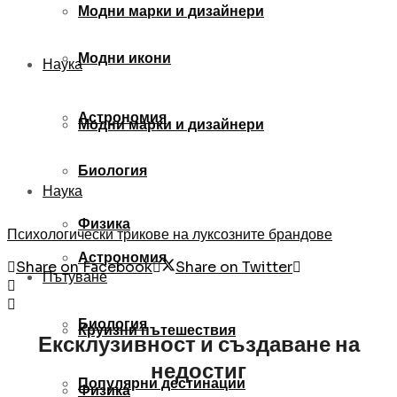
Модни марки и дизайнери
Модни икони
Наука
Астрономия
Модни марки и дизайнери
Биология
Наука
Физика
Психологически трикове на луксозните брандове
Астрономия
Share on Facebook
Share on Twitter
Пътуване
Биология
Круизни пътешествия
Ексклузивност и създаване на
недостиг
Популярни дестинации
Физика