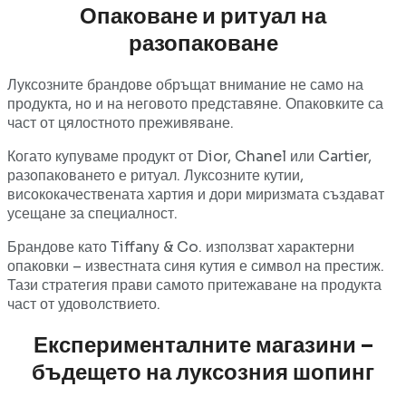
Опаковане и ритуал на
разопаковане
Луксозните брандове обръщат внимание не само на
продукта, но и на неговото представяне. Опаковките са
част от цялостното преживяване.
Когато купуваме продукт от Dior, Chanel или Cartier,
разопаковането е ритуал. Луксозните кутии,
висококачествената хартия и дори миризмата създават
усещане за специалност.
Брандове като Tiffany & Co. използват характерни
опаковки – известната синя кутия е символ на престиж.
Тази стратегия прави самото притежаване на продукта
част от удоволствието.
Експерименталните магазини –
бъдещето на луксозния шопинг