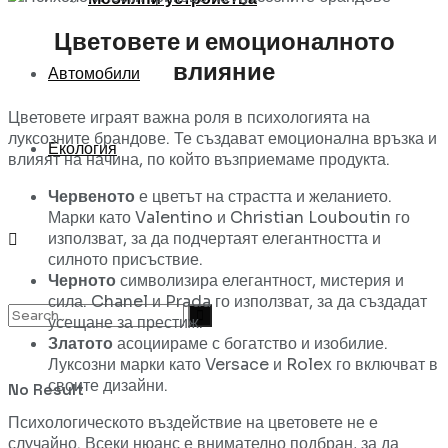
Цветовете и емоционалното
влияние
Автомобили
Цветовете играят важна роля в психологията на
луксозните брандове. Те създават емоционална връзка и
Екология
влияят на начина, по който възприемаме продукта.
Червеното
е цветът на страстта и желанието.
Марки като Valentino и Christian Louboutin го
използват, за да подчертаят елегантността и
силното присъствие.
Черното
символизира елегантност, мистерия и
сила. Chanel и Prada го използват, за да създадат
усещане за престиж.
Златото
асоциираме с богатство и изобилие.
Луксозни марки като Versace и Rolex го включват в
своите дизайни.
No Result
Психологическото въздействие на цветовете не е
случайно. Всеки нюанс е внимателно подбран, за да