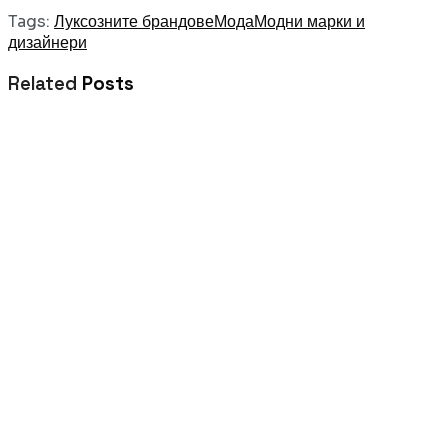
Tags:
Луксозните брандове
Мода
Модни марки и
дизайнери
Related
Posts