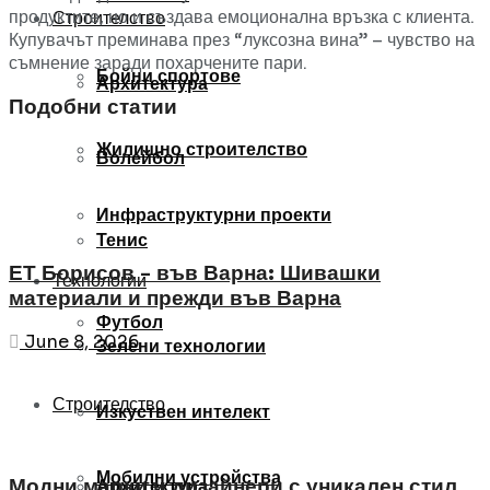
продуктите, но и създава емоционална връзка с клиента.
Строителство
Купувачът преминава през “луксозна вина” – чувство на
съмнение заради похарчените пари.
Бойни спортове
Архитектура
Подобни статии
Жилищно строителство
Волейбол
Инфраструктурни проекти
Тенис
ЕТ Борисов – във Варна: Шивашки
Технологии
материали и прежди във Варна
Футбол
June 8, 2026
Зелени технологии
Строителство
Изкуствен интелект
Мобилни устройства
Модни марки и дизайнери с уникален стил
Архитектура