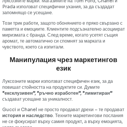
луксозните марки. Магазините на Tom Ford, Chanel и
Prada използват специфични ухания, за да създадат
запомнящо се усещане.
Този трик работи, защото обонянието е пряко свързано с
паметта и емоциите. Клиентите подсъзнателно асоциират
миризмата с бранда. След време, когато усетят същия
аромат, те автоматично си спомнят за марката и
чувството, което са изпитали.
Манипулация чрез маркетингов
език
Луксозните марки използват специфичен език, за да
повишат стойността на продуктите си. Думите
“ексклузивен”, “ръчно изработен”, “лимитиран”
създават усещане за уникалност.
Gucci и Chanel не просто продават дрехи – те продават
история и наследство
. Техните маркетингови послания
не се фокусират върху самия продукт, а върху емоцията,