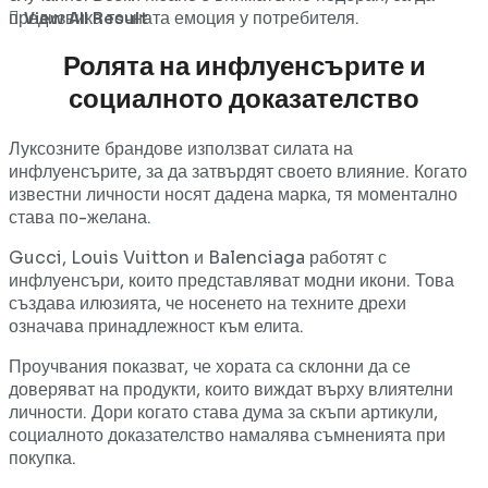
предизвика точната емоция у потребителя.
View All Result
Ролята на инфлуенсърите и
социалното доказателство
Луксозните брандове използват силата на
инфлуенсърите, за да затвърдят своето влияние. Когато
известни личности носят дадена марка, тя моментално
става по-желана.
Gucci, Louis Vuitton и Balenciaga работят с
инфлуенсъри, които представляват модни икони. Това
създава илюзията, че носенето на техните дрехи
означава принадлежност към елита.
Проучвания показват, че хората са склонни да се
доверяват на продукти, които виждат върху влиятелни
личности. Дори когато става дума за скъпи артикули,
социалното доказателство намалява съмненията при
покупка.