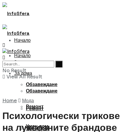
Начало
Начало
За дома
No Result
За дома
View All Result
Обзавеждане
Обзавеждане
Home
Мода
Ремонт
Ремонт
Психологически трикове
на луксозните брандове
Умен дом
Умен дом