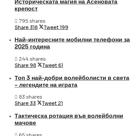
Историческата магия на Асеновата
крепост
795 shares
Share
318
Tweet
199
Най-интересните мобилни телефони за
2025 година
244 shares
Share
98
Tweet
61
Топ 3 най-добри волейболисти в света
– легендите на играта
83 shares
Share
33
Tweet
21
Тактическа ротация във волейболни
мачове
65 shares