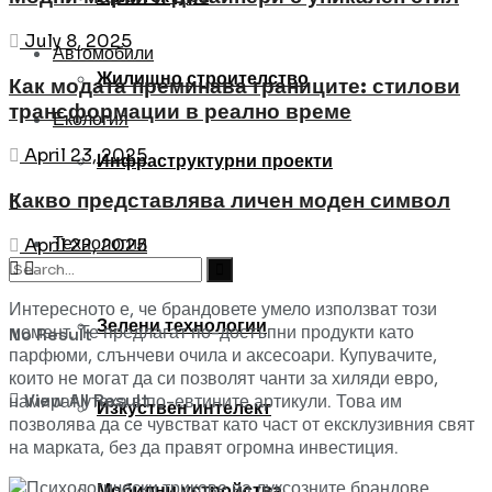
July 8, 2025
Автомобили
Жилищно строителство
Как модата преминава границите: стилови
трансформации в реално време
Екология
April 23, 2025
Инфраструктурни проекти
Какво представлява личен моден символ
Технологии
April 22, 2025
Интересното е, че брандовете умело използват този
Зелени технологии
момент. Те предлагат по-достъпни продукти като
No Result
парфюми, слънчеви очила и аксесоари. Купувачите,
които не могат да си позволят чанти за хиляди евро,
View All Result
намират утеха в по-евтините артикули. Това им
Изкуствен интелект
позволява да се чувстват като част от ексклузивния свят
на марката, без да правят огромна инвестиция.
Мобилни устройства