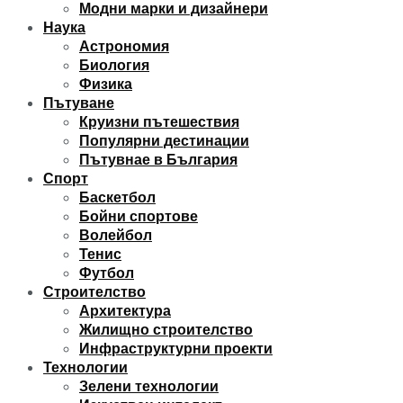
Модни марки и дизайнери
Наука
Астрономия
Биология
Физика
Пътуване
Круизни пътешествия
Популярни дестинации
Пътувнае в България
Спорт
Баскетбол
Бойни спортове
Волейбол
Тенис
Футбол
Строителство
Архитектура
Жилищно строителство
Инфраструктурни проекти
Технологии
Зелени технологии