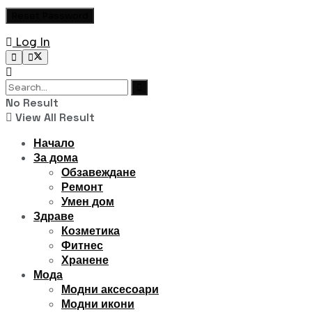
Log In
No Result
View All Result
Начало
За дома
Обзавеждане
Ремонт
Умен дом
Здраве
Козметика
Фитнес
Хранене
Мода
Модни аксесоари
Модни икони