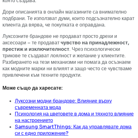
която създава.
Дори описанията в онлайн магазините са внимателно
подбрани. Те използват думи, които подсъзнателно карат
клиента да вярва, че покупката е оправдана.
Луксозните брандове не продават просто дрехи и
аксесоари – те продават
чувство на принадлежност,
престиж и изключителност
. Чрез психологически
трикове те създават лоялност и желание у клиентите.
Разбирането на тези механизми ни помага да осъзнаем
как модните марки ни влияят и защо често се чувстваме
привлечени към техните продукти.
Може също да харесате:
Луксозни модни брандове: Влияние върху
съвременната мода
Психология на цветовете в дома и тяхното влияние
на настроението
Samsung SmartThings: Как да управлявате дома
си с едно приложение?