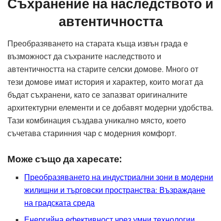
Съхранение на наследството и
автентичността
Преобразяването на старата къща извън града е
възможност да съхраните наследството и
автентичността на старите селски домове. Много от
тези домове имат история и характер, които могат да
бъдат съхранени, като се запазват оригиналните
архитектурни елементи и се добавят модерни удобства.
Тази комбинация създава уникално място, което
съчетава старинния чар с модерния комфорт.
Може също да харесате:
Преобразяването на индустриални зони в модерни
жилищни и търговски пространства: Възраждане
на градската среда
Енергийна ефективност чрез умни технологии