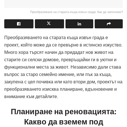
Преобразяване на старата къща извън града: Как да започнем?
Преобразяването на старата къща извън града е
проект, който може да се превърне в истинско изкуство.
Много хора търсят начин да придадат нов живот на
старите си селски домове, превръщайки ги в уютни и
функционални места за живот. Независимо дали става
въпрос за старо семейно имение, или пък за къща,
закупена с цел почивка или като втори дом, проектът на
преобразяването изисква планиране, вдъхновение и
внимание към детайлите.
Планиране на реновацията:
Какво да вземем под