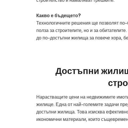
строителство и намаляват грешките.
Какво е бъдещето?
Технологичните решения ще позволят по-б
полза за строителите, но и за обитателит
до по-достъпни жилища за повече хора, бе
Достъпни жилищ
стр
Нарастващите цени на недвижимите имоти 
жилище. Една от най-големите задачи пре
достъпни жилища. Това изисква ефективно
икономични материали, които същевремен