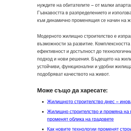
нуждите на обитателите – от малки апарт
Гъвкавостта в разпределението и използв
към динамично променящия се начин на ж
Модерното жилищно строителство е изправ
възможности за развитие. Комплексността
ефективност и достъпност до технологични
подход и нови решения. Бъдещето на жили
устойчиви, функционални и удобни жилища,
подобряват качеството на живот.
Може също да харесате:
Жилищното строителство днес – инов
Жилищно строителство и промяна на г
променят облика на градовете
Как новите технологии променят стро