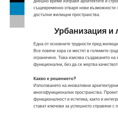
днешно време изправя архитектите и стро
същевременно отваря нови възможности з
достъпни жилищни пространства.
Урбанизация и 
Една от основните трудности пред жилищн
Все повече хора се местят в големите гра
ограничено. Това изисква създаването на
функционални, без да се жертва качествот
Какво е решението?
Използването на иновативни архитектурни
многофункционални пространства. Проекти
функционалност и естетика, както и интегр
стават ключови за успешното справяне с 