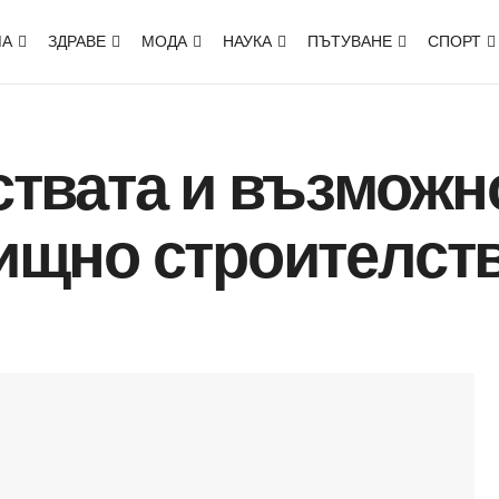
МА
ЗДРАВЕ
МОДА
НАУКА
ПЪТУВАНЕ
СПОРТ
твата и възможн
ищно строителст