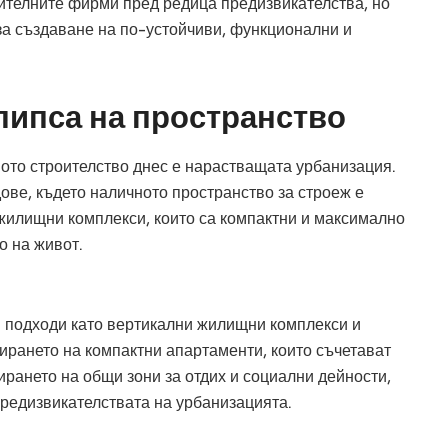
ителните фирми пред редица предизвикателства, но
а създаване на по-устойчиви, функционални и
липса на пространство
ото строителство днес е нарастващата урбанизация.
дове, където наличното пространство за строеж е
 жилищни комплекси, които са компактни и максимално
о на живот.
 подходи като вертикални жилищни комплекси и
рането на компактни апартаменти, които съчетават
ирането на общи зони за отдих и социални дейности,
предизвикателствата на урбанизацията.