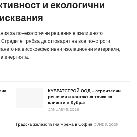
ктивност и екологични
исквания
ания за по-екологични решения в жилищното
 Сградите трябва да отговарят на все по-строги
зването на високоефективни изолационни материали,
а енергията.
лна
КУБРАТСТРОЙ ООД – строителни
решения и контактна точка за
клиенти в Кубрат
JANUARY 5, 2026
Градска железопътна мрежа в София
JUNE 3, 2025