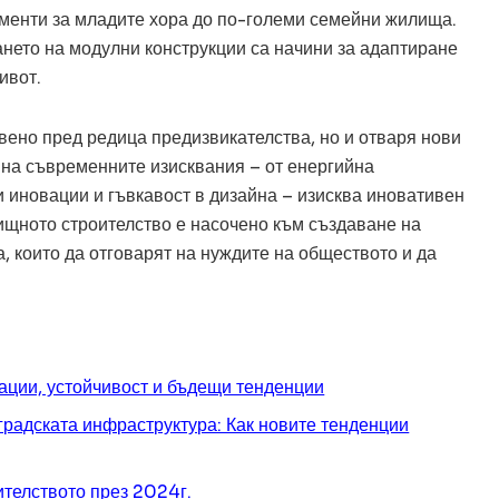
аменти за младите хора до по-големи семейни жилища.
ането на модулни конструкции са начини за адаптиране
ивот.
ено пред редица предизвикателства, но и отваря нови
 на съвременните изисквания – от енергийна
 иновации и гъвкавост в дизайна – изисква иновативен
щното строителство е насочено към създаване на
 които да отговарят на нуждите на обществото и да
ации, устойчивост и бъдещи тенденции
радската инфраструктура: Как новите тенденции
ителството през 2024г.