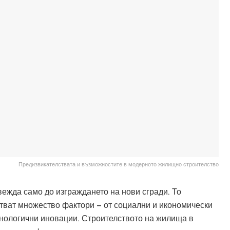
Предизвикателствата и възможностите в модерното жилищно строителство
ежда само до изграждането на нови сгради. То
стват множество фактори – от социални и икономически
хнологични иновации. Строителството на жилища в