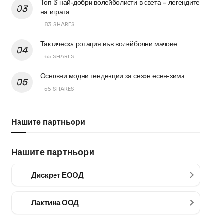
Топ 3 най-добри волейболисти в света – легендите
на играта
83 SHARES
Тактическа ротация във волейболни мачове
65 SHARES
Основни модни тенденции за сезон есен-зима
56 SHARES
Нашите партньори
Нашите партньори
Дискрет ЕООД
Лактина ООД