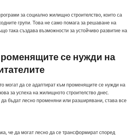
програми за социално жилищно строителство, които са
одните групи. Това не само помага за решаване на
ъщо така създава възможности за устойчиво развитие на
променящите се нужди на
итателите
о могат да се адаптират към променящите се нужди на
чова за успеха на жилищното строителство днес.
т да бъдат лесно променяни или разширявани, става все
ка, че да могат лесно да се трансформират според