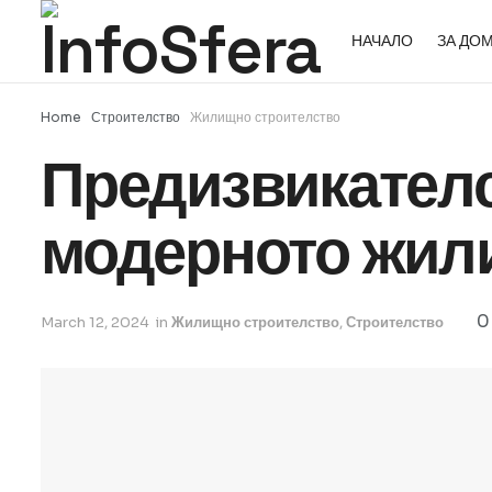
НАЧАЛО
ЗА ДО
Home
Строителство
Жилищно строителство
Предизвикателс
модерното жил
0
March 12, 2024
in
Жилищно строителство
,
Строителство