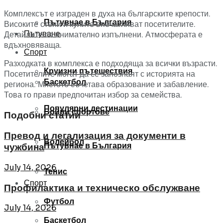
Комплексът е изграден в духа на българските крепости.
Пътувнае в България
Високите стени и кулите впечатляват посетителите.
Пътуване
Детайлите са внимателно изпълнени. Атмосферата е
вдъхновяваща.
Спорт
Разходката в комплекса е подходяща за всички възрасти.
Круизни пътешествия
Посетителите могат да се запознаят с историята на
Баскетбол
региона. Мястото съчетава образование и забавление.
Това го прави предпочитан избор за семейства.
Популярни дестинации
Бойни спортове
Подобни статии
Превод и легализация за документи в
Волейбол
Пътувнае в България
чужбина
July 14, 2026
Тенис
Спорт
Профилактика и техническо обслужване
Футбол
July 14, 2026
Баскетбол