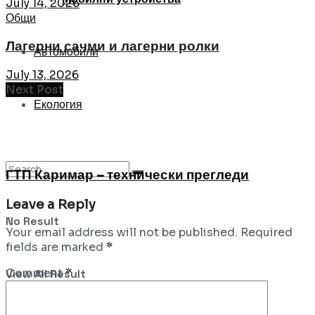
July 14, 2026
Общи
Лагерни сачми и лагерни ролки
Автомобили
July 13, 2026
Next Post
Екология
ГТП Каримар – технически прегледи
Leave a Reply
No Result
Your email address will not be published.
Required
fields are marked
*
Comment
*
View All Result