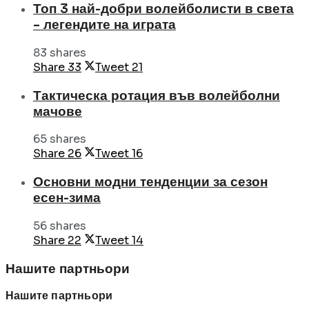
Топ 3 най-добри волейболисти в света
– легендите на играта
83 shares
Share
33
Tweet
21
Тактическа ротация във волейболни
мачове
65 shares
Share
26
Tweet
16
Основни модни тенденции за сезон
есен-зима
56 shares
Share
22
Tweet
14
Нашите партньори
Нашите партньори