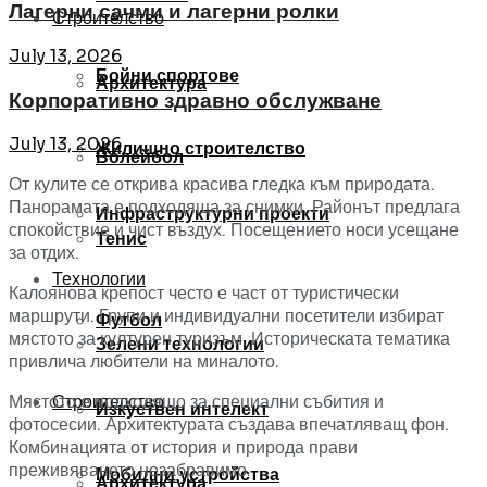
Лагерни сачми и лагерни ролки
Строителство
July 13, 2026
Бойни спортове
Архитектура
Корпоративно здравно обслужване
July 13, 2026
Жилищно строителство
Волейбол
От кулите се открива красива гледка към природата.
Панорамата е подходяща за снимки. Районът предлага
Инфраструктурни проекти
спокойствие и чист въздух. Посещението носи усещане
Тенис
за отдих.
Технологии
Калоянова крепост често е част от туристически
маршрути. Групи и индивидуални посетители избират
Футбол
мястото за културен туризъм. Историческата тематика
Зелени технологии
привлича любители на миналото.
Строителство
Мястото е подходящо за специални събития и
Изкуствен интелект
фотосесии. Архитектурата създава впечатляващ фон.
Комбинацията от история и природа прави
преживяването незабравимо.
Мобилни устройства
Архитектура