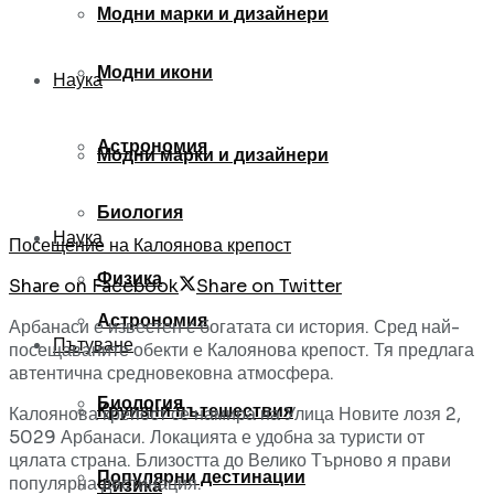
Модни марки и дизайнери
Модни икони
Наука
Астрономия
Модни марки и дизайнери
Биология
Наука
Посещение на Калоянова крепост
Физика
Share on Facebook
Share on Twitter
Астрономия
Арбанаси е известен с богатата си история. Сред най-
Пътуване
посещаваните обекти е Калоянова крепост. Тя предлага
автентична средновековна атмосфера.
Биология
Круизни пътешествия
Калоянова крепост се намира на Улица Новите лозя 2,
5029 Арбанаси. Локацията е удобна за туристи от
цялата страна. Близостта до Велико Търново я прави
Популярни дестинации
популярна дестинация.
Физика