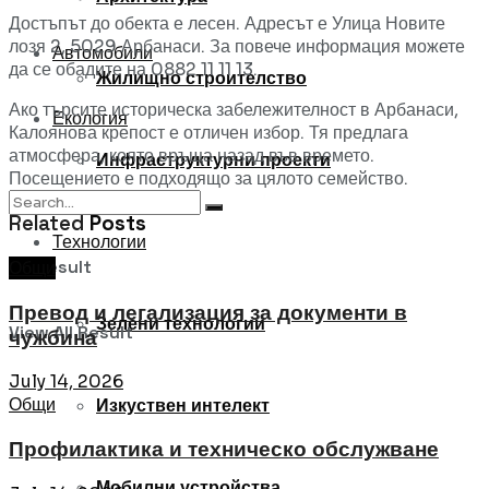
Достъпът до обекта е лесен. Адресът е Улица Новите
лозя 2, 5029 Арбанаси. За повече информация можете
Автомобили
да се обадите на 0882 11 11 13.
Жилищно строителство
Ако търсите историческа забележителност в Арбанаси,
Екология
Калоянова крепост е отличен избор. Тя предлага
атмосфера, която връща назад във времето.
Инфраструктурни проекти
Посещението е подходящо за цялото семейство.
Related
Posts
Технологии
No Result
Общи
Превод и легализация за документи в
Зелени технологии
View All Result
чужбина
July 14, 2026
Общи
Изкуствен интелект
Профилактика и техническо обслужване
Мобилни устройства