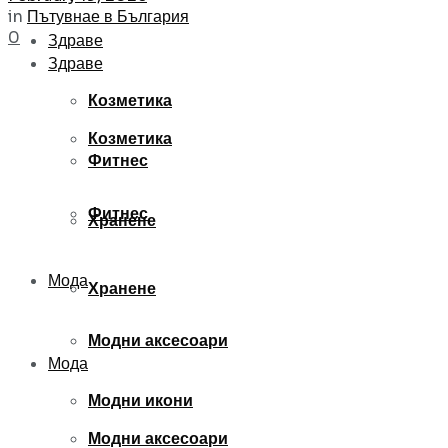
in
Пътувнае в България
0
Здраве
Здраве
Козметика
Козметика
Фитнес
Фитнес
Хранене
Мода
Хранене
Модни аксесоари
Мода
Модни икони
Модни аксесоари