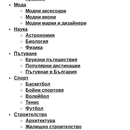
Мода
Модни аксесоари
Модни икони
Модни марки и дизайнери
Наука
Астрономия
Биология
Физика
Пътуване
Круизни пътешествия
Популярни дестинации
Пътувнае в България
Спорт
Баскетбол
Бойни спортове
Волейбол
Тенис
Футбол
Строителство
Архитектура
Жилищно строителство