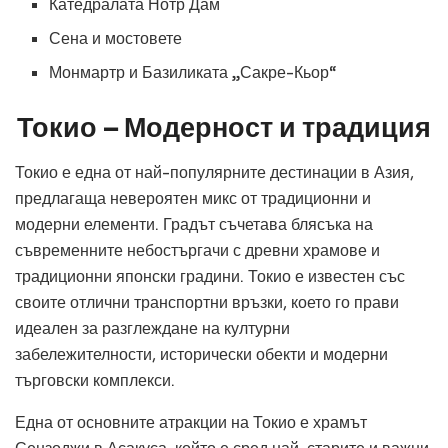
Катедралата Нотр Дам
Сена и мостовете
Монмартр и Базиликата „Сакре-Кьор“
Токио – Модерност и традиция
Токио е една от най-популярните дестинации в Азия,
предлагаща невероятен микс от традиционни и
модерни елементи. Градът съчетава блясъка на
съвременните небостъргачи с древни храмове и
традиционни японски градини. Токио е известен със
своите отлични транспортни връзки, което го прави
идеален за разглеждане на културни
забележителности, исторически обекти и модерни
търговски комплекси.
Една от основните атракции на Токио е храмът