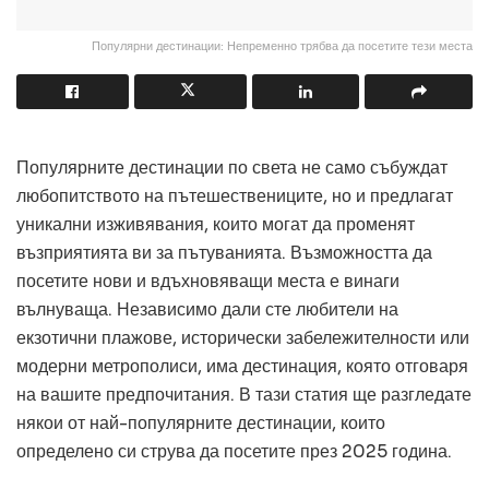
Популярни дестинации: Непременно трябва да посетите тези места
Популярните дестинации по света не само събуждат
любопитството на пътешествениците, но и предлагат
уникални изживявания, които могат да променят
възприятията ви за пътуванията. Възможността да
посетите нови и вдъхновяващи места е винаги
вълнуваща. Независимо дали сте любители на
екзотични плажове, исторически забележителности или
модерни метрополиси, има дестинация, която отговаря
на вашите предпочитания. В тази статия ще разгледате
някои от най-популярните дестинации, които
определено си струва да посетите през 2025 година.