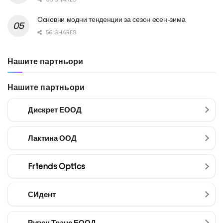
Основни модни тенденции за сезон есен-зима
56 SHARES
Нашите партньори
Нашите партньори
Дискрет ЕООД
Лактина ООД
Friends Optics
СИдент
Рувен Транс ЕООД