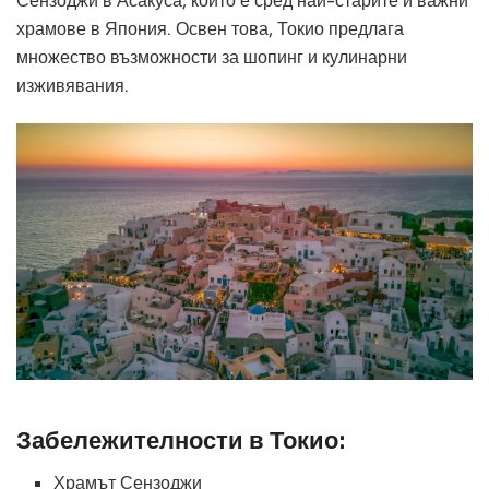
Сензоджи в Асакуса, който е сред най-старите и важни
храмове в Япония. Освен това, Токио предлага
множество възможности за шопинг и кулинарни
изживявания.
Забележителности в Токио:
Храмът Сензоджи