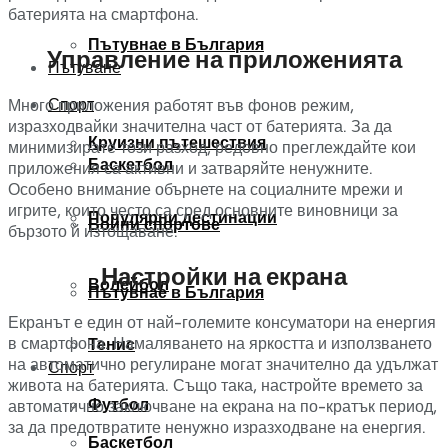
батерията на смартфона.
Пътувнае в България
Управление на приложенията
Пътуване
Спорт
Много приложения работят във фонов режим,
изразходвайки значителна част от батерията. За да
Круизни пътешествия
минимизирате този разход, редовно преглеждайте кои
Баскетбол
приложения са активни и затваряйте ненужните.
Особено внимание обърнете на социалните мрежи и
игрите, които често са сред основните виновници за
Популярни дестинации
Бойни спортове
бързото й изтощаване.
Настройки на екрана
Волейбол
Пътувнае в България
Екранът е един от най-големите консуматори на енергия
в смартфона. Намаляването на яркостта и използването
Тенис
на автоматично регулиране могат значително да удължат
Спорт
живота на батерията. Също така, настройте времето за
Футбол
автоматично заключване на екрана на по-кратък период,
за да предотвратите ненужно изразходване на енергия.
Баскетбол