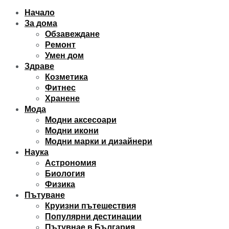
Начало
За дома
Обзавеждане
Ремонт
Умен дом
Здраве
Козметика
Фитнес
Хранене
Мода
Модни аксесоари
Модни икони
Модни марки и дизайнери
Наука
Астрономия
Биология
Физика
Пътуване
Круизни пътешествия
Популярни дестинации
Пътувнае в България