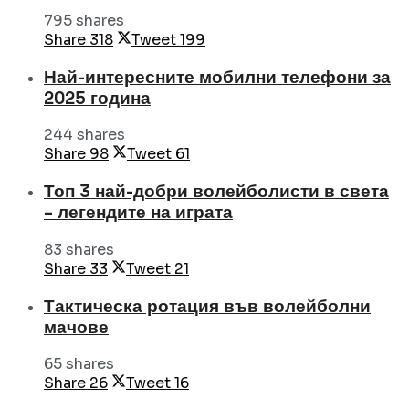
795 shares
Share
318
Tweet
199
Най-интересните мобилни телефони за
2025 година
244 shares
Share
98
Tweet
61
Топ 3 най-добри волейболисти в света
– легендите на играта
83 shares
Share
33
Tweet
21
Тактическа ротация във волейболни
мачове
65 shares
Share
26
Tweet
16