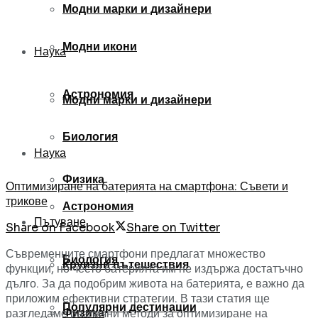
Модни марки и дизайнери
Модни икони
Наука
Астрономия
Модни марки и дизайнери
Биология
Наука
Физика
Оптимизиране на батерията на смартфона: Съвети и
трикове
Астрономия
Пътуване
Share on Facebook
Share on Twitter
Съвременните смартфони предлагат множество
Биология
Круизни пътешествия
функции, но често батерията им не издържа достатъчно
дълго. За да подобрим живота на батерията, е важно да
приложим ефективни стратегии. В тази статия ще
Популярни дестинации
Физика
разгледаме различни методи за оптимизиране на