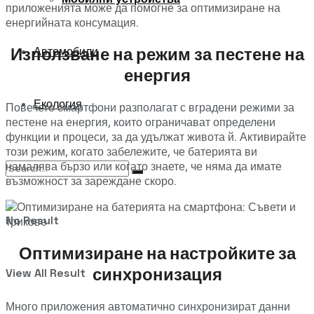
приложенията може да помогне за оптимизиране на
енергийната консумация.
Използване на режим за пестене на
Автомобили
енергия
Екология
Повечето смартфони разполагат с вградени режими за
пестене на енергия, които ограничават определени
функции и процеси, за да удължат живота й. Активирайте
този режим, когато забележите, че батерията ви
намалява бързо или когато знаете, че няма да имате
възможност за зареждане скоро.
No Result
Оптимизиране на настройките за
синхронизация
View All Result
Много приложения автоматично синхронизират данни