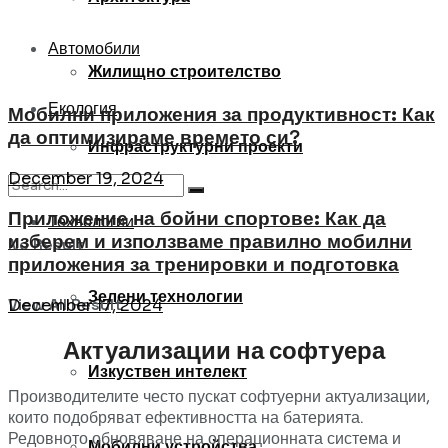
Автомобили
Жилищно строителство
Екология
Мобилни приложения за продуктивност: Как
да оптимизираме времето си?
Инфраструктурни проекти
December 19, 2024
Приложение на бойни спортове: Как да
Технологии
изберем и използваме правилно мобилни
No Result
приложения за тренировки и подготовка
Зелени технологии
View All Result
December 17, 2024
Актуализации на софтуера
Изкуствен интелект
Производителите често пускат софтуерни актуализации,
които подобряват ефективността на батерията.
Редовното обновяване на операционната система и
Мобилни устройства