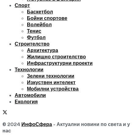
Спорт
Баскетбол
Бойни спортове
Волейбол
Тенис
Футбол
Строителство
Архитектура
Жилищно строителство
Инфраструктурни проекти
Технологии
Зелени технологии
Изкуствен интелект
Мобилни устройства
Автомобили
Екология
© 2024
ИнфоСфера
- Актуални новини по света и у
нас