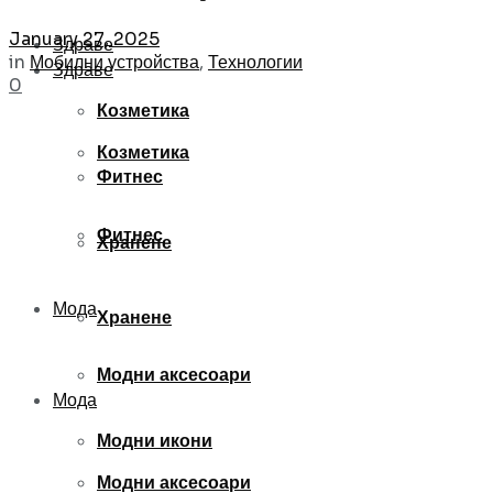
January 27, 2025
Здраве
in
Мобилни устройства
,
Технологии
Здраве
0
Козметика
Козметика
Фитнес
Фитнес
Хранене
Мода
Хранене
Модни аксесоари
Мода
Модни икони
Модни аксесоари