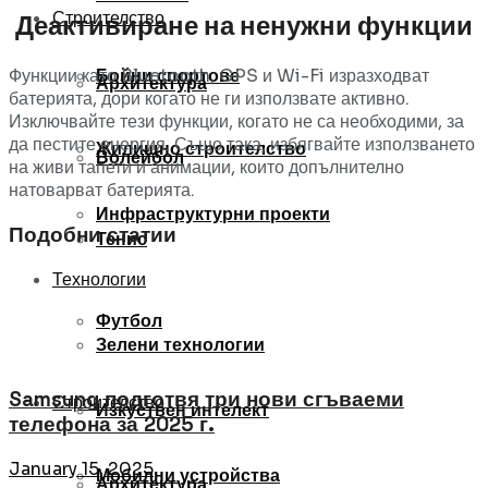
Строителство
Деактивиране на ненужни функции
Бойни спортове
Функции като Bluetooth, GPS и Wi-Fi изразходват
Архитектура
батерията, дори когато не ги използвате активно.
Изключвайте тези функции, когато не са необходими, за
да пестите енергия. Също така, избягвайте използването
Жилищно строителство
Волейбол
на живи тапети и анимации, които допълнително
натоварват батерията.
Инфраструктурни проекти
Подобни статии
Тенис
Технологии
Футбол
Зелени технологии
Samsung подготвя три нови сгъваеми
Строителство
Изкуствен интелект
телефона за 2025 г.
January 15, 2025
Мобилни устройства
Архитектура