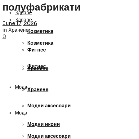
полуфабрикати
Здраве
Здраве
June 17, 2026
in
Хранене
Козметика
0
Козметика
Фитнес
Фитнес
Хранене
Мода
Хранене
Модни аксесоари
Мода
Модни икони
Модни аксесоари