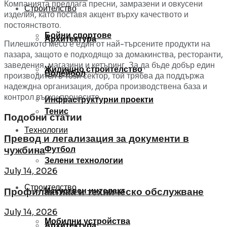
Компанията предлага пресни, замразени и овкусени
Строителство
изделия, като поставя акцент върху качеството и
постоянството.
Бойни спортове
Архитектура
Пилешкото месо е един от най-търсените продукти на
пазара, защото е подходящо за домакинства, ресторанти,
заведения, магазини и кетъринг. За да бъде добър един
Жилищно строителство
Волейбол
производител в този сектор, той трябва да поддържа
надеждна организация, добра производствена база и
контрол върху процесите.
Инфраструктурни проекти
Тенис
Подобни статии
Технологии
Превод и легализация за документи в
Футбол
чужбина
Зелени технологии
July 14, 2026
Строителство
Изкуствен интелект
Профилактика и техническо обслужване
July 14, 2026
Мобилни устройства
Архитектура