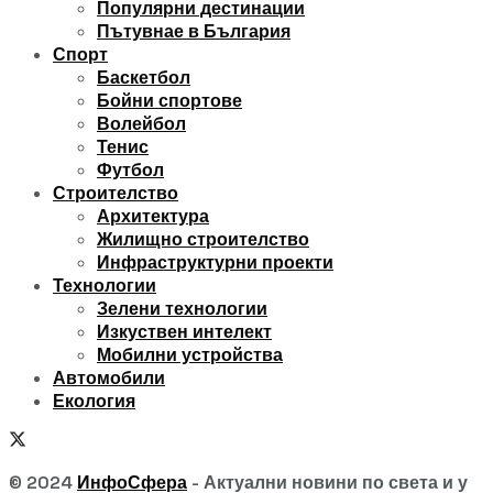
Популярни дестинации
Пътувнае в България
Спорт
Баскетбол
Бойни спортове
Волейбол
Тенис
Футбол
Строителство
Архитектура
Жилищно строителство
Инфраструктурни проекти
Технологии
Зелени технологии
Изкуствен интелект
Мобилни устройства
Автомобили
Екология
© 2024
ИнфоСфера
- Актуални новини по света и у