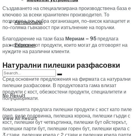
Създаването на специализирана производствена база е
ключово за всеки хранителен производител. То
позволява по-добра организация, по-висок капацитет и
Автомобили
по-голяма гъвкавост при изпълнение на поръчки.
Благодарение на тази база
Мериам – 95
предлага
разнообразие от продукти, които могат да отговорят на
Екология
нуждите на различни клиенти.
Натурални пилешки разфасовки
Сред основните предложения на фирмата са натурални
пилешки разфасовки. В продуктовата гама влизат
продукти с кост, обезкостени продукти, специалитети и
No Result
полуфабрикати.
Компанията предлага пилешки продукти с кост като пиле
грил, пиле половинка, пилешка корона, пилешки гърди с
View All Result
кост, пилешки бут четвъртинка, пилешки бут ойстеркът,
пилешки парти бут, пилешки горен бут, пилешки крила с
3 стави, пилешки крила с 2 стави и пилешки крила парти.