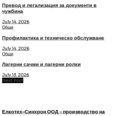
Превод и легализация за документи в
чужбина
July 14, 2026
Общи
Профилактика и техническо обслужване
July 14, 2026
Общи
Лагерни сачми и лагерни ролки
July 13, 2026
Next Post
Елкотех-Синхрон ООД - производство на