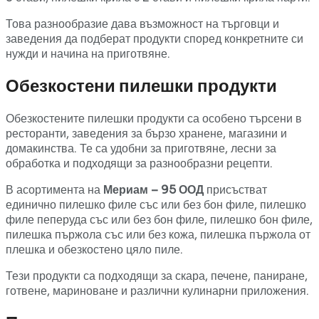
Това разнообразие дава възможност на търговци и
заведения да подберат продукти според конкретните си
нужди и начина на приготвяне.
Обезкостени пилешки продукти
Обезкостените пилешки продукти са особено търсени в
ресторанти, заведения за бързо хранене, магазини и
домакинства. Те са удобни за приготвяне, лесни за
обработка и подходящи за разнообразни рецепти.
В асортимента на
Мериам – 95 ООД
присъстват
единично пилешко филе със или без бон филе, пилешко
филе пеперуда със или без бон филе, пилешко бон филе,
пилешка пържола със или без кожа, пилешка пържола от
плешка и обезкостено цяло пиле.
Тези продукти са подходящи за скара, печене, паниране,
готвене, мариноване и различни кулинарни приложения.