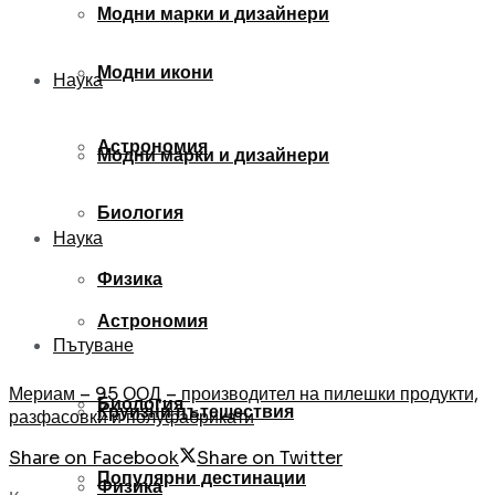
Модни марки и дизайнери
Модни икони
Наука
Астрономия
Модни марки и дизайнери
Биология
Наука
Физика
Астрономия
Пътуване
Мериам – 95 ООД – производител на пилешки продукти,
Биология
Круизни пътешествия
разфасовки и полуфабрикати
Share on Facebook
Share on Twitter
Популярни дестинации
Физика