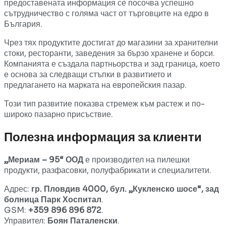
предоставената информация се посочва успешно
сътрудничество с голяма част от търговците на едро в
България.
Чрез тях продуктите достигат до магазини за хранителни
стоки, ресторанти, заведения за бързо хранене и борси.
Компанията е създала партньорства и зад граница, което
е основа за следващи стъпки в развитието и
предлагането на марката на европейския пазар.
Този тип развитие показва стремеж към растеж и по-
широко пазарно присъствие.
Полезна информация за клиенти
„Мериам – 95“ ООД
е производител на пилешки
продукти, разфасовки, полуфабрикати и специалитети.
Адрес:
гр. Пловдив 4000, бул. „Кукленско шосе“, зад
болница Парк Хоспитал
.
GSM:
+359 896 896 872
.
Управител:
Боян Паталенски
.