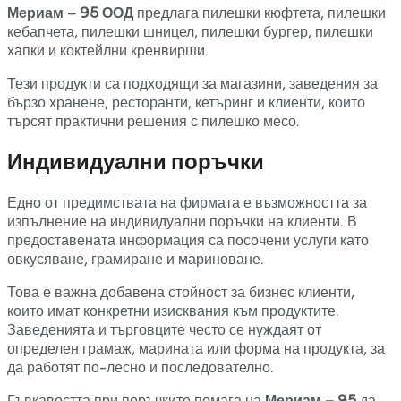
Мериам – 95 ООД
предлага пилешки кюфтета, пилешки
кебапчета, пилешки шницел, пилешки бургер, пилешки
хапки и коктейлни кренвирши.
Тези продукти са подходящи за магазини, заведения за
бързо хранене, ресторанти, кетъринг и клиенти, които
търсят практични решения с пилешко месо.
Индивидуални поръчки
Едно от предимствата на фирмата е възможността за
изпълнение на индивидуални поръчки на клиенти. В
предоставената информация са посочени услуги като
овкусяване, грамиране и мариноване.
Това е важна добавена стойност за бизнес клиенти,
които имат конкретни изисквания към продуктите.
Заведенията и търговците често се нуждаят от
определен грамаж, марината или форма на продукта, за
да работят по-лесно и последователно.
Гъвкавостта при поръчките помага на
Мериам – 95
да