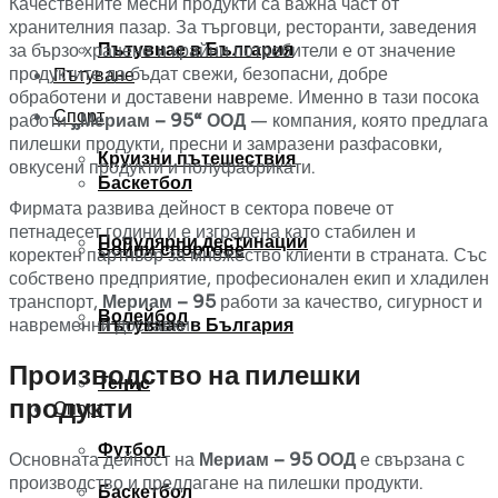
Качествените месни продукти са важна част от
хранителния пазар. За търговци, ресторанти, заведения
Пътувнае в България
за бързо хранене и крайни потребители е от значение
продуктите да бъдат свежи, безопасни, добре
Пътуване
обработени и доставени навреме. Именно в тази посока
Спорт
работи
„Мериам – 95“ ООД
— компания, която предлага
пилешки продукти, пресни и замразени разфасовки,
Круизни пътешествия
овкусени продукти и полуфабрикати.
Баскетбол
Фирмата развива дейност в сектора повече от
петнадесет години и е изградена като стабилен и
Популярни дестинации
Бойни спортове
коректен партньор за множество клиенти в страната. Със
собствено предприятие, професионален екип и хладилен
транспорт,
Мериам – 95
работи за качество, сигурност и
Волейбол
навременни доставки.
Пътувнае в България
Производство на пилешки
Тенис
продукти
Спорт
Футбол
Основната дейност на
Мериам – 95 ООД
е свързана с
производство и предлагане на пилешки продукти.
Баскетбол