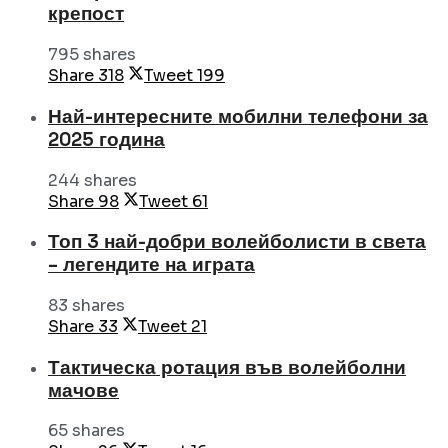
крепост
795 shares
Share
318
Tweet
199
Най-интересните мобилни телефони за
2025 година
244 shares
Share
98
Tweet
61
Топ 3 най-добри волейболисти в света
– легендите на играта
83 shares
Share
33
Tweet
21
Тактическа ротация във волейболни
мачове
65 shares