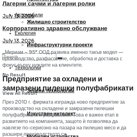
Лагерни сачми и лагерни ролки
Автомобили
July 13, 2026
Жилищно строителство
Корпоративно здравно обслужване
Екология
July 13, 2026
Инфраструктурни проекти
„Мериам – 95“ ООД развива именно такъв модел —
производство, разфасоване, обработка и доставка с
фокус върху нуждите на клиентите.
Технологии
No Result
Предприятие за охладени и
замразени пилешки полуфабрикати
Зелени технологии
View All Result
През 2010 г. фирмата изгражда ново предприятие за
производство на охладени и замразени пилешки
Изкуствен интелект
полуфабрикати и разфасовки. Това е важен етап в
развитието на компанията, защото ѝ позволява да
навлезе по-сериозно на пазара на пилешко месо и да
разшири производството си.
Мобилни устройства