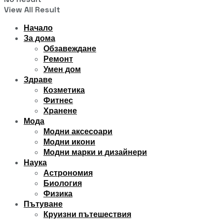
View All Result
Начало
За дома
Обзавеждане
Ремонт
Умен дом
Здраве
Козметика
Фитнес
Хранене
Мода
Модни аксесоари
Модни икони
Модни марки и дизайнери
Наука
Астрономия
Биология
Физика
Пътуване
Круизни пътешествия