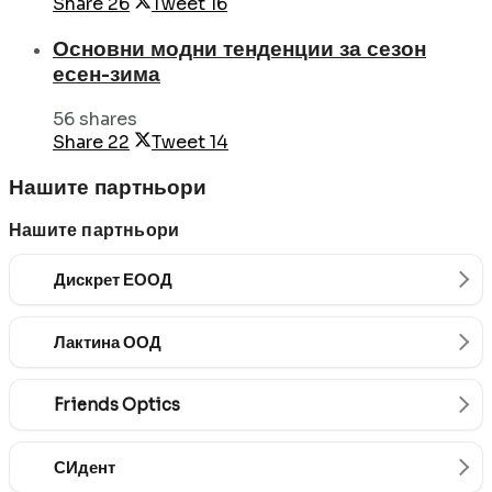
Share
26
Tweet
16
Основни модни тенденции за сезон
есен-зима
56 shares
Share
22
Tweet
14
Нашите партньори
Нашите партньори
Дискрет ЕООД
Лактина ООД
Friends Optics
СИдент