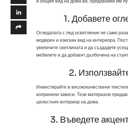
и общия вид на дома ви, придавайки им лу
1. Добавете огл
Огледалата с лед осветление не само раз
модерен и изискан вид на интериора. Поста
увеличите светлината и да създадете усещ
мебелите и да добавят дълбочина на стаят
2. Използвайт
Инвестирайте в висококачествени текстил
копринени завеси. Тези материали придав
цялостния интериор на дома.
3. Въведете акцен