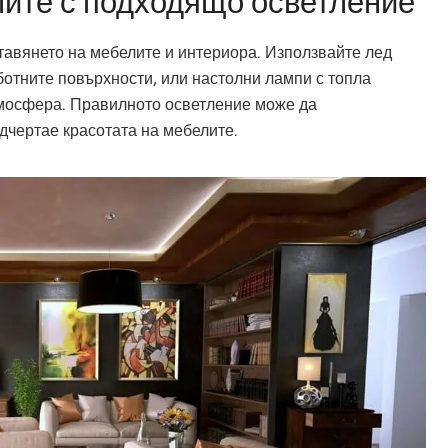
лите с подходящо осветление
тавянето на мебелите и интериора. Използвайте лед
аботните повърхности, или настолни лампи с топла
атмосфера. Правилното осветление може да
дчертае красотата на мебелите.