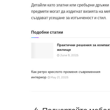
Детайли като златни или сребърни дръжки
предмети могат да издигнат визията на ме
създават усещане за изтънченост и стил.
Подобни статии
Практични решения за компак
жилище
June 9, 2025
Как ретро креслото променя съвременния
интериор
May 21, 2025