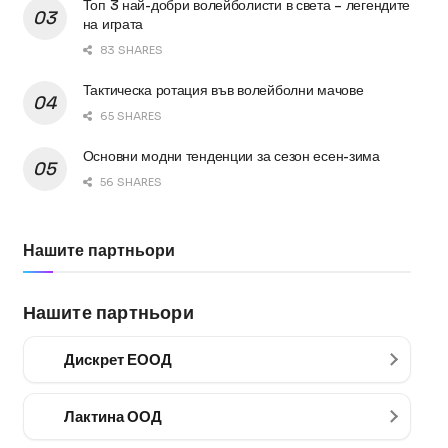
Топ 3 най-добри волейболисти в света – легендите
на играта
83 SHARES
Тактическа ротация във волейболни мачове
65 SHARES
Основни модни тенденции за сезон есен-зима
56 SHARES
Нашите партньори
Нашите партньори
Дискрет ЕООД
Лактина ООД