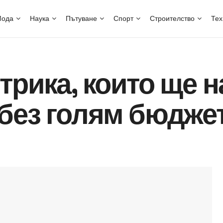
ода
Наука
Пътуване
Спорт
Строителство
Тех
трика, които ще 
 без голям бюдже