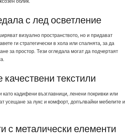
ксозен облик.
едала с лед осветление
ширяват визуално пространството, но и придават
вете ги стратегически в хола или спалнята, за да
ане за простор. Тези огледала могат да подчертаят
а.
е качествени текстили
и като кадифени възглавници, ленени покривки или
ат усещане за лукс и комфорт, допълвайки мебелите и
ти с металически елементи