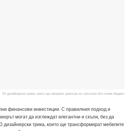
10 дизайнерски трика, които ще направят дома ви по-луксозен без голям бюджет
елни финансови инвестиции. С правилния подход и
иорът могат да изглеждат елегантни и скъпи, без да
0 дизайнерски трика, които ще трансформират мебелите