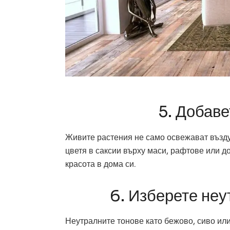
5. Добаве
Живите растения не само освежават въздух
цветя в саксии върху маси, рафтове или д
красота в дома си.
6. Изберете неу
Неутралните тонове като бежово, сиво или