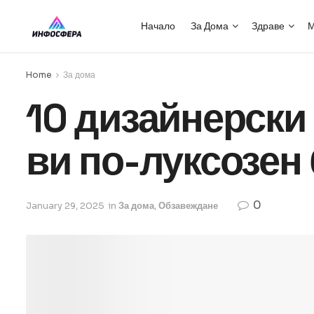
Начало
За Дома
Здраве
М
Home
За дома
10 дизайнерски 
ви по-луксозен
0
January 29, 2025
in
За дома
,
Обзавеждане