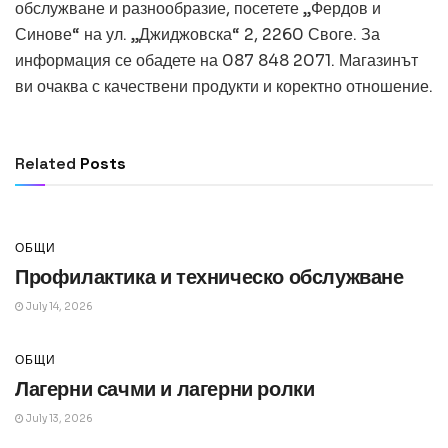
обслужване и разнообразие, посетете „Фердов и
Синове“ на ул. „Джиджовска“ 2, 2260 Своге. За
информация се обадете на 087 848 2071. Магазинът
ви очаква с качествени продукти и коректно отношение.
ОБЩИ
Превод и легализация за документи в
чужбина
Related
Posts
July 14, 2026
ОБЩИ
Профилактика и техническо обслужване
July 14, 2026
ОБЩИ
Лагерни сачми и лагерни ролки
July 13, 2026