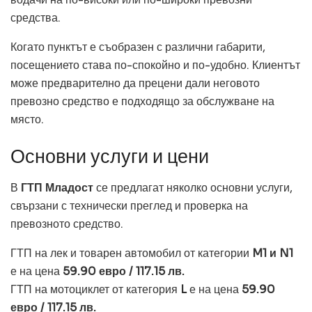
средства.
Когато пунктът е съобразен с различни габарити,
посещението става по-спокойно и по-удобно. Клиентът
може предварително да прецени дали неговото
превозно средство е подходящо за обслужване на
място.
Основни услуги и цени
В
ГТП Младост
се предлагат няколко основни услуги,
свързани с технически преглед и проверка на
превозното средство.
ГТП на лек и товарен автомобил от категории
M1 и N1
е на цена
59.90 евро / 117.15 лв.
ГТП на мотоциклет от категория
L
е на цена
59.90
евро / 117.15 лв.