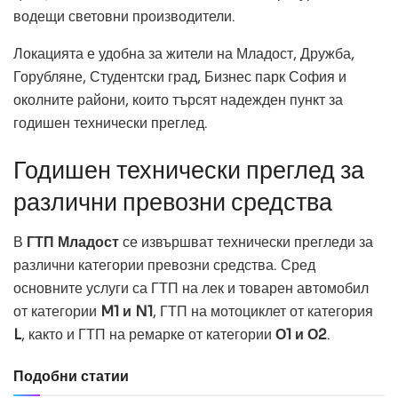
водещи световни производители.
Локацията е удобна за жители на Младост, Дружба,
Горубляне, Студентски град, Бизнес парк София и
околните райони, които търсят надежден пункт за
годишен технически преглед.
Годишен технически преглед за
различни превозни средства
В
ГТП Младост
се извършват технически прегледи за
различни категории превозни средства. Сред
основните услуги са ГТП на лек и товарен автомобил
от категории
M1 и N1
, ГТП на мотоциклет от категория
L
, както и ГТП на ремарке от категории
О1 и О2
.
Подобни статии