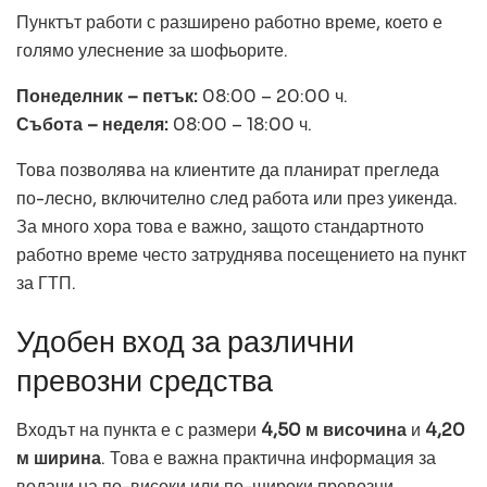
Пунктът работи с разширено работно време, което е
голямо улеснение за шофьорите.
Понеделник – петък:
08:00 – 20:00 ч.
Събота – неделя:
08:00 – 18:00 ч.
Това позволява на клиентите да планират прегледа
по-лесно, включително след работа или през уикенда.
За много хора това е важно, защото стандартното
работно време често затруднява посещението на пункт
за ГТП.
Удобен вход за различни
превозни средства
Входът на пункта е с размери
4,50 м височина
и
4,20
м ширина
. Това е важна практична информация за
водачи на по-високи или по-широки превозни