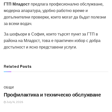
ГТП Младост
предлага професионално обслужване,
модерна апаратура, удобно работно време и
допълнителни проверки, които могат да бъдат полезни
за всеки водач.
За шофьори в София, които търсят пункт за ГТП в
района на Младост, това е практичен избор с добра
достъпност и ясно представени услуги.
ОБЩИ
Превод и легализация за документи в
чужбина
Related
Posts
July 14, 2026
ОБЩИ
Профилактика и техническо обслужване
July 14, 2026