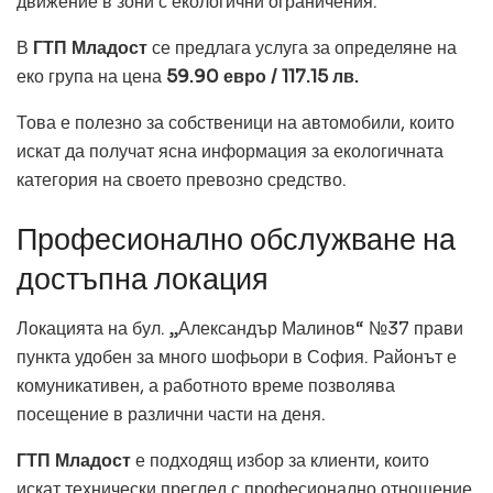
движение в зони с екологични ограничения.
В
ГТП Младост
се предлага услуга за определяне на
еко група на цена
59.90 евро / 117.15 лв.
Това е полезно за собственици на автомобили, които
искат да получат ясна информация за екологичната
категория на своето превозно средство.
Професионално обслужване на
достъпна локация
Локацията на бул. „Александър Малинов“ №37 прави
пункта удобен за много шофьори в София. Районът е
комуникативен, а работното време позволява
посещение в различни части на деня.
ГТП Младост
е подходящ избор за клиенти, които
искат технически преглед с професионално отношение,