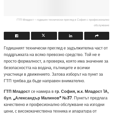
ГТП Младост – годишен технически преглед в София с професионално
обслужване
Годишният технически преглед е задължителна част от
поддръжката на всяко превозно средство. Той не е
просто формалност, а проверка, която има значение за
безопасността на водача, пътниците и всички
участници в движението. Затова изборът на пункт за
ГТП трябва да бъде направен внимателно.
ГТП Младост
се намира в
гр. София, ж.к. Младост 1А,
бул. „Александър Малинов“ №37
. Пунктът предлага
качествено и професионално обслужване на изгодни
цени, с висококачествена техника и апаратура от