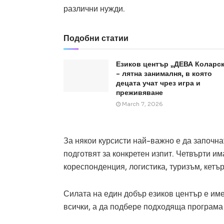
различни нужди.
Подобни статии
Езиков център „ДЕВА Коларс
– лятна занималня, в която
децата учат чрез игра и
преживяване
March 7, 2026
За някои курсисти най-важно е да започнат
подготвят за конкретен изпит. Четвърти им
кореспонденция, логистика, туризъм, кетъ
Силата на един добър езиков център е им
всички, а да подбере подходяща програма 