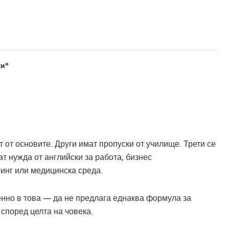
ки“
 от основите. Други имат пропуски от училище. Трети се
ат нужда от английски за работа, бизнес
ринг или медицинска среда.
енно в това — да не предлага еднаква формула за
според целта на човека.