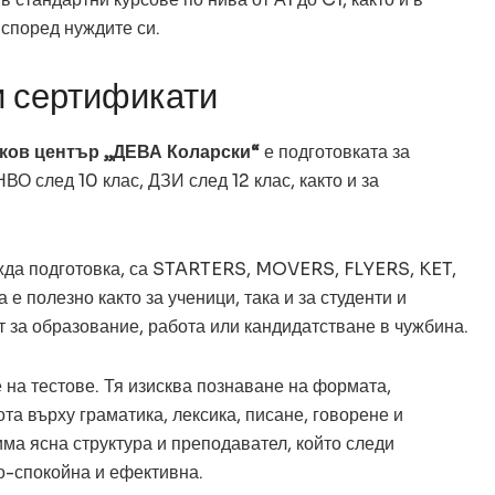
според нуждите си.
и сертификати
ков център „ДЕВА Коларски“
е подготовката за
ВО след 10 клас, ДЗИ след 12 клас, както и за
вежда подготовка, са STARTERS, MOVERS, FLYERS, KET,
е полезно както за ученици, така и за студенти и
т за образование, работа или кандидатстване в чужбина.
 на тестове. Тя изисква познаване на формата,
та върху граматика, лексика, писане, говорене и
има ясна структура и преподавател, който следи
о-спокойна и ефективна.