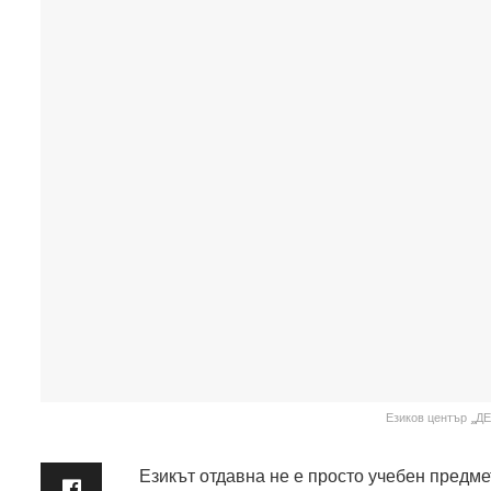
Езиков център „ДЕ
Езикът отдавна не е просто учебен предме