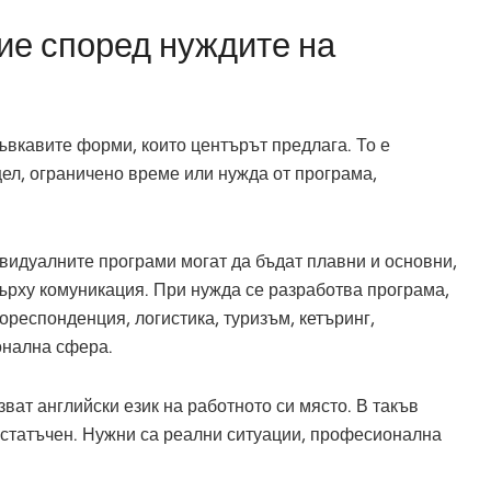
ие според нуждите на
ъвкавите форми, които центърът предлага. То е
цел, ограничено време или нужда от програма,
идуалните програми могат да бъдат плавни и основни,
 върху комуникация. При нужда се разработва програма,
ореспонденция, логистика, туризъм, кетъринг,
онална сфера.
зват английски език на работното си място. В такъв
достатъчен. Нужни са реални ситуации, професионална