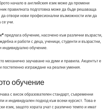
брото начало в английския език може да промени
ученик правилната подготовка може да бъде решаваща
же да отвори нови професионални възможности или да
 се учи.
и“
предлага обучение, насочено към различни възрасти,
ждебна и работи с деца, ученици, студенти и възрастни,
 и индивидуално обучение.
ато механично заучаване на думи и правила. Акцентът е
 и постепенно изграждане на реални умения.
ото обучение
ичава с висок образователен стандарт, съвременни
пи и индивидуален подход към всеки курсист. Това е
ки език, защото хората учат с различно темпо и имат