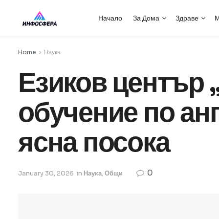
Начало
За Дома
Здраве
М
Home
Наука
Езиков център 
обучение по анг
ясна посока
0
January 30, 2026
in
Наука
,
Общи