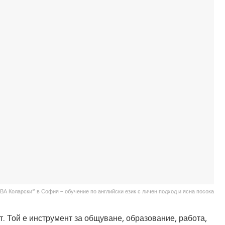
ВА Коларски“ в София – обучение по английски език с личен подход и ясна посока
т. Той е инструмент за общуване, образование, работа,