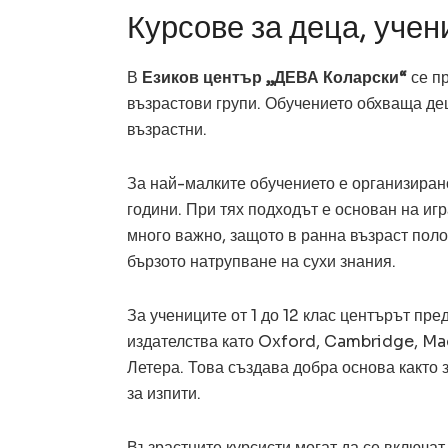
Курсове за деца, учен
В
Езиков център „ДЕВА Коларски“
се пр
възрастови групи. Обучението обхваща деца 
възрастни.
За най-малките обучението е организирано 
години. При тях подходът е основан на иг
много важно, защото в ранна възраст пол
бързото натрупване на сухи знания.
За учениците от 1 до 12 клас центърът пр
издателства като Oxford, Cambridge, Ma
Летера. Това създава добра основа както 
за изпити.
Възрастните курсисти могат да се включат 