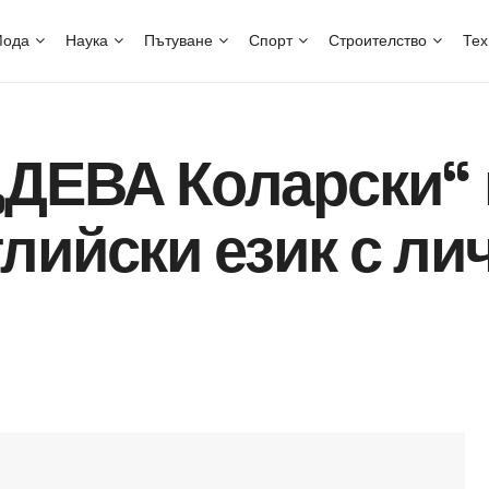
ода
Наука
Пътуване
Спорт
Строителство
Тех
„ДЕВА Коларски“ 
лийски език с ли