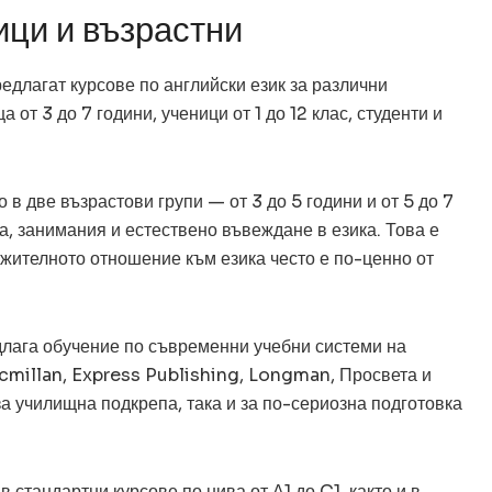
ици и възрастни
едлагат курсове по английски език за различни
от 3 до 7 години, ученици от 1 до 12 клас, студенти и
в две възрастови групи — от 3 до 5 години и от 5 до 7
ра, занимания и естествено въвеждане в езика. Това е
ожителното отношение към езика често е по-ценно от
едлага обучение по съвременни учебни системи на
cmillan, Express Publishing, Longman, Просвета и
за училищна подкрепа, така и за по-сериозна подготовка
в стандартни курсове по нива от А1 до C1, както и в