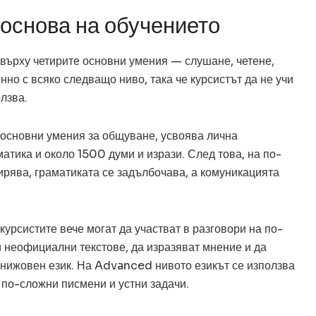
 основа на обучението
 върху четирите основни умения — слушане, четене,
нно с всяко следващо ниво, така че курсистът да не учи
олзва.
основни умения за общуване, усвоява лична
тика и около 1500 думи и изрази. След това, на по-
ирява, граматиката се задълбочава, а комуникацията
рсистите вече могат да участват в разговори на по-
 неофициални текстове, да изразяват мнение и да
книжовен език. На Advanced нивото езикът се използва
 по-сложни писмени и устни задачи.