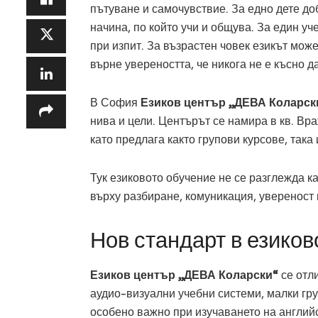
пътуване и самочувствие. За едно дете до
начина, по който учи и общува. За един 
при изпит. За възрастен човек езикът мо
върне увереността, че никога не е късно да
В София
Езиков център „ДЕВА Коларск
нива и цели. Центърът се намира в кв. Вра
като предлага както групови курсове, така
Тук езиковото обучение не се разглежда к
върху разбиране, комуникация, увереност
Нов стандарт в езиков
Езиков център „ДЕВА Коларски“
се отл
аудио-визуални учебни системи, малки гру
особено важно при изучаването на английс