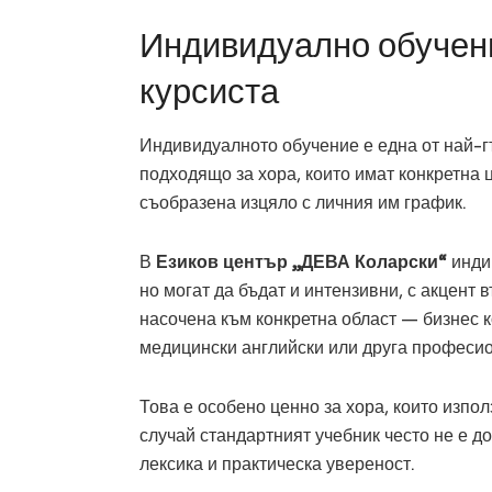
Индивидуално обучен
курсиста
Индивидуалното обучение е една от най-г
подходящо за хора, които имат конкретна 
съобразена изцяло с личния им график.
В
Езиков център „ДЕВА Коларски“
индив
но могат да бъдат и интензивни, с акцент
насочена към конкретна област — бизнес к
медицински английски или друга професи
Това е особено ценно за хора, които изпол
случай стандартният учебник често не е 
лексика и практическа увереност.