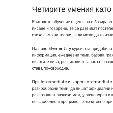
Четирите умения като
Езиковото обучение в центъра е базирано
писане и говорене. Те се развиват постепе
езика само на теория, а да може да го изп
На ниво Elementary курсистът придобива 
информация, ежедневни теми, базова грама
високите нива, речниковият запас се разш
става по-свободна.
При Intermediate и Upper-intermediate ку
разнообразни теми, да пишат официални и
разпознават разлики между разговорен и 
по-свободно и прецизно, включително при