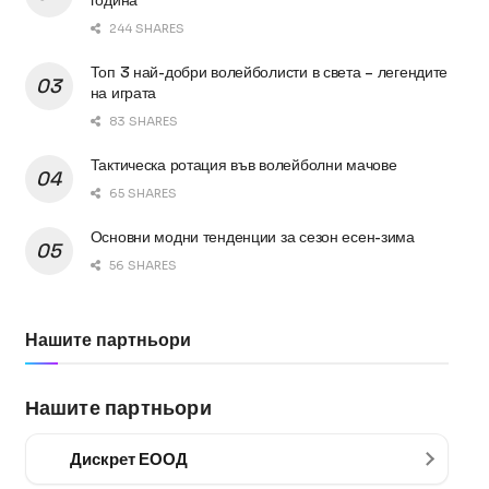
година
244 SHARES
Топ 3 най-добри волейболисти в света – легендите
на играта
83 SHARES
Тактическа ротация във волейболни мачове
65 SHARES
Основни модни тенденции за сезон есен-зима
56 SHARES
Нашите партньори
Нашите партньори
Дискрет ЕООД