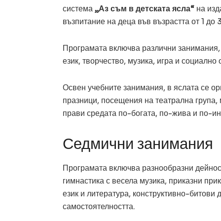
система
„Аз съм в детската ясла“
на изд
възпитание на деца във възрастта от 1 до 3
Програмата включва различни занимания, 
език, творчество, музика, игра и социално
Освен учебните занимания, в яслата се ор
празници, посещения на театрална група, 
прави средата по-богата, по-жива и по-ин
Седмични занимания
Програмата включва разнообразни дейност
гимнастика с весела музика, приказни прик
език и литература, конструктивно-битови 
самостоятелността.