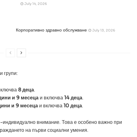
July 14, 2026
Корпоративно здравно обслужване
July 13, 2026
и групи:
включва
8 деца
.
дини и 9 месеца
и включва
14 деца
.
дини и 9 месеца
и включва
10 деца
.
о-индивидуално внимание. Това е особено важно при
зграждането на първи социални умения.