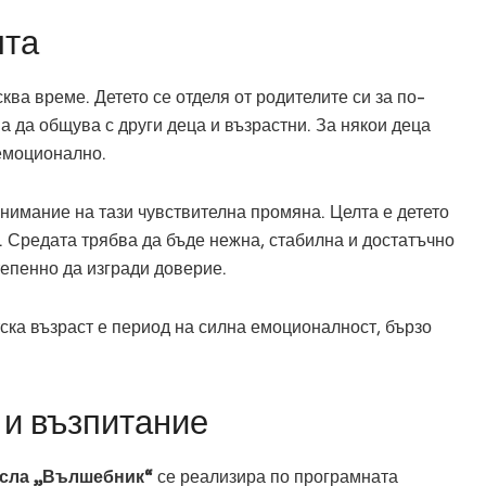
ята
ква време. Детето се отделя от родителите си за по-
а да общува с други деца и възрастни. За някои деца
 емоционално.
нимание на тази чувствителна промяна. Целта е детето
о. Средата трябва да бъде нежна, стабилна и достатъчно
тепенно да изгради доверие.
ска възраст е период на силна емоционалност, бързо
 и възпитание
ясла „Вълшебник“
се реализира по програмната