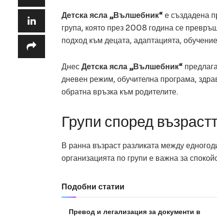
Детска ясла „Вълшебник“
е създадена п
група, която през 2008 година се превръщ
подход към децата, адаптацията, обучениет
Днес
Детска ясла „Вълшебник“
предлага
дневен режим, обучителна програма, здра
обратна връзка към родителите.
Групи според възрастт
В ранна възраст разликата между едногод
организацията по групи е важна за спокой
Подобни статии
Превод и легализация за документи в