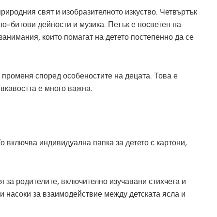
природния свят и изобразителното изкуство. Четвъртък
о-битови дейности и музика. Петък е посветен на
 занимания, които помагат на детето постепенно да се
 променя според особеностите на децата. Това е
ъвкавостта е много важна.
о включва индивидуална папка за детето с картони,
 за родителите, включително изучавани стихчета и
 и насоки за взаимодействие между детската ясла и