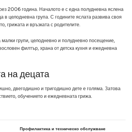
рез 2006 година. Началото е с една полудневна яслена
а в целодневна група. С годините яслата развива своя
о, грижата и връзката с родителите.
 малки групи, целодневно и полудневно посещение,
вословен филтър, храна от детска кухня и ежедневна
а на децата
ишно, двегодишно и тригодишно дете е голяма. Затова
ствието, обучението и ежедневната грижа.
Профилактика и техническо обслужване