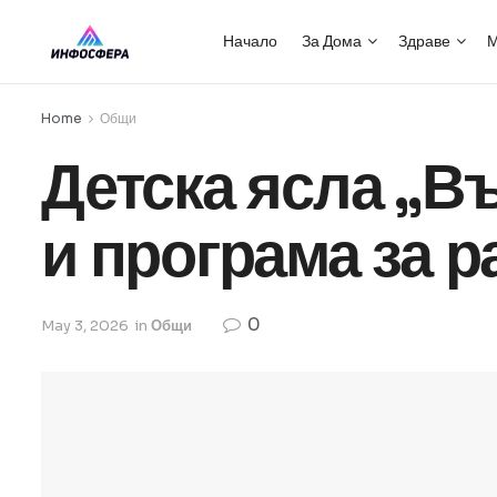
Начало
За Дома
Здраве
М
Home
Общи
Детска ясла „В
и програма за р
0
May 3, 2026
in
Общи