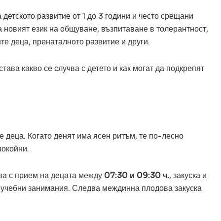
етското развитие от 1 до 3 години и често срещани
а новият език на общуване, възпитаване в толерантност,
те деца, пренаталното развитие и други.
ава какво се случва с детето и как могат да подкрепят
 деца. Когато денят има ясен ритъм, те по-лесно
покойни.
ва с прием на децата между
07:30 и 09:30 ч.
, закуска и
учебни занимания. Следва междинна плодова закуска