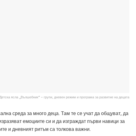
Детска ясла „Вълшебник“ – групи, дневен режим и програма за развитие на децата
ална среда за много деца. Там те се учат да общуват, да
 изразяват емоциите си и да изграждат първи навици за
ите и дневният ритъм са толкова важни.