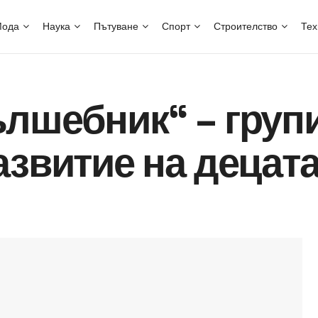
ода
Наука
Пътуване
Спорт
Строителство
Тех
ълшебник“ – груп
азвитие на децат