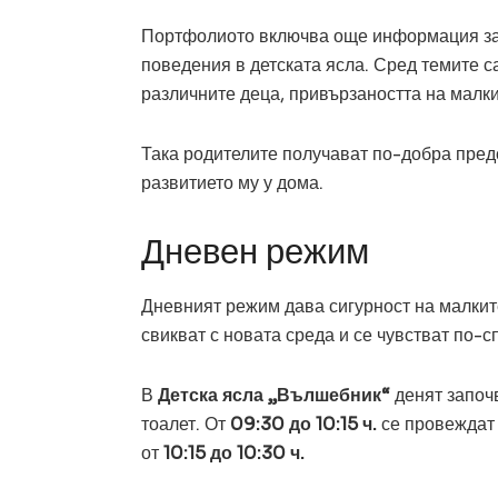
Портфолиото включва още информация за д
поведения в детската ясла. Сред темите с
различните деца, привързаността на малки
Така родителите получават по-добра предст
развитието му у дома.
Дневен режим
Дневният режим дава сигурност на малките
свикват с новата среда и се чувстват по-с
В
Детска ясла „Вълшебник“
денят започ
тоалет. От
09:30 до 10:15 ч.
се провеждат 
от
10:15 до 10:30 ч.