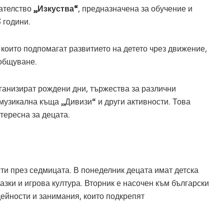
ателство
„Изкуства“
, предназначена за обучение и
 години.
които подпомагат развитието на детето чрез движение,
 общуване.
ганизират рождени дни, тържества за различни
музикална къща „Дивизи“ и други активности. Това
тересна за децата.
и през седмицата. В понеделник децата имат детска
азки и игрова култура. Вторник е насочен към български
дейности и занимания, които подкрепят