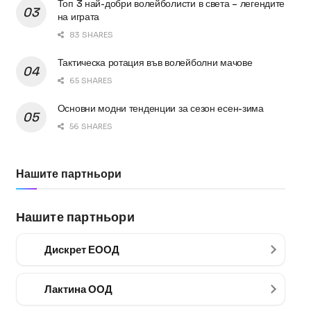
Топ 3 най-добри волейболисти в света – легендите
на играта
83 SHARES
Тактическа ротация във волейболни мачове
65 SHARES
Основни модни тенденции за сезон есен-зима
56 SHARES
Нашите партньори
Нашите партньори
Дискрет ЕООД
Лактина ООД