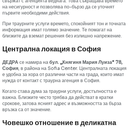
свържат с агенцията веднага. Това съкращава времето
на несигурност и позволява по-бързо да се уточнят
първите необходими действия.
При траурните услуги времето, спокойният тон и точната
информация имат голямо значение. Те помагат на
близките да вземат решения без излишно напрежение.
Централна локация в София
ДЕДРА
се намира на
бул. „Княгиня Мария Луиза“ 78,
София
, в района на Sofia Center. Централната локация
е удобна за хора от различни части на града, които имат
нужда от контакт с траурна агенция в София.
Когато става дума за траурни услуги, достъпността е
важна. Близките често трябва да действат в кратки
срокове, затова ясният адрес и възможността за бърза
връзка са от значение.
Човешко отношение в деликатна