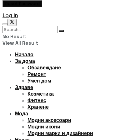
Log In
No Result
View All Result
Начало
За дома
Обзавеждане
Ремонт
Умен дом
Здраве
Козметика
Фитнес
Хранене
Мода
Модни аксесоари
Модни икони
Модни марки и дизайнери
Наука