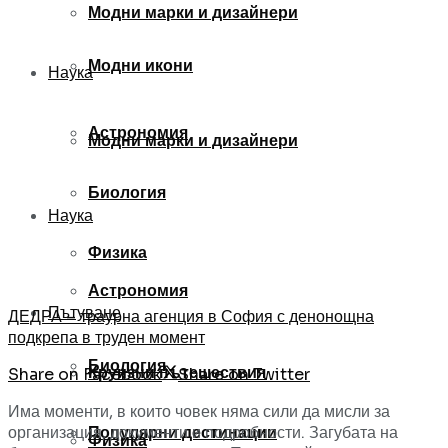
Модни марки и дизайнери
Модни икони
Наука
Астрономия
Модни марки и дизайнери
Биология
Наука
Физика
Астрономия
Пътуване
ДЕДРА – траурна агенция в София с денонощна
подкрепа в труден момент
Биология
Круизни пътешествия
Share on Facebook
Share on Twitter
Има моменти, в които човек няма сили да мисли за
организация, документи и подробности. Загубата на
Популярни дестинации
Физика