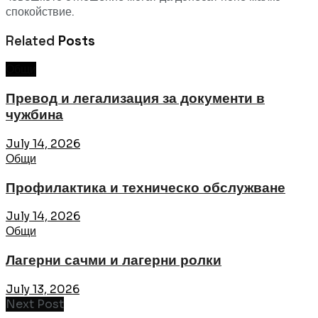
спокойствие.
Related
Posts
Общи
Превод и легализация за документи в
чужбина
July 14, 2026
Общи
Профилактика и техническо обслужване
July 14, 2026
Общи
Лагерни сачми и лагерни ролки
July 13, 2026
Next Post