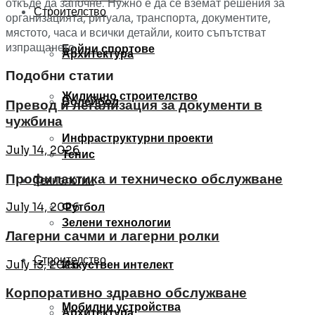
откъде да започне. Нужно е да се вземат решения за
Строителство
организацията, ритуала, транспорта, документите,
мястото, часа и всички детайли, които съпътстват
изпращането.
Бойни спортове
Архитектура
Подобни статии
Жилищно строителство
Волейбол
Превод и легализация за документи в
чужбина
Инфраструктурни проекти
July 14, 2026
Тенис
Профилактика и техническо обслужване
Технологии
Футбол
July 14, 2026
Зелени технологии
Лагерни сачми и лагерни ролки
Строителство
July 13, 2026
Изкуствен интелект
Корпоративно здравно обслужване
Мобилни устройства
Архитектура