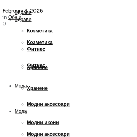
February 3, 2026
Здраве
in
Общи
Здраве
0
Козметика
Козметика
Фитнес
Фитнес
Хранене
Мода
Хранене
Модни аксесоари
Мода
Модни икони
Модни аксесоари