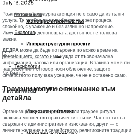
July 13, 2026
Ролята на една траурна агенция не е само да изпълни
Автомобили
услуга. Тя трябва да води близките през процеса
Жилищно строителство
спокойно, с уважение и без излишно напрежение.
Екология
Именно затова денонощната достъпност е толкова
важна.
Инфраструктурни проекти
ДЕДРА
може да бъде потърсена по всяко време на
денонощието, когато има нужда от първоначална
информация, насока или организация. В такива моменти
Технологии
навременният отговор носи облекчение, защото
No Result
семейството получава усещане, че не е оставено само.
Траурни услуги с внимание към
Зелени технологии
View All Result
детайла
Изкуствен интелект
Организацията на погребение или траурен ритуал
включва множество практически стъпки. Част от тях са
свързани с административни изисквания, други — с
личните желания на семейството, религиозните традиции
Мобилни устройства