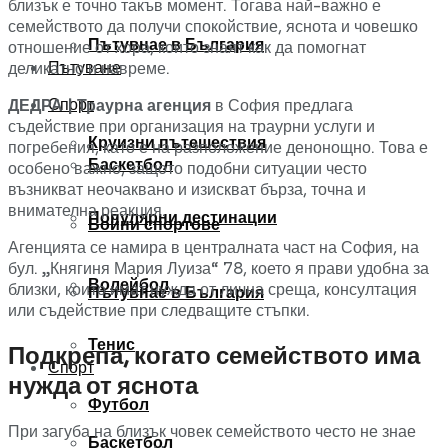
близък е точно такъв момент. Тогава най-важно е
семейството да получи спокойствие, яснота и човешко
Пътувнае в България
отношение от хора, които знаят как да помогнат
Пътуване
деликатно и навреме.
Спорт
ДЕДРА | Траурна агенция
в София предлага
съдействие при организация на траурни услуги и
Круизни пътешествия
погребения, като е на разположение денонощно. Това е
Баскетбол
особено важно, защото подобни ситуации често
възникват неочаквано и изискват бърза, точна и
внимателна реакция.
Популярни дестинации
Бойни спортове
Агенцията се намира в централната част на София, на
бул. „Княгиня Мария Луиза“ 78, което я прави удобна за
Волейбол
близки, които имат нужда от лична среща, консултация
Пътувнае в България
или съдействие при следващите стъпки.
Тенис
Подкрепа, когато семейството има
Спорт
нужда от яснота
Футбол
При загуба на близък човек семейството често не знае
Баскетбол