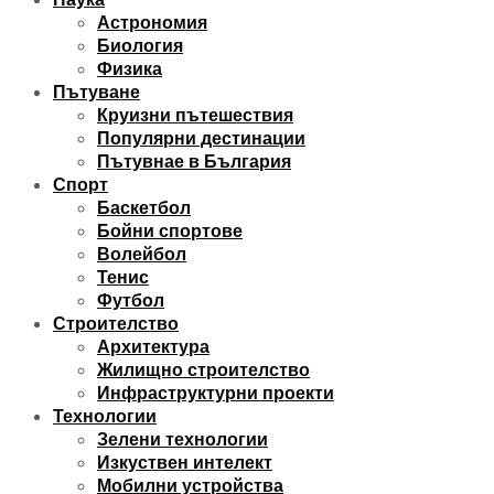
Астрономия
Биология
Физика
Пътуване
Круизни пътешествия
Популярни дестинации
Пътувнае в България
Спорт
Баскетбол
Бойни спортове
Волейбол
Тенис
Футбол
Строителство
Архитектура
Жилищно строителство
Инфраструктурни проекти
Технологии
Зелени технологии
Изкуствен интелект
Мобилни устройства