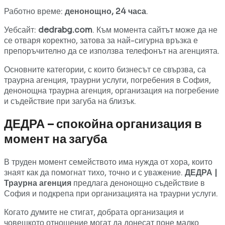
Работно време:
денонощно, 24 часа
.
Уебсайт:
dedrabg.com
. Към момента сайтът може да не
се отваря коректно, затова за най-сигурна връзка е
препоръчително да се използва телефонът на агенцията.
Основните категории, с които бизнесът се свързва, са
траурна агенция, траурни услуги, погребения в София,
денонощна траурна агенция, организация на погребение
и съдействие при загуба на близък.
ДЕДРА – спокойна организация в
момент на загуба
В труден момент семейството има нужда от хора, които
знаят как да помогнат тихо, точно и с уважение.
ДЕДРА |
Траурна агенция
предлага денонощно съдействие в
София и подкрепа при организацията на траурни услуги.
Когато думите не стигат, добрата организация и
човешкото отношение могат да донесат поне малко