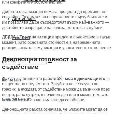
или конкретните обстоятелства.
Добрата организация помага процесът да премине по-
спокойно. Тя намалява напрежението върху близките и
Автомобили
им позволява да се съсредоточат върху най-важното —
достойното изпращане на човека, когото са загубили.
ДЕДРА | Траурна агенция
предлага съдействие в такъв
Екология
момент, като основната стойност е в навременната
реакция, ясната комуникация и уважителното отношение.
Денонощна готовност за
съдействие
Фактът, че агенцията работи
24 часа в денонощието
, е
No Result
съществено предимство. Загубата не се случва по
график, а нуждата от съдействие може да възникне през
нощта, рано сутрин, в почивен ден или в момент, когато
View All Result
семейството не знае към кого да се обърне.
Денонощната работа означава, че близките могат да се