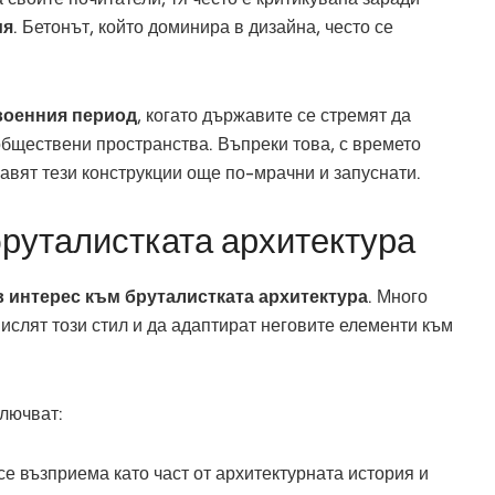
ия
. Бетонът, който доминира в дизайна, често се
военния период
, когато държавите се стремят да
бществени пространства. Въпреки това, с времето
авят тези конструкции още по-мрачни и запуснати.
руталистката архитектура
в интерес към бруталистката архитектура
. Много
ислят този стил и да адаптират неговите елементи към
ключват:
се възприема като част от архитектурната история и