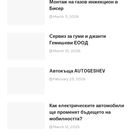
Монтаж на газов инжекцион в
Бисер
March 11, 2026
Сервиз за гуми и джанти
Гемишеви ЕООД
March 10, 2026
Автокъща AUTOGESHEV
February 23, 2026
Как електрическите автомобили
ще променят бъдещето на
мобилността?
March 12, 2025