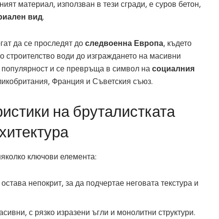
ият материал, използван в тези сгради, е суров бетон,
риален вид
.
гат да се проследят до
следвоенна Европа
, където
о строителство води до изграждането на масивни
а популярност и се превръща в символ на
социалния
ликобритания, Франция и Съветския съюз.
истики на бруталистката
хитектура
няколко ключови елемента:
 остава непокрит, за да подчертае неговата текстура и
асивни, с рязко изразени ъгли и монолитни структури.