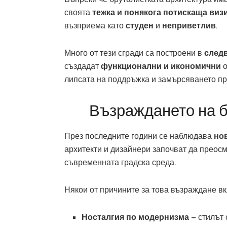
своята
тежка и понякога потискаща виз
възприема като
студен
и
неприветлив
.
Много от тези сгради са построени в
след
създадат
функционални и икономични
о
липсата на поддръжка и замърсяването пр
Възраждането на б
През последните години се наблюдава
но
архитекти и дизайнери започват да преосм
съвременната градска среда.
Някои от причините за това възраждане в
Носталгия по модернизма
– стилът 