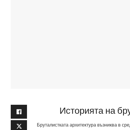
Историята на бр
Бруталистката архитектура възниква в сре