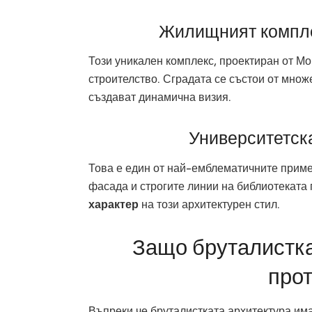
Жилищният компле
Този уникален комплекс, проектиран от М
строителство. Сградата се състои от мно
създават динамична визия.
Университетск
Това е един от най-емблематичните приме
фасада и строгите линии на библиотеката
характер
на този архитектурен стил.
Защо бруталистка
про
Въпреки че бруталистката архитектура има