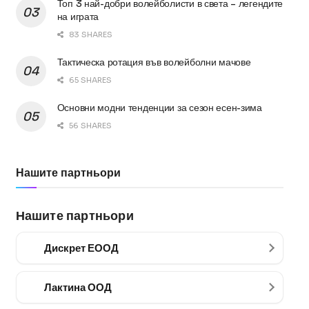
Топ 3 най-добри волейболисти в света – легендите
на играта
83 SHARES
Тактическа ротация във волейболни мачове
65 SHARES
Основни модни тенденции за сезон есен-зима
56 SHARES
Нашите партньори
Нашите партньори
Дискрет ЕООД
Лактина ООД