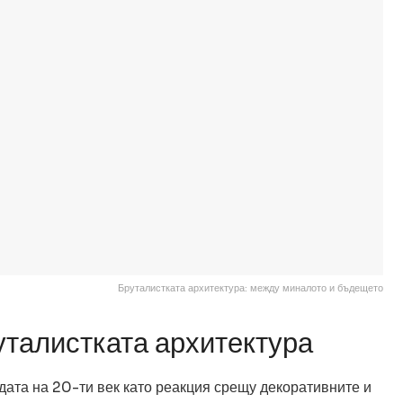
Бруталистката архитектура: между миналото и бъдещето
уталистката архитектура
дата на 20-ти век като реакция срещу декоративните и