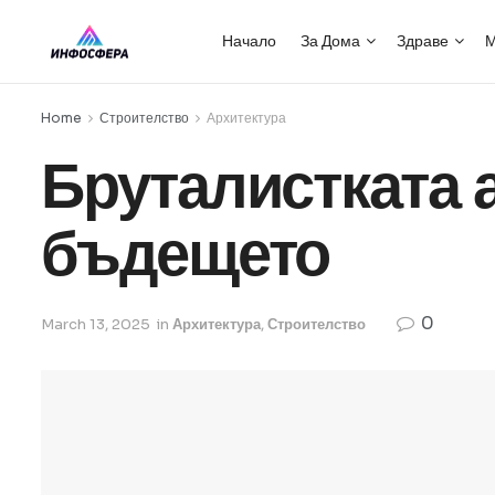
Начало
За Дома
Здраве
М
Home
Строителство
Архитектура
Бруталистката 
бъдещето
0
March 13, 2025
in
Архитектура
,
Строителство