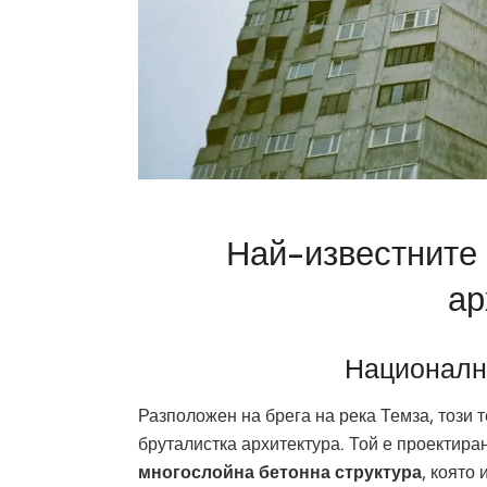
Най-известните 
ар
Национални
Разположен на брега на река Темза, този 
бруталистка архитектура. Той е проектира
многослойна бетонна структура
, която