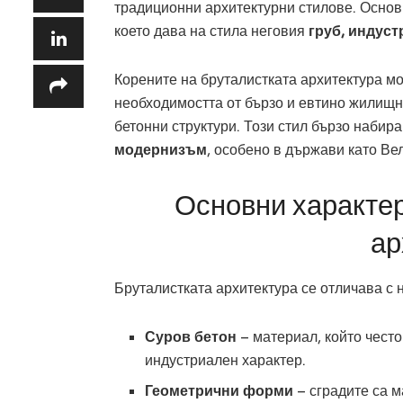
традиционни архитектурни стилове. Основн
което дава на стила неговия
груб, индуст
Корените на бруталистката архитектура мо
необходимостта от бързо и евтино жилищн
бетонни структури. Този стил бързо набир
модернизъм
, особено в държави като Ве
Основни характер
ар
Бруталистката архитектура се отличава с 
Суров бетон
– материал, който често
индустриален характер.
Геометрични форми
– сградите са м