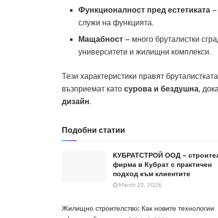
Функционалност пред естетиката
–
служи на функцията.
Мащабност
– много бруталистки сгра
университети и жилищни комплекси.
Тези характеристики правят бруталисткат
възприемат като
сурова и бездушна
, док
дизайн
.
Подобни статии
КУБРАТСТРОЙ ООД – строите
фирма в Кубрат с практичен
подход към клиентите
March 22, 2026
Жилищно строителство: Как новите технологии