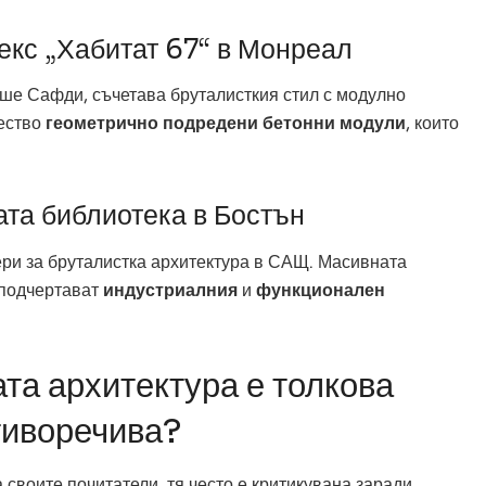
кс „Хабитат 67“ в Монреал
оше Сафди, съчетава бруталисткия стил с модулно
жество
геометрично подредени бетонни модули
, които
ата библиотека в Бостън
ри за бруталистка архитектура в САЩ. Масивната
 подчертават
индустриалния
и
функционален
та архитектура е толкова
тиворечива?
 своите почитатели, тя често е критикувана заради