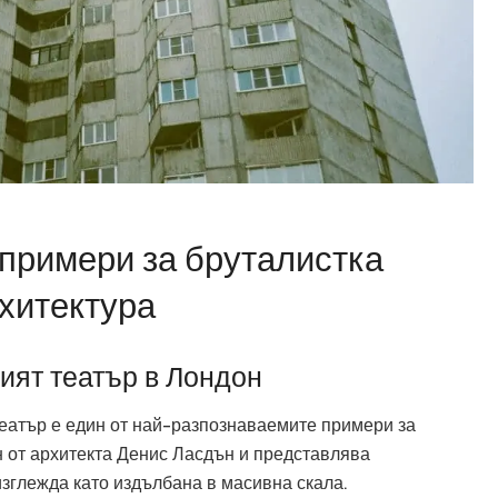
примери за бруталистка
хитектура
ят театър в Лондон
театър е един от най-разпознаваемите примери за
н от архитекта Денис Ласдън и представлява
 изглежда като издълбана в масивна скала.