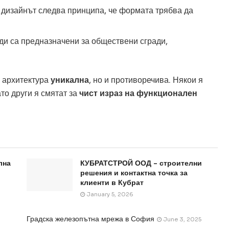
 дизайнът следва принципа, че формата трябва да
ди са предназначени за обществени сгради,
а архитектура
уникална
, но и противоречива. Някои я
ато други я смятат за
чист израз на функционален
лна
КУБРАТСТРОЙ ООД – строителни
решения и контактна точка за
клиенти в Кубрат
January 5, 2026
Градска железопътна мрежа в София
June 3, 2025