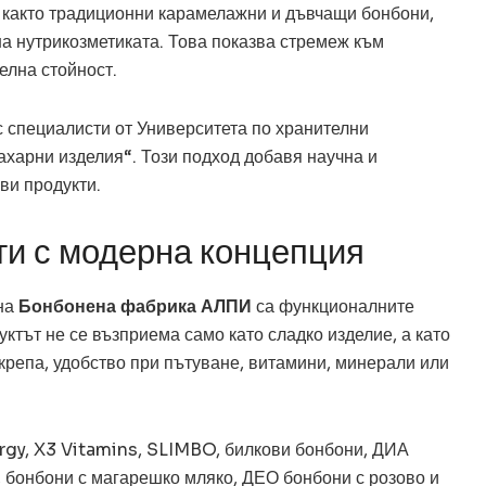
 както традиционни карамелажни и дъвчащи бонбони,
на нутрикозметиката. Това показва стремеж към
елна стойност.
с специалисти от Университета по хранителни
ахарни изделия“. Този подход добавя научна и
ви продукти.
и с модерна концепция
 на
Бонбонена фабрика АЛПИ
са функционалните
уктът не се възприема само като сладко изделие, а като
крепа, удобство при пътуване, витамини, минерали или
rgy, X3 Vitamins, SLIMBO, билкови бонбони, ДИА
 бонбони с магарешко мляко, ДЕО бонбони с розово и