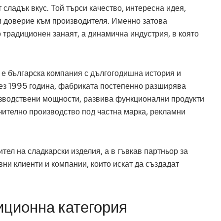
сладък вкус. Той търси качество, интересна идея,
и доверие към производителя. Именно затова
 традиционен занаят, а динамична индустрия, в която
 е българска компания с дългогодишна история и
ез 1995 година, фабриката постепенно разширява
изводствени мощности, развива функционални продукти
ючително производство под частна марка, рекламни
тел на сладкарски изделия, а в гъвкав партньор за
вни клиенти и компании, които искат да създадат
иционна категория