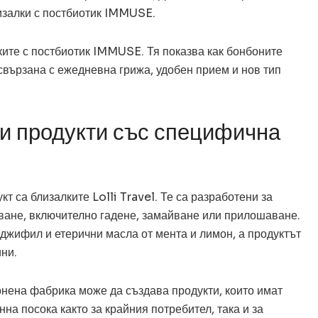
изалки с постбиотик IMMUSE.
ките с постбиотик IMMUSE. Тя показва как бонбоните
свързана с ежедневна грижа, удобен прием и нов тип
 и продукти със специфична
т са близалките Lolli Travel. Те са разработени за
уване, включително гадене, замайване или прилошаване.
нджифил и етерични масла от мента и лимон, а продуктът
ини.
онена фабрика може да създава продукти, които имат
нна посока както за крайния потребител, така и за