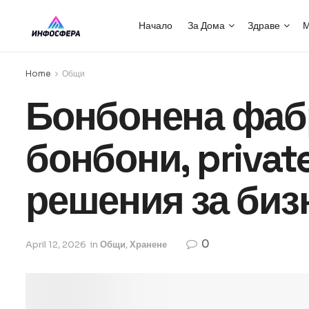
Начало
За Дома
Здраве
М
Home
Общи
Бонбонена фаб
бонбони, privat
решения за биз
0
April 12, 2026
in
Общи
,
Хранене