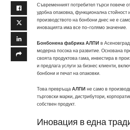
Съвременният потребител търси повече от 
удобна опаковка, функционална стойност 
производството на бонбони днес не е само
иновацията има все по-голямо значение.
Бонбонена фабрика АЛПИ
в Асеновград
модерна посока на развитие. Основана пр
своята продуктова гама, инвестира в про
и предлага услуги за бизнес клиенти, вкл
бонбони и печат на опаковки.
Това превръща
АЛПИ
не само в производи
търговски марки, дистрибутори, корпорати
собствен продукт.
Иновация в една трад