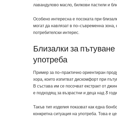
лавандулово масло, билкови пастили и бл
Особено интересна е посоката при близал
могат да навлязат в по-съвременна зона, 
потребителски интерес.
Близалки за пътуване
употреба
Пример за по-практично ориентиран продук
хора, които изпитват дискомфорт при път
В състава им се посочват екстракт от джи
е подходящ за възрастни и деца над 3 год
Такъв тип изделия показват как една бонб
конкретна ситуация на употреба. Това е це