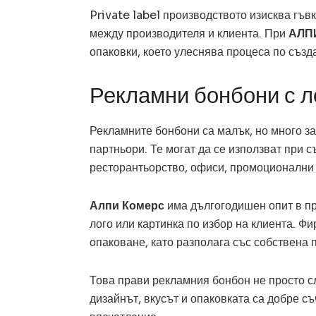
Private label производството изисква гъв
между производителя и клиента. При
АЛП
опаковки, което улеснява процеса по създ
Рекламни бонбони с л
Рекламните бонбони са малък, но много за
партньори. Те могат да се използват при с
ресторантьорство, офиси, промоционални
Алпи Комерс
има дългогодишен опит в п
лого или картинка по избор на клиента. Ф
опаковане, като разполага със собствена 
Това прави рекламния бонбон не просто сл
дизайнът, вкусът и опаковката са добре с