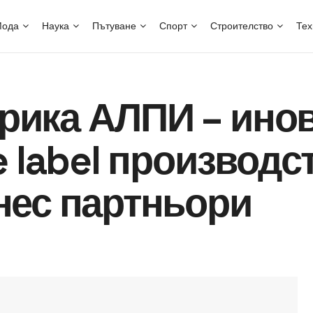
ода
Наука
Пътуване
Спорт
Строителство
Тех
рика АЛПИ – ино
e label производс
нес партньори