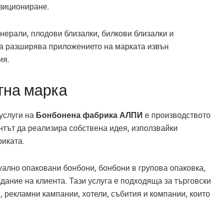
озициониране.
нерали, плодови близалки, билкови близалки и
а разширява приложението на марката извън
ия.
тна марка
услуги на
Бонбонена фабрика АЛПИ
е производството
нтът да реализира собствена идея, използвайки
риката.
ално опаковани бонбони, бонбони в групова опаковка,
адание на клиента. Тази услуга е подходяща за търговски
, рекламни кампании, хотели, събития и компании, които