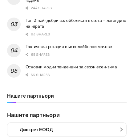
година
244 SHARES
Топ 3 най-добри волейболисти в света – легендите
на играта
83 SHARES
Тактическа ротация във волейболни мачове
65 SHARES
Основни модни тенденции за сезон есен-зима
56 SHARES
Нашите партньори
Нашите партньори
Дискрет ЕООД