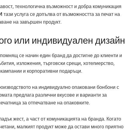
кавост, технологична възможност и добра комуникация
И
тази услуга се допълва от възможността за печат на
аване на завършен продукт.
ого или индивидуален дизайн
помнящ се начин един бранд да достигне до клиенти и
ъбития, изложения, търговски срещи, хотелиерство,
 кампании и корпоративни подаръци.
роизводството на индивидуално опаковани бонбони с
ирмата предлага различни вкусове и варианти за
печатница за отпечатване на опаковките.
адък жест, а част от комуникацията на бранда. Когато
ъчетани, малкият продукт може да остави много приятно