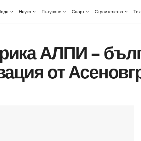
ода
Наука
Пътуване
Спорт
Строителство
Тех
ика АЛПИ – бълг
вация от Асеновг