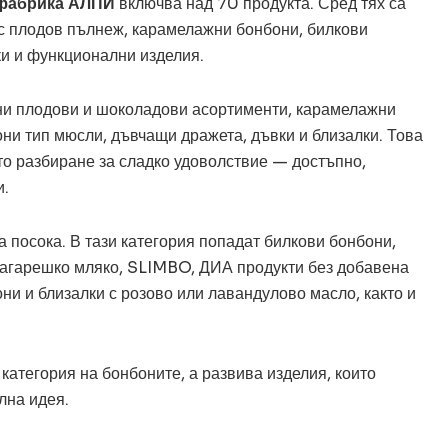
фабрика АЛПИ
включва над 70 продукта. Сред тях са
с плодов пълнеж, карамелажни бонбони, билкови
ки и функционални изделия.
ни плодови и шоколадови асортименти, карамелажни
ни тип мюсли, дъвчащи дражета, дъвки и близалки. Това
ото разбиране за сладко удоволствие — достъпно,
и.
 посока. В тази категория попадат билкови бонбони,
 магарешко мляко, SLIMBO, ДИА продукти без добавена
ни и близалки с розово или лавандулово масло, както и
категория на бонбоните, а развива изделия, които
лна идея.