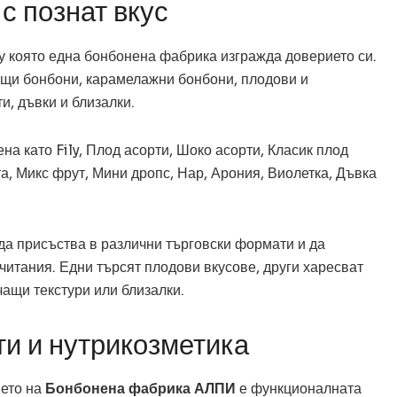
с познат вкус
у която една бонбонена фабрика изгражда доверието си.
щи бонбони, карамелажни бонбони, плодови и
, дъвки и близалки.
на като Fily, Плод асорти, Шоко асорти, Класик плод
та, Микс фрут, Мини дропс, Нар, Арония, Виолетка, Дъвка
да присъства в различни търговски формати и да
читания. Едни търсят плодови вкусове, други харесват
ащи текстури или близалки.
и и нутрикозметика
ието на
Бонбонена фабрика АЛПИ
е функционалната