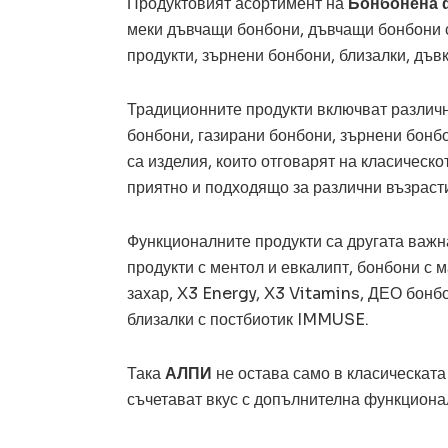
Продуктовият асортимент на
Бонбонена 
меки дъвчащи бонбони, дъвчащи бонбони 
продукти, зърнени бонбони, близалки, дъв
Традиционните продукти включват различ
бонбони, газирани бонбони, зърнени бонбо
са изделия, които отговарят на класическ
приятно и подходящо за различни възраст
Функционалните продукти са другата важна
продукти с ментол и евкалипт, бонбони с
захар, X3 Energy, X3 Vitamins, ДЕО бонбо
близалки с постбиотик IMMUSE.
Така
АЛПИ
не остава само в класическата 
съчетават вкус с допълнителна функциона