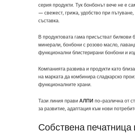
серия продукти. Тук бонбонът вече не е с
— свежест, грижа, удобство при пътуване
съставка.
В продуктовата гама присъстват билкови б
минерали, бонбони с розово масло, лаван
функционални блистерирани бонбони и изд
Компанията развива и продукти като близ
на марката да комбинира сладкарско прои
функционалните храни.
Тази линия прави
АЛПИ
по-различна от с
за развитие, адаптация към нови потреби
Собствена печатница и