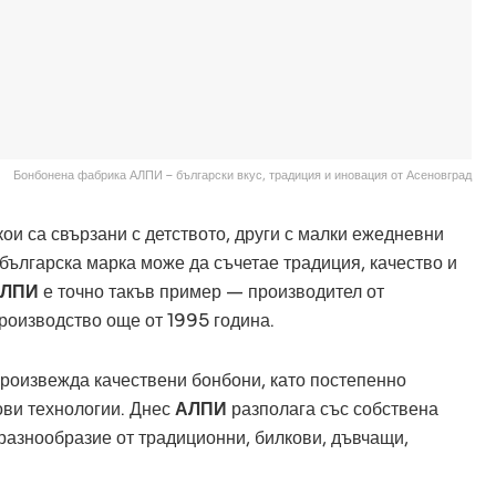
Бонбонена фабрика АЛПИ – български вкус, традиция и иновация от Асеновград
кои са свързани с детството, други с малки ежедневни
 българска марка може да съчетае традиция, качество и
АЛПИ
е точно такъв пример — производител от
роизводство още от 1995 година.
произвежда качествени бонбони, като постепенно
ови технологии. Днес
АЛПИ
разполага със собствена
разнообразие от традиционни, билкови, дъвчащи,