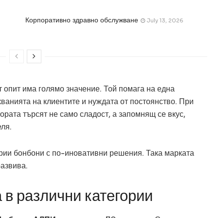
Корпоративно здравно обслужване
July 13, 2026
 опит има голямо значение. Той помага на една
кванията на клиентите и нуждата от постоянство. При
ората търсят не само сладост, а запомнящ се вкус,
ля.
ории бонбони с по-иновативни решения. Така марката
развива.
 в различни категории