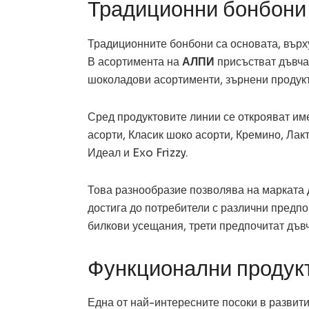
Традиционни бонбони 
Традиционните бонбони са основата, върх
В асортимента на
АЛПИ
присъстват дъвча
шоколадови асортименти, зърнени продукти
Сред продуктовите линии се открояват име
асорти, Класик шоко асорти, Кремино, Лак
Идеал и Exo Frizzy.
Това разнообразие позволява на марката 
достига до потребители с различни предпо
билкови усещания, трети предпочитат дъвч
Функционални продукт
Една от най-интересните посоки в развит