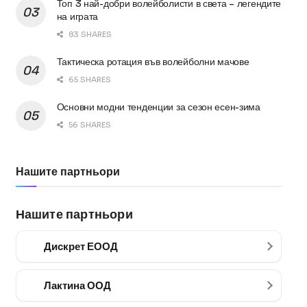
Топ 3 най-добри волейболисти в света – легендите
на играта
83 SHARES
Тактическа ротация във волейболни мачове
65 SHARES
Основни модни тенденции за сезон есен-зима
56 SHARES
Нашите партньори
Нашите партньори
Дискрет ЕООД
Лактина ООД