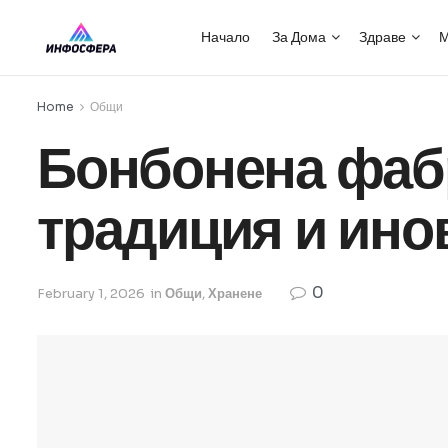
Начало
За Дома
Здраве
М
Home
Общи
Бонбонена фабр
традиция и ино
0
February 1, 2026
in
Общи
,
Хранене