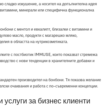
амо сладко изкушение, а носител на допълнителна идея
, витамини, минерали или специфична функционална
онбони с ментол и евкалипт, близалки с витамини и
дулово масло, продукти с магарешко мляко,
елия в областта на нутрикозметиката.
алките с постбиотик IMMUSE, които показват стремежа
зводство с нови тенденции в хранителните добавки и
тандартен производител на бонбони. Тя показва желание
телски очаквания и работа с по-съвременни концепции.
 услуги за бизнес клиенти