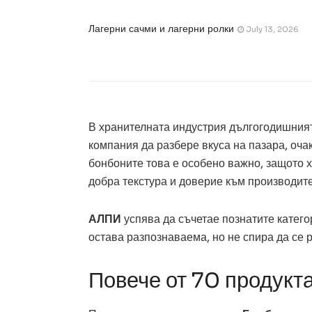
Лагерни сачми и лагерни ролки
July 13, 2026
В хранителната индустрия дългогодишният
компания да разбере вкуса на пазара, оча
бонбоните това е особено важно, защото х
добра текстура и доверие към производите
АЛПИ
успява да съчетае познатите катег
остава разпознаваема, но не спира да се 
Повече от 70 продукта