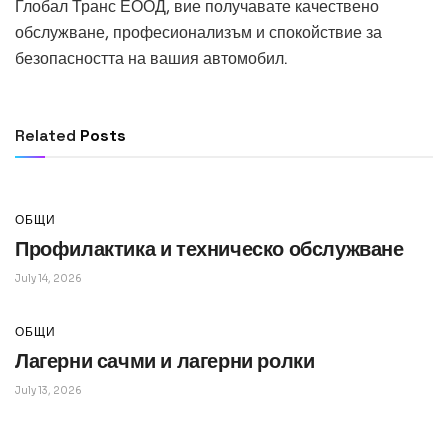
Глобал Транс ЕООД, вие получавате качествено
обслужване, професионализъм и спокойствие за
безопасността на вашия автомобил.
ОБЩИ
Превод и легализация за документи в
чужбина
Related
Posts
July 14, 2026
ОБЩИ
Профилактика и техническо обслужване
July 14, 2026
ОБЩИ
Лагерни сачми и лагерни ролки
July 13, 2026