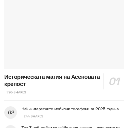
Историческата магия на Асеновата
крепост
795 SHARES
Най-интересните мобилни телефони за 2025 година
244 SHARES
Топ 3 най-добри волейболисти в света – легендите на