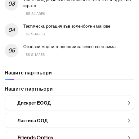
играта
83 SHARES
Тактическа ротация във волейболни мачове
65 SHARES
Основни модни тенденции за сезон есен-зима
56 SHARES
Нашите партньори
Нашите партньори
Дискрет ЕООД
Лактина ООД
Friends Optics