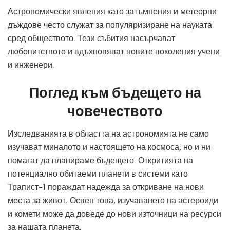
Астрономически явления като затъмнения и метеорни
дъждове често служат за популяризиране на науката
сред обществото. Тези събития насърчават
любопитството и вдъхновяват новите поколения учени
и инженери.
Поглед към бъдещето на
човечеството
Изследванията в областта на астрономията не само
изучават миналото и настоящето на космоса, но и ни
помагат да планираме бъдещето. Откритията на
потенциално обитаеми планети в системи като
Трапист-1 пораждат надежда за откриване на нови
места за живот. Освен това, изучаването на астероиди
и комети може да доведе до нови източници на ресурси
за нашата планета.