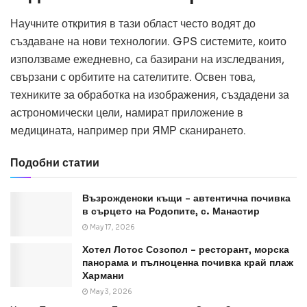
Научните открития в тази област често водят до
създаване на нови технологии. GPS системите, които
използваме ежедневно, са базирани на изследвания,
свързани с орбитите на сателитите. Освен това,
техниките за обработка на изображения, създадени за
астрономически цели, намират приложение в
медицината, например при ЯМР сканирането.
Подобни статии
Възрожденски къщи – автентична почивка
в сърцето на Родопите, с. Манастир
May 17, 2026
Хотел Лотос Созопол – ресторант, морска
панорама и пълноценна почивка край плаж
Хармани
May 3, 2026