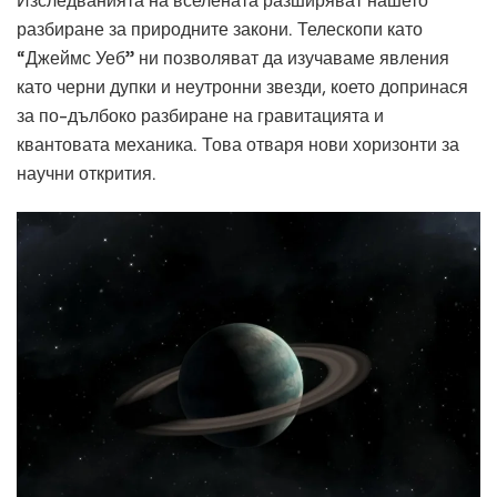
Изследванията на вселената разширяват нашето
разбиране за природните закони. Телескопи като
“Джеймс Уеб” ни позволяват да изучаваме явления
като черни дупки и неутронни звезди, което допринася
за по-дълбоко разбиране на гравитацията и
квантовата механика. Това отваря нови хоризонти за
научни открития.