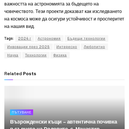
важността на астрономията за бъдещето на
човечеството. Тези проекти доказват как изследването
на космоса може да осигури устойчивост и просперитет
на нашия вид.
Tags:
2024 г
Астрономия
Бъдещи технологии
Инвовации през 2025
Интересно
Любопитно
Наука
Технологии
Физика
Related
Posts
ПЪТУВАНЕ
Възрожденски къщи – автентична почивка
в сърцето на Родопите, с. Манастир