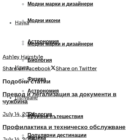
Модни марки и дизайнери
Модни икони
Наука
Астрономия
Модни марки и дизайнери
Ashley Hairstyle
Биология
Наука
Share on Facebook
Share on Twitter
Физика
Подобни статии
Астрономия
Превод и легализация за документи в
Пътуване
чужбина
Биология
July 14, 2026
Круизни пътешествия
Профилактика и техническо обслужване
Популярни дестинации
Физика
July 14, 2026