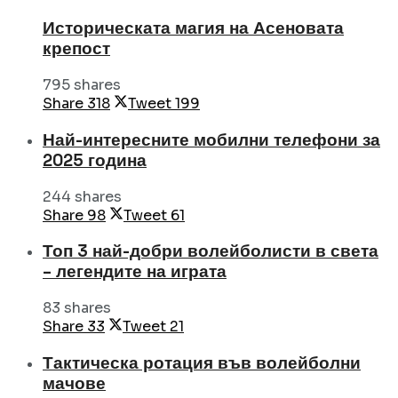
Историческата магия на Асеновата
крепост
795 shares
Share
318
Tweet
199
Най-интересните мобилни телефони за
2025 година
244 shares
Share
98
Tweet
61
Топ 3 най-добри волейболисти в света
– легендите на играта
83 shares
Share
33
Tweet
21
Тактическа ротация във волейболни
мачове