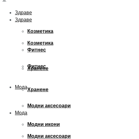
Здраве
Здраве
Козметика
Козметика
Фитнес
Фитнес
Хранене
Мода
Хранене
Модни аксесоари
Мода
Модни икони
Модни аксесоари