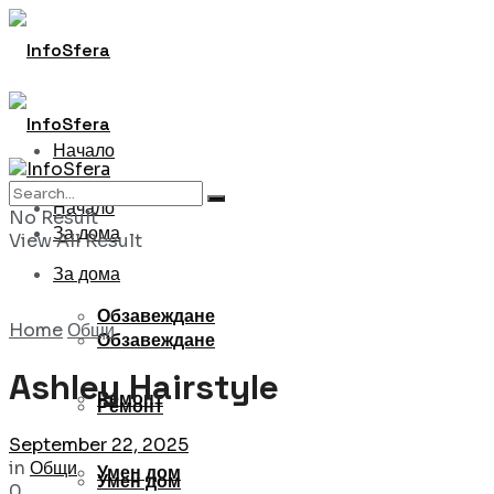
Начало
Начало
No Result
За дома
View All Result
За дома
Обзавеждане
Home
Общи
Обзавеждане
Ashley Hairstyle
Ремонт
Ремонт
September 22, 2025
in
Общи
Умен дом
Умен дом
0