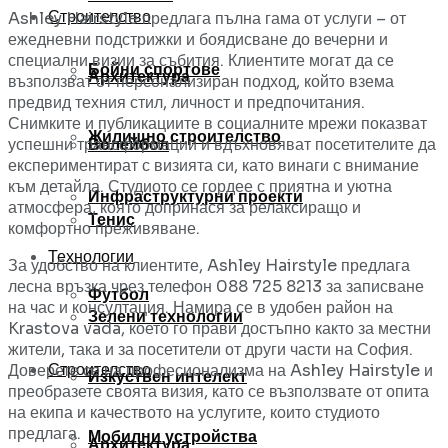
Строителство
Ashley Hairstyle предлага пълна гама от услуги – от
ежедневни подстрижки и боядисване до вечерни и
специални визии за събития. Клиентите могат да се
Бойни спортове
Архитектура
възползват от персонализиран подход, който взема
предвид техния стил, личност и предпочитания.
Снимките и публикациите в социалните мрежи показват
Жилищно строителство
Волейбол
успешни трансформации и вдъхновяват посетителите да
експериментират с визията си, като винаги с внимание
към детайла. Студиото се гордее с приятна и уютна
Инфраструктурни проекти
атмосфера, която допринася за релаксиращо и
Тенис
комфортно преживяване.
Технологии
За удобство на клиентите, Ashley Hairstyle предлага
лесна връзка чрез телефон 088 725 8213 за записване
Футбол
на час и консултация. Намира се в удобен район на
Зелени технологии
Krastova vada, което го прави достъпно както за местни
жители, така и за посетители от други части на София.
Строителство
Доверете се на професионализма на Ashley Hairstyle и
Изкуствен интелект
преобразете своята визия, като се възползвате от опита
на екипа и качеството на услугите, които студиото
предлага.
Мобилни устройства
Архитектура