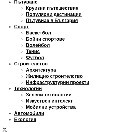
Пътуване
Круизни пътешествия
Популярни дестинации
Пътувнае в България
Спорт
Баскетбол
Бойни спортове
Волейбол
Тенис
Футбол
Строителство
Архитектура
Жилищно строителство
Инфраструктурни проекти
Технологии
Зелени технологии
Изкуствен интелект
Мобилни устройства
Автомобили
Екология