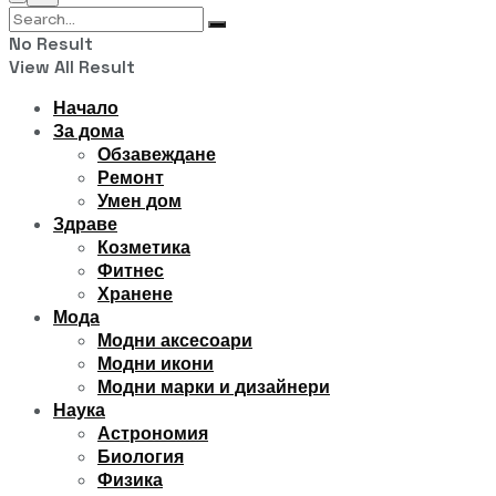
No Result
View All Result
Начало
За дома
Обзавеждане
Ремонт
Умен дом
Здраве
Козметика
Фитнес
Хранене
Мода
Модни аксесоари
Модни икони
Модни марки и дизайнери
Наука
Астрономия
Биология
Физика