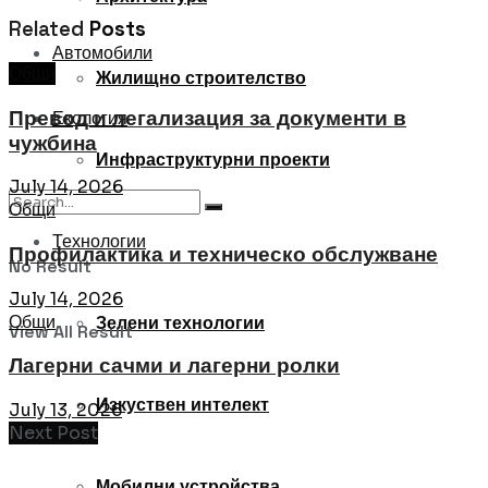
Related
Posts
Автомобили
Общи
Жилищно строителство
Превод и легализация за документи в
Екология
чужбина
Инфраструктурни проекти
July 14, 2026
Общи
Технологии
Профилактика и техническо обслужване
No Result
July 14, 2026
Общи
Зелени технологии
View All Result
Лагерни сачми и лагерни ролки
Изкуствен интелект
July 13, 2026
Next Post
Мобилни устройства