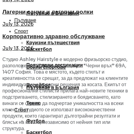
Лагерни сачми и лагерни ролки
Пътувнае в България
Пътуване
July 13, 2026
Спорт
Корпоративно здравно обслужване
Круизни пътешествия
July 13, 2026
Баскетбол
Студио Ashley Hairstyle е модерно фризьорско студио,
Популярни дестинации
разположено в Krastova vada, бул. “Черни връх” 69А,
Бойни спортове
1407 София. Това е мястото, където стилът и
креативността се срещат, за да предложат на клиентите
индивидуални и модерни решения за косата. Екипът от
Волейбол
Пътувнае в България
професионални стилисти прилага най-новите техники в
подстригването, стилизирането и боядисването, като
Тенис
винаги се стреми да подчертае уникалността на всеки
клиент. В студиото се използват висококачествени
Спорт
продукти, които гарантират дълготрайни резултати и
Футбол
блясък на косата, независимо от нейния тип или
структура.
Баскетбол