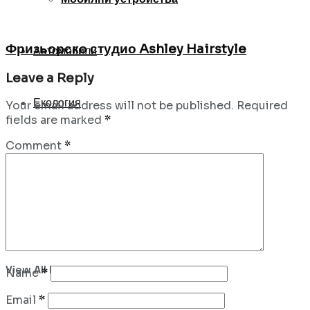
Фризьорско студио Ashley Hairstyle
Автомобили
Leave a Reply
Екология
Your email address will not be published.
Required
fields are marked
*
Comment
*
No Result
View All Result
Name
*
Email
*