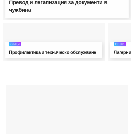
Превод и легализация за документи в
чужбина
ОБЩИ
ОБЩИ
ТЕХНОЛОГИИ
Профилактика и техническо обслужване
Лагерни 
БигМАК
July 13, 2026