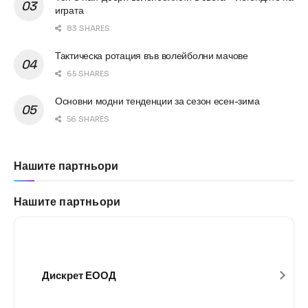
играта
83 SHARES
Тактическа ротация във волейболни мачове
65 SHARES
Основни модни тенденции за сезон есен-зима
56 SHARES
Нашите партньори
Нашите партньори
Дискрет ЕООД