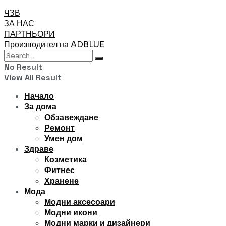
ЧЗВ
ЗА НАС
ПАРТНЬОРИ
Производител на ADBLUE
No Result
View All Result
Начало
За дома
Обзавеждане
Ремонт
Умен дом
Здраве
Козметика
Фитнес
Хранене
Мода
Модни аксесоари
Модни икони
Модни марки и дизайнери