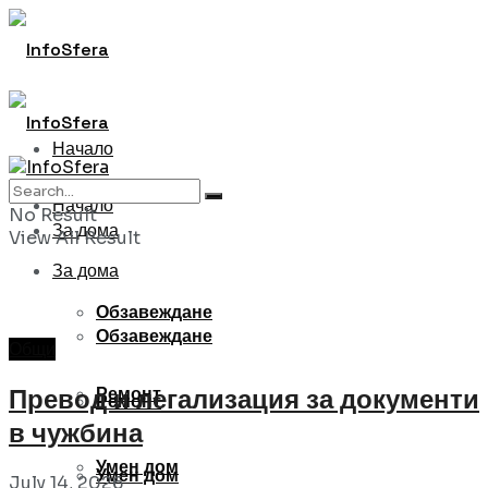
Начало
Начало
No Result
За дома
View All Result
За дома
Обзавеждане
Обзавеждане
Общи
Ремонт
Превод и легализация за документи
Ремонт
в чужбина
Умен дом
Умен дом
July 14, 2026