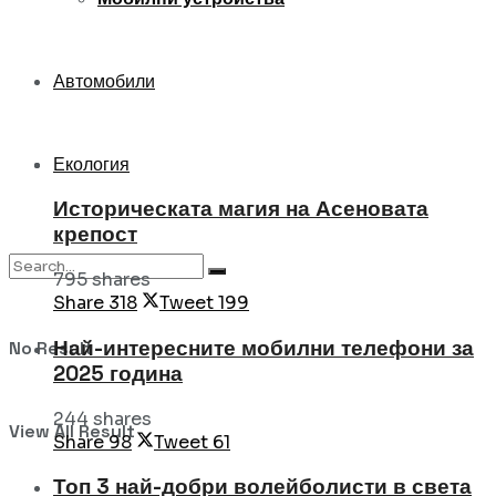
Автомобили
Екология
Историческата магия на Асеновата
крепост
795 shares
Share
318
Tweet
199
Най-интересните мобилни телефони за
No Result
2025 година
244 shares
View All Result
Share
98
Tweet
61
Топ 3 най-добри волейболисти в света