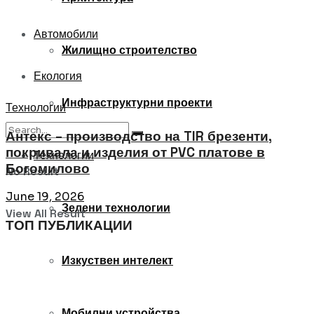
Автомобили
Жилищно строителство
Екология
Инфраструктурни проекти
Технологии
Антекс – производство на TIR брезенти,
покривала и изделия от PVC платове в
Технологии
Богомилово
No Result
June 19, 2026
Зелени технологии
View All Result
ТОП ПУБЛИКАЦИИ
Изкуствен интелект
Мобилни устройства