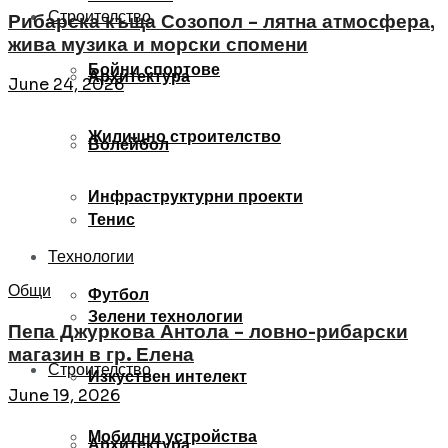
Строителство
Рибарска къща Созопол – лятна атмосфера,
жива музика и морски спомени
Бойни спортове
Архитектура
June 24, 2026
Жилищно строителство
Волейбол
Инфраструктурни проекти
Тенис
Технологии
Общи
Футбол
Зелени технологии
Пепа Джуркова Антола – ловно-рибарски
магазин в гр. Елена
Строителство
Изкуствен интелект
June 19, 2026
Мобилни устройства
Архитектура