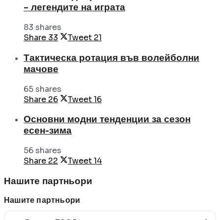
– легендите на играта
83 shares
Share
33
Tweet
21
Тактическа ротация във волейболни
мачове
65 shares
Share
26
Tweet
16
Основни модни тенденции за сезон
есен-зима
56 shares
Share
22
Tweet
14
Нашите партньори
Нашите партньори