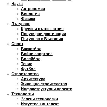
Наука
Астрономия
Биология
Физика
Пътуване
Круизни пътешествия
Популярни дестинации
Пътувнае в България
Спорт
Баскетбол
Бойни спортове
Волейбол
Тенис
Футбол
Строителство
Архитектура
Жилищно строителство
Инфраструктурни проекти
Технологии
Зелени технологии
Изкуствен интелект