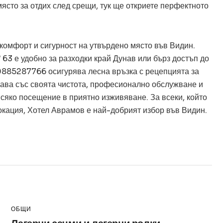
място за отдих след срещи, тук ще откриете перфектното
комфорт и сигурност на утвърдено място във Видин.
 63 е удобно за разходки край Дунав или бърз достъп до
0885287766 осигурява лесна връзка с рецепцията за
чава със своята чистота, професионално обслужване и
сяко посещение в приятно изживяване. За всеки, който
окация, Хотел Аврамов е най-добрият избор във Видин.
ужбина
ОБЩИ