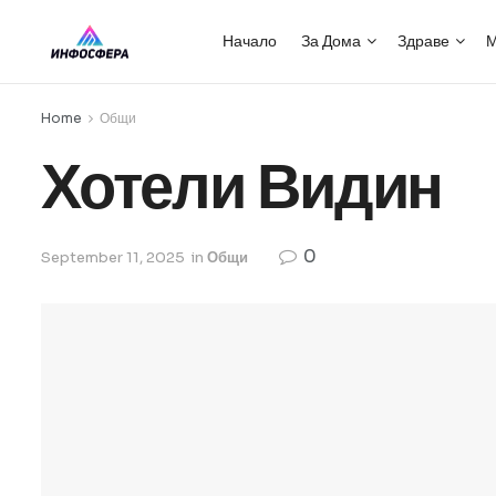
Начало
За Дома
Здраве
М
Home
Общи
Хотели Видин
0
September 11, 2025
in
Общи