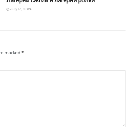
Лагерни сачми и лагерни ролки
July 13, 2026
*
are marked