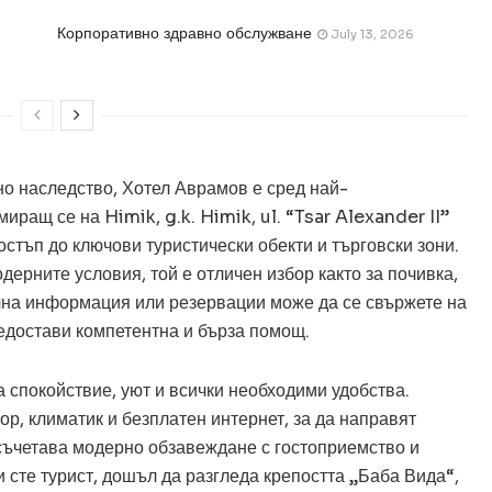
Корпоративно здравно обслужване
July 13, 2026
рно наследство, Хотел Аврамов е сред най-
иращ се на Himik, g.k. Himik, ul. “Tsar Alexander II”
остъп до ключови туристически обекти и търговски зони.
дерните условия, той е отличен избор както за почивка,
елна информация или резервации може да се свържете на
едостави компетентна и бърза помощ.
 спокойствие, уют и всички необходими удобства.
ор, климатик и безплатен интернет, за да направят
съчетава модерно обзавеждане с гостоприемство и
 сте турист, дошъл да разгледа крепостта „Баба Вида“,