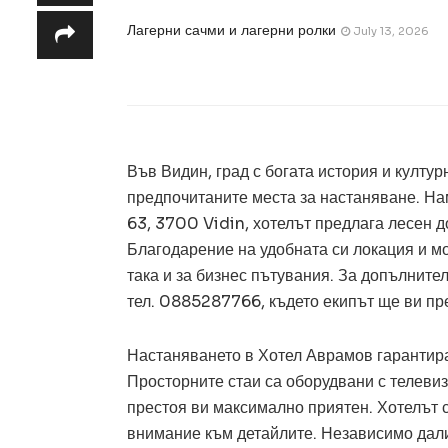
Лагерни сачми и лагерни ролки
July 13, 2026
Във Видин, град с богата история и култу
предпочитаните места за настаняване. Нам
63, 3700 Vidin, хотелът предлага лесен д
Благодарение на удобната си локация и мо
така и за бизнес пътувания. За допълнит
тел. 0885287766, където екипът ще ви пр
Настаняването в Хотел Аврамов гарантира
Просторните стаи са оборудвани с телевиз
престоя ви максимално приятен. Хотелът 
внимание към детайлите. Независимо дали