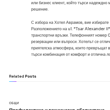
или бизнес клиент, който търси надеждно 
решение.
С избора на Хотел Аврамов, вие избирате 
Разположението на ul. “Tsar Alexander II”
транспортни връзки. Телефонният номер 
резервации или въпроси. Хотелът се отли
приятелска атмосфера, които превръщат в
търси комбинация от комфорт и отлична л
ОБЩИ
Превод и легализация за документи в ч
Related
Posts
July 14, 2026
ОБЩИ