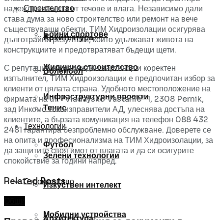
Строителство
надеждна защита от течове и влага. Независимо дали
става дума за ново строителство или ремонт на вече
съществуващи обекти, ТИМ Хидроизолации осигурява
Бойни спортове
Архитектура
дълготрайни резултати, които удължават живота на
конструкциите и предотвратяват бъдещи щети.
Жилищно строителство
С репутация на надежден партньор и коректен
Волейбол
изпълнител, ТИМ Хидроизолации е предпочитан избор за
клиенти от цялата страна. Удобното местоположение на
Инфраструктурни проекти
фирмата на ul. “Vladaysko Vastanie” 1, 2308 Pernik,
Тенис
зад Инкомс Токоизправители АД, улеснява достъпа на
клиентите, а бързата комуникация на телефон 088 432
Технологии
2481 гарантира безпроблемно обслужване. Доверете се
на опита и професионализма на ТИМ Хидроизолации, за
Футбол
да защитите своя имот от влагата и да си осигурите
Зелени технологии
спокойствие за години напред.
Related
Posts
Строителство
Изкуствен интелект
Общи
Мобилни устройства
Архитектура