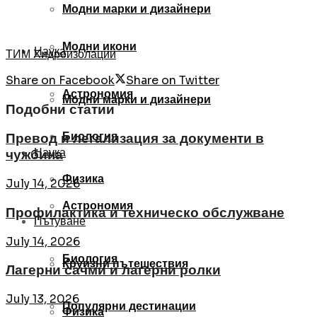
Модни марки и дизайнери
Модни икони
Наука
ТИМ Хидроизолации
Share on Facebook
Share on Twitter
Астрономия
Модни марки и дизайнери
Подобни статии
Биология
Превод и легализация за документи в
Наука
чужбина
Физика
July 14, 2026
Астрономия
Профилактика и техническо обслужване
Пътуване
July 14, 2026
Биология
Круизни пътешествия
Лагерни сачми и лагерни ролки
July 13, 2026
Популярни дестинации
Физика