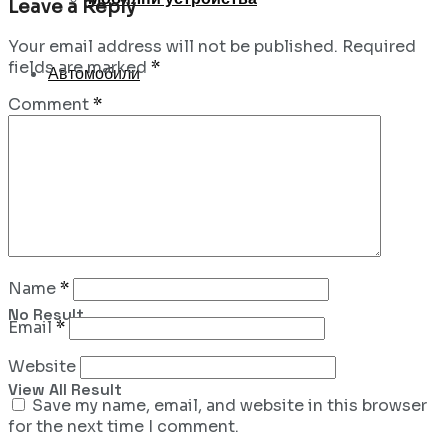
Leave a Reply
Your email address will not be published.
Required
fields are marked
*
Автомобили
Comment
*
Екология
Name
*
No Result
Email
*
Website
View All Result
Save my name, email, and website in this browser
for the next time I comment.