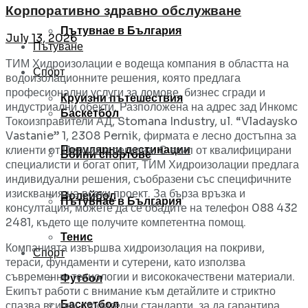
Корпоративно здравно обслужване
Пътувнае в България
July 13, 2026
Пътуване
ТИМ Хидроизолации е водеща компания в областта на
Спорт
водоизолационните решения, която предлага
професионални услуги за домове, бизнес сгради и
Круизни пътешествия
индустриални обекти. Разположена на адрес зад Инкомс
Баскетбол
Токоизправители АД, Stomana Industry, ul. “Vladaysko
Vastanie” 1, 2308 Pernik, фирмата е лесно достъпна за
Популярни дестинации
клиенти от Перник и региона. С екип от квалифицирани
Бойни спортове
специалисти и богат опит, ТИМ Хидроизолации предлага
индивидуални решения, съобразени със специфичните
изисквания на всеки проект. За бърза връзка и
Волейбол
Пътувнае в България
консултация, можете да се обадите на телефон 088 432
2481, където ще получите компетентна помощ.
Тенис
Компанията извършва хидроизолация на покриви,
Спорт
тераси, фундаменти и сутерени, като използва
съвременни технологии и висококачествени материали.
Футбол
Екипът работи с внимание към детайлите и стриктно
Баскетбол
спазва всички строителни стандарти, за да гарантира