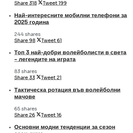
Share
318
Tweet
199
Най-интересните мобилни телефони за
2025 година
244 shares
Share
98
Tweet
61
Топ 3 най-добри волейболисти в света
– легендите на играта
83 shares
Share
33
Tweet
21
Тактическа ротация във волейболни
мачове
65 shares
Share
26
Tweet
16
Основни модни тенденции за сезон