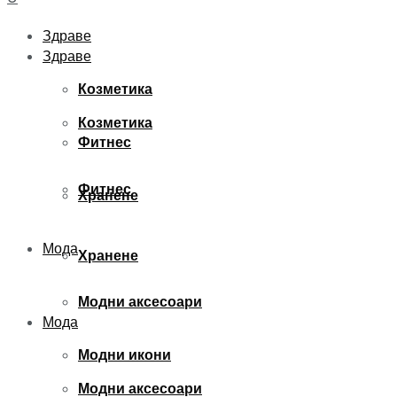
Здраве
Здраве
Козметика
Козметика
Фитнес
Фитнес
Хранене
Мода
Хранене
Модни аксесоари
Мода
Модни икони
Модни аксесоари