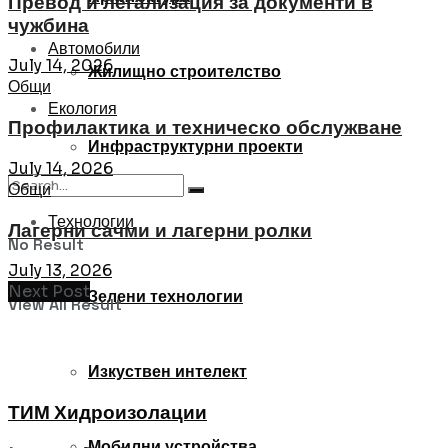
Превод и легализация за документи в
чужбина
Автомобили
July 14, 2026
Жилищно строителство
Общи
Екология
Профилактика и техническо обслужване
Инфраструктурни проекти
July 14, 2026
Общи
Технологии
Лагерни сачми и лагерни ролки
No Result
July 13, 2026
Next Post
Зелени технологии
View All Result
Изкуствен интелект
ТИМ Хидроизолации
Мобилни устройства