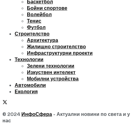
Баскетбол
Бойни спортове
Волейбол
Тенис
Футбол
Строителство
Архитектура
Жилищно строителство
Инфраструктурни проекти
Технологии
Зелени технологии
Изкуствен интелект
Мобилни устройства
Автомобили
Екология
© 2024
ИнфоСфера
- Актуални новини по света и у
нас