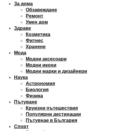
За дома
Обзавеждане
Ремонт
Умен дом
Здраве
Козметика
Фитнес
Хранене
Мода
Модни аксесоари
Модни икони
Модни марки и дизайнери
Наука
Астрономия
Биология
Физика
Пътуване
Круизни пътешествия
Популярни дестинации
Пътувнае в България
Спорт