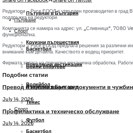
Share on Facebook
Share on Twitter
Редуктори – Русе ЕООД е утвърден производител в град 
Пътувнае в България
поддръжка на редуктори.
Пътуване
Компанията се намира на адрес: ул. „Сливница“, 7080 Ve
Спорт
функционална.
Круизни пътешествия
Редуктори – Русе ЕООД предлага решения за различни инд
Баскетбол
внимание към детайла. Качеството е водещ приоритет.
Фирмата залага на прецизна механична обработка. Работи
Популярни дестинации
Бойни спортове
Подобни статии
Волейбол
Пътувнае в България
Превод и легализация за документи в чужби
July 14, 2026
Тенис
Спорт
Профилактика и техническо обслужване
Футбол
July 14, 2026
Баскетбол