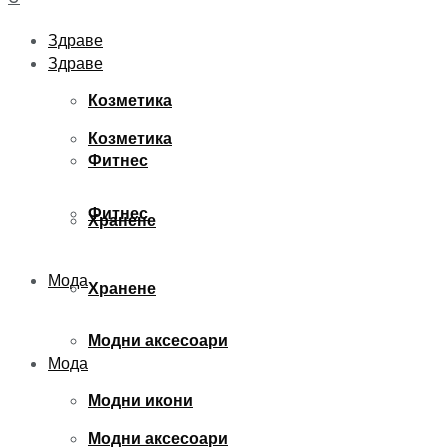
Здраве
Здраве
Козметика
Козметика
Фитнес
Фитнес
Хранене
Мода
Хранене
Модни аксесоари
Мода
Модни икони
Модни аксесоари