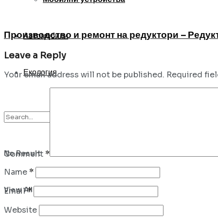
Производство и ремонт на редуктори – Редук
Автомобили
Leave a Reply
Екология
Your email address will not be published.
Required fie
No Result
Comment
*
Name
*
View All Result
Email
*
Website