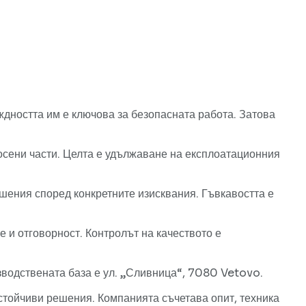
ждността им е ключова за безопасната работа. Затова
сени части. Целта е удължаване на експлоатационния
шения според конкретните изисквания. Гъвкавостта е
 и отговорност. Контролът на качеството е
водствената база е ул. „Сливница“, 7080 Vetovo.
стойчиви решения. Компанията съчетава опит, техника