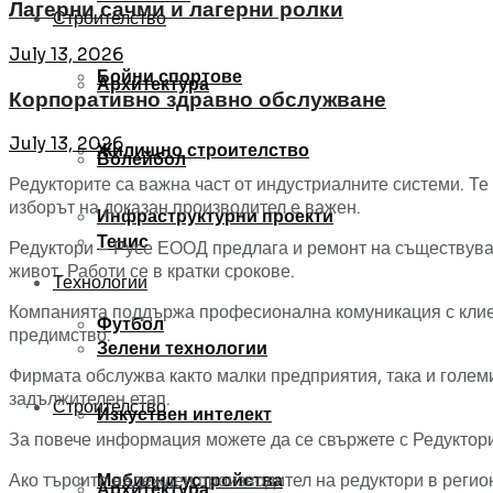
Лагерни сачми и лагерни ролки
Строителство
July 13, 2026
Бойни спортове
Архитектура
Корпоративно здравно обслужване
July 13, 2026
Жилищно строителство
Волейбол
Редукторите са важна част от индустриалните системи. Те
изборът на доказан производител е важен.
Инфраструктурни проекти
Тенис
Редуктори – Русе ЕООД предлага и ремонт на съществува
живот. Работи се в кратки срокове.
Технологии
Компанията поддържа професионална комуникация с клиен
Футбол
предимство.
Зелени технологии
Фирмата обслужва както малки предприятия, така и големи
задължителен етап.
Строителство
Изкуствен интелект
За повече информация можете да се свържете с Редуктор
Мобилни устройства
Ако търсите надежден производител на редуктори в реги
Архитектура