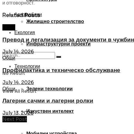
и отговорност.
Автомобили
Related
Posts
Жилищно строителство
Общи
Екология
Превод и легализация за документи в чужби
Инфраструктурни проекти
July 14, 2026
Общи
Технологии
Профилактика и техническо обслужване
No Result
July 14, 2026
Общи
Зелени технологии
View All Result
Лагерни сачми и лагерни ролки
Изкуствен интелект
July 13, 2026
Next Post
Мобилни устройства