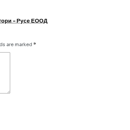
тори - Русе ЕООД
lds are marked
*