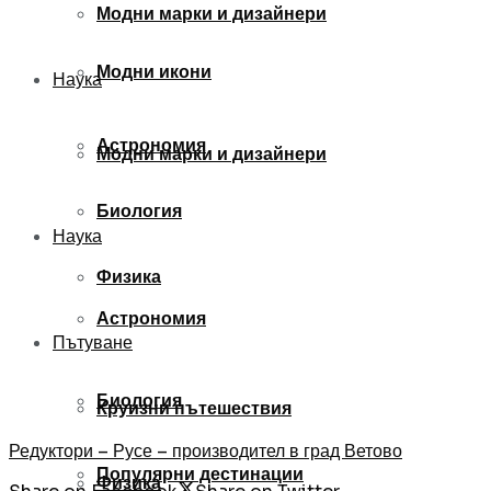
Модни марки и дизайнери
Модни икони
Наука
Астрономия
Модни марки и дизайнери
Биология
Наука
Физика
Астрономия
Пътуване
Биология
Круизни пътешествия
Редуктори – Русе – производител в град Ветово
Популярни дестинации
Физика