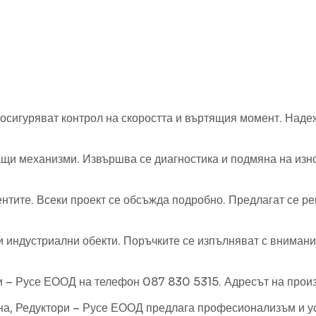
 осигуряват контрол на скоростта и въртящия момент. Наде
щи механизми. Извършва се диагностика и подмяна на изно
тите. Всеки проект се обсъжда подробно. Предлагат се ре
 индустриални обекти. Поръчките се изпълняват с внимание
и – Русе ЕООД на телефон 087 830 5315. Адресът на произ
она, Редуктори – Русе ЕООД предлага професионализъм и у