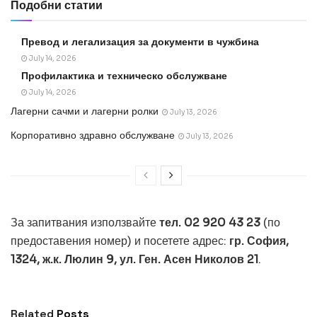
Подобни статии
Превод и легализация за документи в чужбина
July 14, 2026
Профилактика и техническо обслужване
July 14, 2026
Лагерни сачми и лагерни ролки
July 13, 2026
Корпоративно здравно обслужване
July 13, 2026
За запитвания използвайте
тел. 02 920 43 23
(по
предоставения номер) и посетете адрес:
гр. София,
1324, ж.к. Люлин 9, ул. Ген. Асен Николов 21
.
ОБЩИ
Превод и легализация за документи в
чужбина
Related
Posts