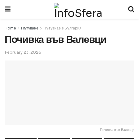
Home
Пътуване
Пътувнае в България
Почивка във Валевци
February 23, 2026
Почивка във Валевци