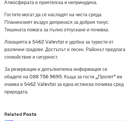
Атмосферата е приятелска и непринудена.
Гостите могат да се насладят на чиста среда.
Планинският въздух допринася за добрия тонус.
Тишината помага за пълно отпускане и почивка.
Локацията в 5462 Valevtsi е удобна за туристи от
различни градове. Достъпът е лесен. Районът предлага
спокойствие и сигурност.
За резервации и допълнителна информация се
обадете на 088 756 9695. Къща за гости „Пролет“ ви
очаква в 5462 Valevtsi за една истинска почивка сред
природата.
ОБЩИ
Превод и легализация за документи в
чужбина
Related
Posts
July 14, 2026