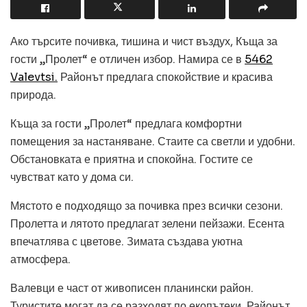
Ако търсите почивка, тишина и чист въздух, Къща за
гости „Пролет“ е отличен избор. Намира се в
5462
Valevtsi.
Районът предлага спокойствие и красива
природа.
Къща за гости „Пролет“ предлага комфортни
помещения за настаняване. Стаите са светли и удобни.
Обстановката е приятна и спокойна. Гостите се
чувстват като у дома си.
Мястото е подходящо за почивка през всички сезони.
Пролетта и лятото предлагат зелени пейзажи. Есента
впечатлява с цветове. Зимата създава уютна
атмосфера.
Валевци е част от живописен планински район.
Туристите могат да се разходят по екопътеки. Районът