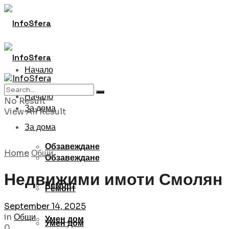
Начало
Начало
No Result
За дома
View All Result
За дома
Обзавеждане
Home
Общи
Обзавеждане
Недвижими имоти Смолян
Ремонт
Ремонт
September 14, 2025
in
Общи
Умен дом
Умен дом
0