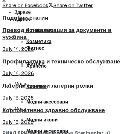
Share on Facebook
Share on Twitter
Здраве
Подобни статии
Здраве
Превод и легализация за документи в
Козметика
чужбина
Козметика
Фитнес
July 14, 2026
Профилактика и техническо обслужване
Фитнес
Хранене
July 14, 2026
Мода
Лагерни сачми и лагерни ролки
Хранене
July 13, 2026
Модни аксесоари
Мода
Корпоративно здравно обслужване
Модни икони
July 13, 2026
Модни аксесоари
РИАЛ ДРИЙМ
, намираща се на
Star tsentar, ul.