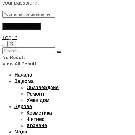
your password.
Log In
No Result
View All Result
Начало
За дома
Обзавеждане
Ремонт
Умен дом
Здраве
Козметика
Фитнес
Хранене
Мода