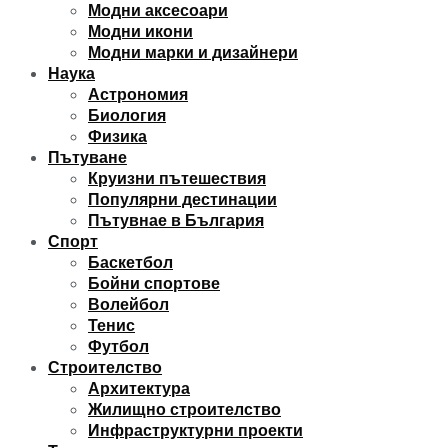
Модни аксесоари
Модни икони
Модни марки и дизайнери
Наука
Астрономия
Биология
Физика
Пътуване
Круизни пътешествия
Популярни дестинации
Пътувнае в България
Спорт
Баскетбол
Бойни спортове
Волейбол
Тенис
Футбол
Строителство
Архитектура
Жилищно строителство
Инфраструктурни проекти