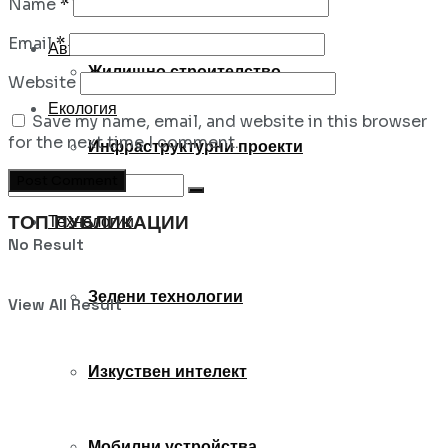
Name
*
Email
*
Автомобили
Жилищно строителство
Website
Екология
Save my name, email, and website in this browser
for the next time I comment.
Инфраструктурни проекти
ТОП ПУБЛИКАЦИИ
Технологии
No Result
Зелени технологии
View All Result
Изкуствен интелект
Мобилни устройства