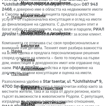
Модни марки и дизайнери
“Uchilishtna” 9, 4700 Smolyan
, с телефон
087 943
2468
, е доверено име в областта на недвижимите имоти
в Смолян и Родопите. Агенцията предлага цялостни
Модни икони
Наука
услуги – от първоначална консултация и оглед на имоти
до финализиране на сделката. С дългогодишен опит и
богат избор от апартаменти, къщи, вили и парцели,
РИАЛ
Астрономия
Модни марки и дизайнери
ДРИЙМ
гарантира качество и сигурност за всеки клиент.
Компанията се отличава със своя професионализъм и
Биология
внимание към детайла. Техният екип разбира важността
Наука
на всяка сделка и предлага персонализирани решения
според нуждите на клиента – било то покупка на първи
Физика
дом, инвестиция в доходоносен имот или отдаване под
наем.
РИАЛ ДРИЙМ
съдейства и при оформяне на
Астрономия
документи, правни консултации и оценка на имоти.
Пътуване
Разположена удобно в
Star tsentar, ul. “Uchilishtna” 9,
Биология
4700 Smolyan
, агенцията е предпочитан избор както за
Круизни пътешествия
местните жители, така и за хора от други региони, които
търсят възможности в живописните Родопи. С репутация,
изградена на доверие и професионално отношение,
Популярни дестинации
Физика