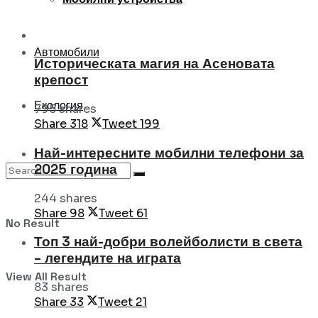
Автомобили
Историческата магия на Асеновата
крепост
Екология
795 shares
Share
318
Tweet
199
Най-интересните мобилни телефони за
2025 година
244 shares
Share
98
Tweet
61
No Result
Топ 3 най-добри волейболисти в света
– легендите на играта
View All Result
83 shares
Share
33
Tweet
21