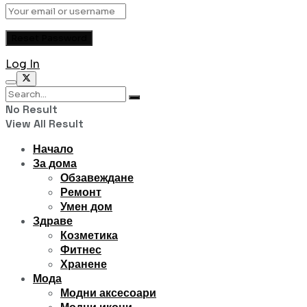
Log In
No Result
View All Result
Начало
За дома
Обзавеждане
Ремонт
Умен дом
Здраве
Козметика
Фитнес
Хранене
Мода
Модни аксесоари