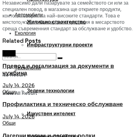
Независимо дали пазарувате за семейството си или за
специален повод, в магазина ще откриете продукти,
Автомобили
които отговарят на най-високите стандарти. Това е
Жилищно строителство
мястото, където българската традиция в месарството
среща съвременния стандарт за обслужване и удобство.
Екология
Related
Posts
Инфраструктурни проекти
Общи
Превод и легализация за документи в
Технологии
чужбина
No Result
July 14, 2026
Зелени технологии
Общи
View All Result
Профилактика и техническо обслужване
Изкуствен интелект
July 14, 2026
Общи
Лагерни сачми и лагерни ролки
Мобилни устройства