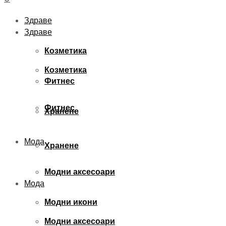
Здраве
Здраве
Козметика
Козметика
Фитнес
Фитнес
Хранене
Мода
Хранене
Модни аксесоари
Мода
Модни икони
Модни аксесоари