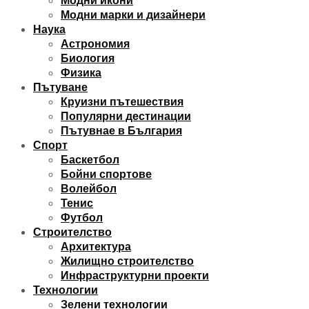
Модни икони
Модни марки и дизайнери
Наука
Астрономия
Биология
Физика
Пътуване
Круизни пътешествия
Популярни дестинации
Пътувнае в България
Спорт
Баскетбол
Бойни спортове
Волейбол
Тенис
Футбол
Строителство
Архитектура
Жилищно строителство
Инфраструктурни проекти
Технологии
Зелени технологии