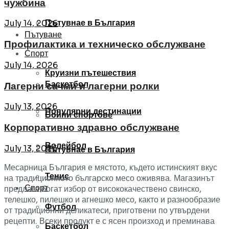
чужбина
Пътувнае в България
July 14, 2026
Пътуване
Профилактика и техническо обслужване
Спорт
July 14, 2026
Круизни пътешествия
Баскетбол
Лагерни сачми и лагерни ролки
July 13, 2026
Популярни дестинации
Бойни спортове
Корпоративно здравно обслужване
Волейбол
July 13, 2026
Пътувнае в България
Месарница България е мястото, където истинският вкус
Тенис
на традиционното българско месо оживява. Магазинът
Спорт
предлага богат избор от висококачествено свинско,
телешко, пилешко и агнешко месо, както и разнообразие
Футбол
от традиционни деликатеси, приготвени по утвърдени
рецепти. Всеки продукт е с ясен произход и преминава
Баскетбол