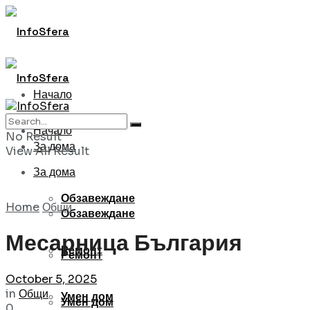
Начало
Начало
No Result
За дома
View All Result
За дома
Обзавеждане
Home
Общи
Обзавеждане
Месарница България
Ремонт
Ремонт
October 5, 2025
in
Общи
Умен дом
Умен дом
0