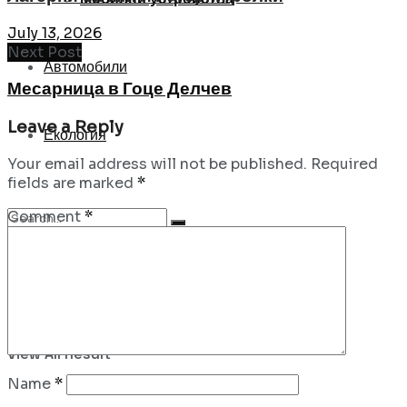
July 13, 2026
Next Post
Автомобили
Месарница в Гоце Делчев
Leave a Reply
Екология
Your email address will not be published.
Required
fields are marked
*
Comment
*
No Result
View All Result
Name
*