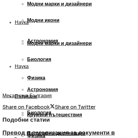
Модни марки и дизайнери
Модни икони
Наука
Астрономия
Модни марки и дизайнери
Биология
Наука
Физика
Астрономия
Месарница България
Пътуване
Share on Facebook
Share on Twitter
Биология
Круизни пътешествия
Подобни статии
Превод и легализация за документи в
Популярни дестинации
Физика