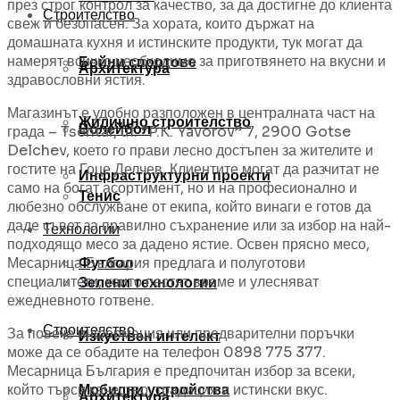
през строг контрол за качество, за да достигне до клиента
Строителство
свеж и безопасен. За хората, които държат на
домашната кухня и истинските продукти, тук могат да
намерят всичко необходимо за приготвянето на вкусни и
Бойни спортове
Архитектура
здравословни ястия.
Магазинът е удобно разположен в централната част на
Жилищно строителство
Волейбол
града – Tsentar, ul. “P.K. Yavorov” 7, 2900 Gotse
Delchev, което го прави лесно достъпен за жителите и
гостите на Гоце Делчев. Клиентите могат да разчитат не
Инфраструктурни проекти
само на богат асортимент, но и на професионално и
Тенис
любезно обслужване от екипа, който винаги е готов да
даде съвет за правилно съхранение или за избор на най-
Технологии
подходящо месо за дадено ястие. Освен прясно месо,
Месарница България предлага и полуготови
Футбол
специалитети, които пестят време и улесняват
Зелени технологии
ежедневното готвене.
Строителство
За повече информация или предварителни поръчки
Изкуствен интелект
може да се обадите на телефон 0898 775 377.
Месарница България е предпочитан избор за всеки,
който търси качество, традиция и истински вкус.
Мобилни устройства
Архитектура