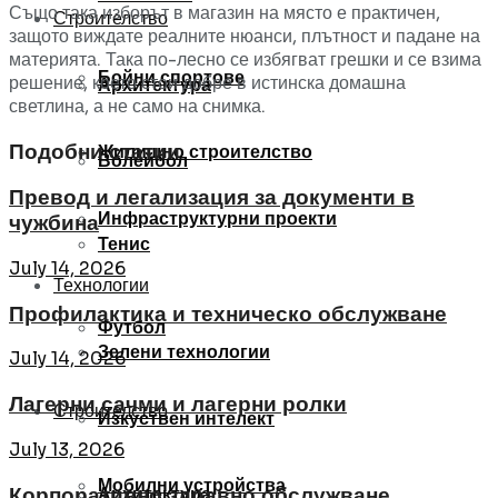
Също така изборът в магазин на място е практичен,
Строителство
защото виждате реалните нюанси, плътност и падане на
материята. Така по-лесно се избягват грешки и се взима
Бойни спортове
решение, което стои добре в истинска домашна
Архитектура
светлина, а не само на снимка.
Подобни статии
Жилищно строителство
Волейбол
Превод и легализация за документи в
Инфраструктурни проекти
чужбина
Тенис
July 14, 2026
Технологии
Профилактика и техническо обслужване
Футбол
Зелени технологии
July 14, 2026
Лагерни сачми и лагерни ролки
Строителство
Изкуствен интелект
July 13, 2026
Мобилни устройства
Корпоративно здравно обслужване
Архитектура