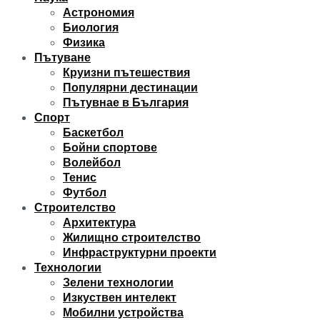
Астрономия
Биология
Физика
Пътуване
Круизни пътешествия
Популярни дестинации
Пътувнае в България
Спорт
Баскетбол
Бойни спортове
Волейбол
Тенис
Футбол
Строителство
Архитектура
Жилищно строителство
Инфраструктурни проекти
Технологии
Зелени технологии
Изкуствен интелект
Мобилни устройства