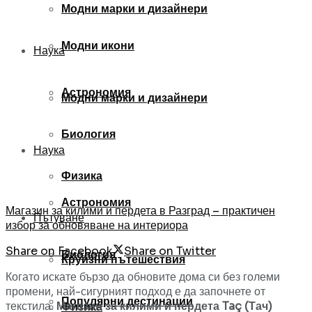
Модни марки и дизайнери
Модни икони
Наука
Астрономия
Модни марки и дизайнери
Биология
Наука
Физика
Астрономия
Магазин за килими и пердета в Разград – практичен
Пътуване
избор за обновяване на интериора
Share on Facebook
Share on Twitter
Биология
Круизни пътешествия
Когато искате бързо да обновите дома си без големи
промени, най-сигурният подход е да започнете от
Популярни дестинации
текстила.
Магазин за килими и пердета Taç (Тач)
Физика