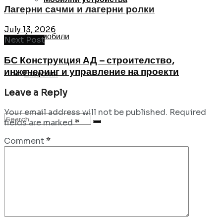
Лагерни сачми и лагерни ролки
July 13, 2026
Автомобили
Next Post
БС Конструкция АД – строителство,
инженеринг и управление на проекти
Екология
Leave a Reply
Your email address will not be published.
Required
fields are marked
*
Comment
*
No Result
View All Result