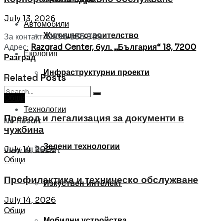
July 13, 2026
Автомобили
Жилищно строителство
За контакт:
0896 635 959
.
Адрес:
Razgrad Center, бул. „България“ 18, 7200
Екология
Разград
Инфраструктурни проекти
Related
Posts
Общи
Технологии
Превод и легализация за документи в
No Result
чужбина
Зелени технологии
July 14, 2026
View All Result
Общи
Профилактика и техническо обслужване
Изкуствен интелект
July 14, 2026
Общи
Мобилни устройства