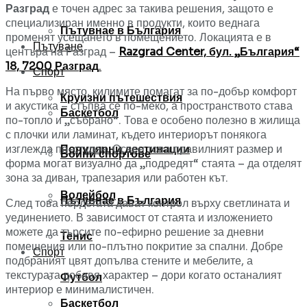
Разград
е точен адрес за такива решения, защото е
специализиран именно в продукти, които веднага
Пътувнае в България
променят усещането в помещението. Локацията е в
Пътуване
центъра на Разград –
Razgrad Center, бул. „България“
18, 7200 Разград
.
Спорт
На първо място, килимите помагат за по-добър комфорт
Круизни пътешествия
и акустика – стъпва се по-меко, а пространството става
Баскетбол
по-топло и „събрано“. Това е особено полезно в жилища
с плочки или ламинат, където интериорът понякога
изглежда по-студен. Освен това правилният размер и
Популярни дестинации
Бойни спортове
форма могат визуално да „подредят“ стаята – да отделят
зона за диван, трапезария или работен кът.
Волейбол
Пътувнае в България
След това пердетата дават контрол върху светлината и
уединението. В зависимост от стаята и изложението
можете да търсите по-ефирно решение за дневни
Тенис
помещения или по-плътно покритие за спални. Добре
Спорт
подбраният цвят допълва стените и мебелите, а
текстурата добавя характер – дори когато останалият
Футбол
интериор е минималистичен.
Баскетбол