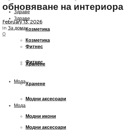
обновяване на интериора
Здраве
Здраве
February 13, 2026
in
За дома
Козметика
0
Козметика
Фитнес
Фитнес
Хранене
Мода
Хранене
Модни аксесоари
Мода
Модни икони
Модни аксесоари