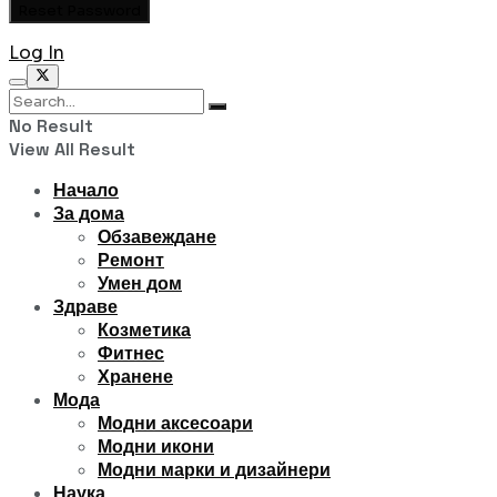
Log In
No Result
View All Result
Начало
За дома
Обзавеждане
Ремонт
Умен дом
Здраве
Козметика
Фитнес
Хранене
Мода
Модни аксесоари
Модни икони
Модни марки и дизайнери
Наука