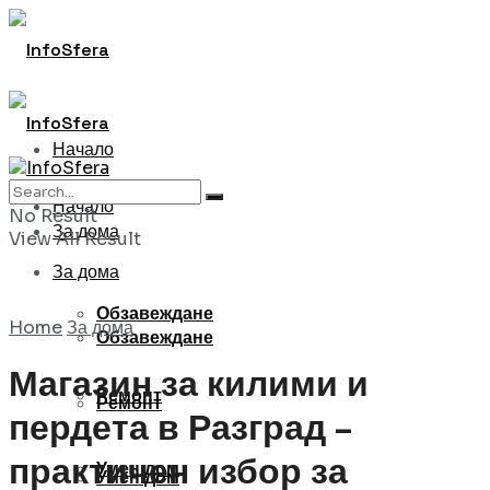
Начало
Начало
No Result
За дома
View All Result
За дома
Обзавеждане
Home
За дома
Обзавеждане
Магазин за килими и
Ремонт
Ремонт
пердета в Разград –
практичен избор за
Умен дом
Умен дом