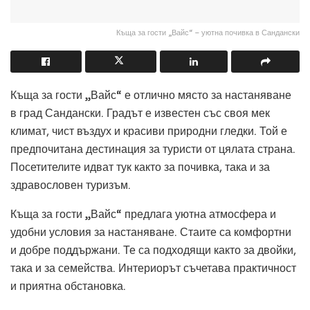
Къща за гости „Вайс“ – уютна почивка в Сандански
Къща за гости „Вайс“ е отлично място за настаняване
в град Сандански. Градът е известен със своя мек
климат, чист въздух и красиви природни гледки. Той е
предпочитана дестинация за туристи от цялата страна.
Посетителите идват тук както за почивка, така и за
здравословен туризъм.
Къща за гости „Вайс“ предлага уютна атмосфера и
удобни условия за настаняване. Стаите са комфортни
и добре поддържани. Те са подходящи както за двойки,
така и за семейства. Интериорът съчетава практичност
и приятна обстановка.