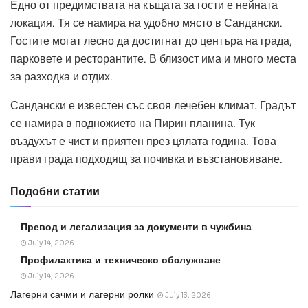
Едно от предимствата на къщата за гости е нейната
локация. Тя се намира на удобно място в Сандански.
Гостите могат лесно да достигнат до центъра на града,
парковете и ресторантите. В близост има и много места
за разходка и отдих.
Сандански е известен със своя лечебен климат. Градът
се намира в подножието на Пирин планина. Тук
въздухът е чист и приятен през цялата година. Това
прави града подходящ за почивка и възстановяване.
Подобни статии
Превод и легализация за документи в чужбина
July 14, 2026
Профилактика и техническо обслужване
July 14, 2026
Лагерни сачми и лагерни ролки
July 13, 2026