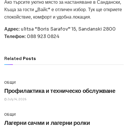
Ако търсите уютно място за настаняване в Сандански,
Къща за гости „Вайс“ е отличен избор. Тук ще откриете
спокойствие, комфорт и удобна локация.
Адрес:
ulitsa “Boris Sarafov” 15, Sandanski 2800
Телефон:
088 923 0824
ОБЩИ
Превод и легализация за документи в
чужбина
Related
Posts
July 14, 2026
ОБЩИ
Профилактика и техническо обслужване
July 14, 2026
ОБЩИ
Лагерни сачми и лагерни ролки