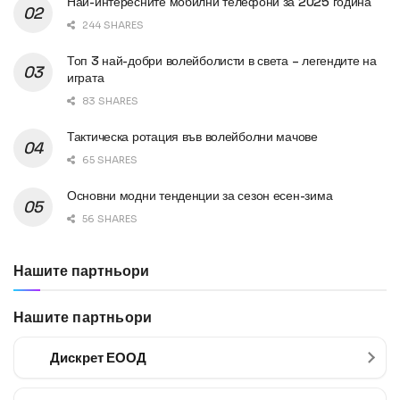
Най-интересните мобилни телефони за 2025 година
244 SHARES
Топ 3 най-добри волейболисти в света – легендите на
играта
83 SHARES
Тактическа ротация във волейболни мачове
65 SHARES
Основни модни тенденции за сезон есен-зима
56 SHARES
Нашите партньори
Нашите партньори
Дискрет ЕООД