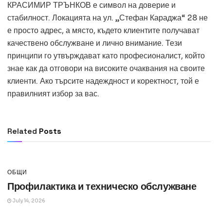
КРАСИМИР ТРЪНКОВ е символ на доверие и
стабилност. Локацията на ул. „Стефан Караджа“ 28 не
е просто адрес, а място, където клиентите получават
качествено обслужване и лично внимание. Тези
принципи го утвърждават като професионалист, който
знае как да отговори на високите очаквания на своите
клиенти. Ако търсите надеждност и коректност, той е
правилният избор за вас.
ОБЩИ
Превод и легализация за документи в
чужбина
Related
Posts
July 14, 2026
ОБЩИ
Профилактика и техническо обслужване
July 14, 2026