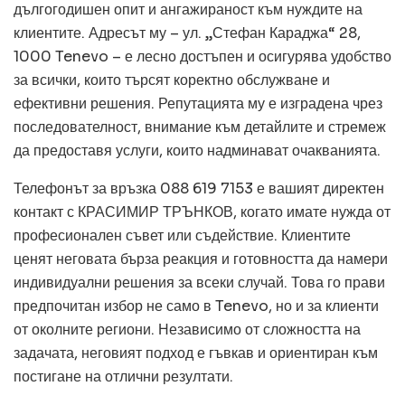
дългогодишен опит и ангажираност към нуждите на
клиентите. Адресът му – ул. „Стефан Караджа“ 28,
1000 Tenevo – е лесно достъпен и осигурява удобство
за всички, които търсят коректно обслужване и
ефективни решения. Репутацията му е изградена чрез
последователност, внимание към детайлите и стремеж
да предоставя услуги, които надминават очакванията.
Телефонът за връзка 088 619 7153 е вашият директен
контакт с КРАСИМИР ТРЪНКОВ, когато имате нужда от
професионален съвет или съдействие. Клиентите
ценят неговата бърза реакция и готовността да намери
индивидуални решения за всеки случай. Това го прави
предпочитан избор не само в Tenevo, но и за клиенти
от околните региони. Независимо от сложността на
задачата, неговият подход е гъвкав и ориентиран към
постигане на отлични резултати.