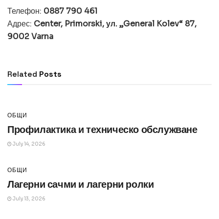
Телефон:
0887 790 461
Адрес:
Center, Primorski, ул. „General Kolev“ 87,
9002 Varna
ОБЩИ
Превод и легализация за документи в
чужбина
Related
Posts
July 14, 2026
ОБЩИ
Профилактика и техническо обслужване
July 14, 2026
ОБЩИ
Лагерни сачми и лагерни ролки
July 13, 2026