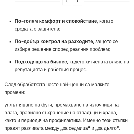
По-голям комфорт и спокойствие
, когато
средата е защитена;
По-добър контрол на разходите
, защото се
избира решение според реалния проблем;
Подходящо за бизнес
, където хигиената влияе на
репутацията и работния процес.
След обработката често най-ценни са малките
промени:
уплътняване на фуги, премахване на източници на
влага, правилно съхранение на отпадъци и храна,
както и периодична профилактика. Именно тези стъпки
правят разликата между „за седмица“ и „за дълго“.