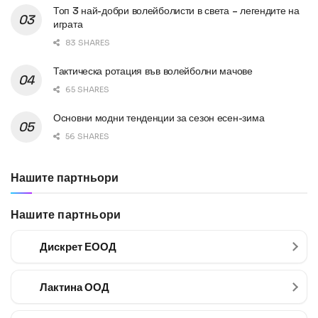
Топ 3 най-добри волейболисти в света – легендите на
играта
83 SHARES
Тактическа ротация във волейболни мачове
65 SHARES
Основни модни тенденции за сезон есен-зима
56 SHARES
Нашите партньори
Нашите партньори
Дискрет ЕООД
Лактина ООД