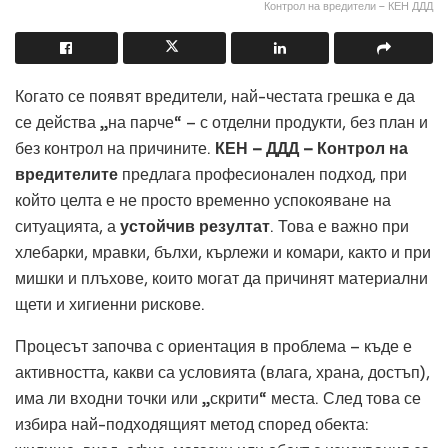
Контрол на вредители – КЕН ДДД
Когато се появят вредители, най-честата грешка е да
се действа „на парче“ – с отделни продукти, без план и
без контрол на причините.
КЕН – ДДД – Контрол на
вредителите
предлага професионален подход, при
който целта е не просто временно успокояване на
ситуацията, а
устойчив резултат
. Това е важно при
хлебарки, мравки, бълхи, кърлежи и комари, както и при
мишки и плъхове, които могат да причинят материални
щети и хигиенни рискове.
Процесът започва с ориентация в проблема – къде е
активността, какви са условията (влага, храна, достъп),
има ли входни точки или „скрити“ места. След това се
избира най-подходящият метод според обекта: